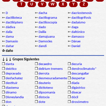
T
U
V
W
X
Y
Z
➳
D
➳
dacha
➳
dacriostenosis
➳
dactilioteca
➳
dactilograma
➳
dactilogrifosis
➳
dactilóptero
➳
dactiloscopia
➳
dadaísmo
➳
dádiva
➳
dado
➳
daga
➳
dalia
➳
Dalila
➳
daltónico
➳
dama
➳
damajuana
➳
damasco
➳
Damasio
➳
Damocles
➳
Dánae
➳
dañar
➳
dandi
➳
Daniel
✰ daño
↓↓↓ Grupos Siguientes
❒
danta
❒
decaedro
❒
decuria
❒
deíctico
❒
delirium tremens
❒
dendroclimatolo*
❒
depravado
❒
derrota
❒
descangallar
❒
desfachatez
❒
desmesuradamente
❒
despertar
❒
destituir
❒
deuterio
❒
díada
❒
diastema
❒
dictioteno
❒
digástrico
❒
dínamo
❒
dipsomanía
❒
disecar
❒
Disneylandia
❒
distocia
❒
dócil
❒
don
❒
dote
❒
drosómetro