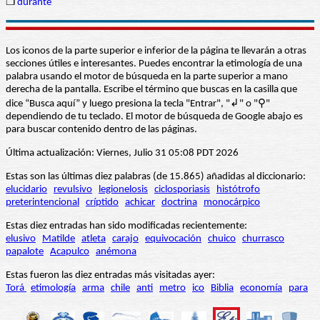
❒
durante
Los iconos de la parte superior e inferior de la página te llevarán a otras
secciones útiles e interesantes. Puedes encontrar la etimología de una
palabra usando el motor de búsqueda en la parte superior a mano
derecha de la pantalla. Escribe el término que buscas en la casilla que
dice “Busca aquí” y luego presiona la tecla "Entrar", "↲" o "⚲"
dependiendo de tu teclado. El motor de búsqueda de Google abajo es
para buscar contenido dentro de las páginas.
Última actualización: Viernes, Julio 31 05:08 PDT 2026
Estas son las últimas diez palabras (de 15.865) añadidas al diccionario:
elucidario
revulsivo
legionelosis
ciclosporiasis
histótrofo
preterintencional
críptido
achicar
doctrina
monocárpico
Estas diez entradas han sido modificadas recientemente:
elusivo
Matilde
atleta
carajo
equivocación
chuico
churrasco
papalote
Acapulco
anémona
Estas fueron las diez entradas más visitadas ayer:
Torá
etimología
arma
chile
anti
metro
ico
Biblia
economía
para