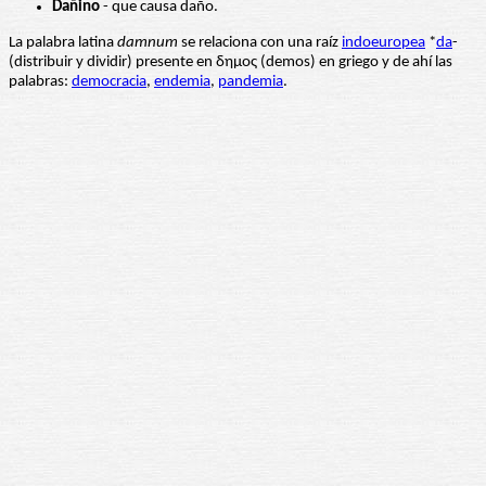
Dañino
- que causa daño.
La palabra latina
damnum
se relaciona con una raíz
indoeuropea
*
da
-
(distribuir y dividir) presente en δημος (demos) en griego y de ahí las
palabras:
democracia
,
endemia
,
pandemia
.