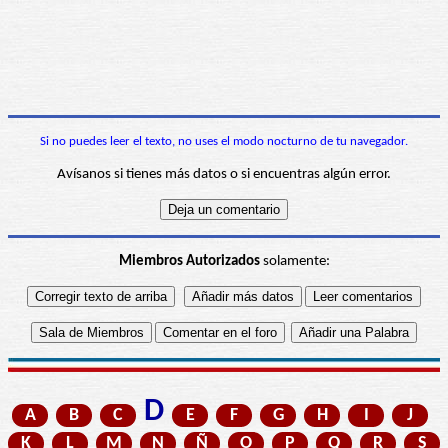
Si no puedes leer el texto, no uses el modo nocturno de tu navegador.
Avísanos si tienes más datos o si encuentras algún error.
Miembros Autorizados
solamente:
D
A
B
C
E
F
G
H
I
J
K
L
M
N
Ñ
O
P
Q
R
S