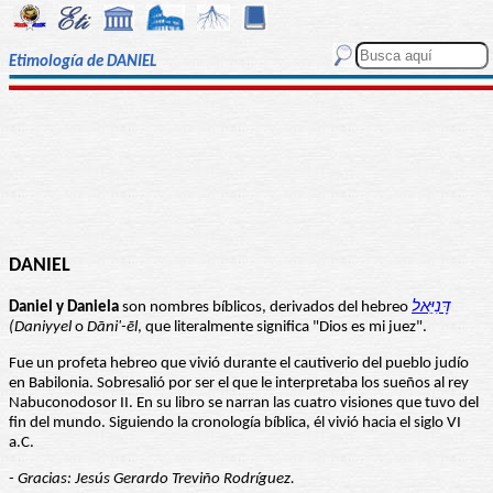
Etimología de DANIEL
DANIEL
Daniel y Daniela
son nombres bíblicos, derivados del hebreo
דָּנִיֵּאל
(Daniyyel
o
D
āni'-ēl
, que literalmente significa "Dios es mi juez".
Fue un profeta hebreo que vivió durante el cautiverio del pueblo judío
en Babilonia. Sobresalió por ser el que le interpretaba los sueños al rey
Nabuconodosor II. En su libro se narran las cuatro visiones que tuvo del
fin del mundo. Siguiendo la cronología bíblica, él vivió hacia el siglo VI
a.C.
- Gracias: Jesús Gerardo Treviño Rodríguez.