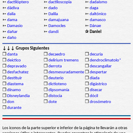
➳
dactilóptero
➳
dactiloscopia
➳
dadaísmo
➳
dádiva
➳
dado
➳
daga
➳
dalia
➳
Dalila
➳
daltónico
➳
dama
➳
damajuana
➳
damasco
➳
Damasio
➳
Damocles
➳
Dánae
➳
dañar
➳
dandi
✰ Daniel
➳
daño
↓↓↓ Grupos Siguientes
❒
danta
❒
decaedro
❒
decuria
❒
deíctico
❒
delirium tremens
❒
dendroclimatolo*
❒
depravado
❒
derrota
❒
descangallar
❒
desfachatez
❒
desmesuradamente
❒
despertar
❒
destituir
❒
deuterio
❒
díada
❒
diastema
❒
dictioteno
❒
digástrico
❒
dínamo
❒
dipsomanía
❒
disecar
❒
Disneylandia
❒
distocia
❒
dócil
❒
don
❒
dote
❒
drosómetro
❒
durante
Los iconos de la parte superior e inferior de la página te llevarán a otras