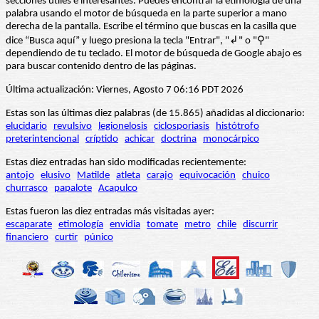
secciones útiles e interesantes. Puedes encontrar la etimología de una
palabra usando el motor de búsqueda en la parte superior a mano
derecha de la pantalla. Escribe el término que buscas en la casilla que
dice “Busca aquí” y luego presiona la tecla "Entrar", "↲" o "⚲"
dependiendo de tu teclado. El motor de búsqueda de Google abajo es
para buscar contenido dentro de las páginas.
Última actualización: Viernes, Agosto 7 06:16 PDT 2026
Estas son las últimas diez palabras (de 15.865) añadidas al diccionario:
elucidario
revulsivo
legionelosis
ciclosporiasis
histótrofo
preterintencional
críptido
achicar
doctrina
monocárpico
Estas diez entradas han sido modificadas recientemente:
antojo
elusivo
Matilde
atleta
carajo
equivocación
chuico
churrasco
papalote
Acapulco
Estas fueron las diez entradas más visitadas ayer:
escaparate
etimología
envidia
tomate
metro
chile
discurrir
financiero
curtir
púnico