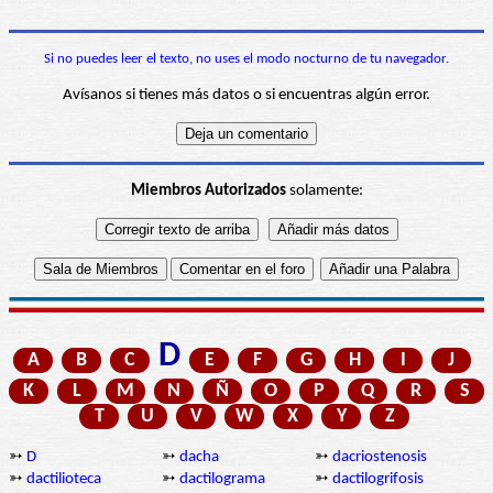
Si no puedes leer el texto, no uses el modo nocturno de tu navegador.
Avísanos si tienes más datos o si encuentras algún error.
Miembros Autorizados
solamente:
D
A
B
C
E
F
G
H
I
J
K
L
M
N
Ñ
O
P
Q
R
S
T
U
V
W
X
Y
Z
➳
D
➳
dacha
➳
dacriostenosis
➳
dactilioteca
➳
dactilograma
➳
dactilogrifosis