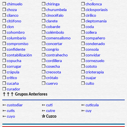
❒
chimuelo
❒
chiringa
❒
chollonca
❒
choza
❒
churumbela
❒
ciclosporiasis
❒
cilanco
❒
cinocéfalo
❒
cirílico
❒
citófono
❒
clarete
❒
cleptomanía
❒
clon
❒
cobarde
❒
coda
❒
cohombro
❒
colémbolo
❒
collera
❒
columbario
❒
comensalismo
❒
compañero
❒
compromiso
❒
concertar
❒
condenado
❒
confidente
❒
congrio
❒
consola
❒
contabilización
❒
contrahecho
❒
convidar
❒
copucha
❒
cordillera
❒
cornezuelo
❒
corrugar
❒
cosecha
❒
cototo
❒
crápula
❒
creosota
❒
crioterapia
❒
crítico
❒
crótalo
❒
cuajar
❒
cucaña
❒
cuervo
❒
culto
❒
curador
↑↑↑ Grupos Anteriores
➳
custodiar
➳
cutí
➳
cutícula
➳
cutis
➳
cutre
➳
cuy
➳
cuyo
✰ Cuzco