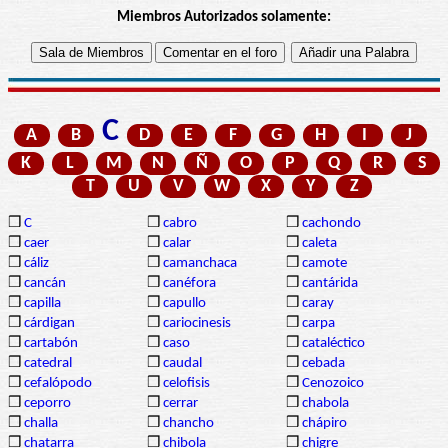
Miembros Autorizados solamente:
C
A
B
D
E
F
G
H
I
J
K
L
M
N
Ñ
O
P
Q
R
S
T
U
V
W
X
Y
Z
❒
C
❒
cabro
❒
cachondo
❒
caer
❒
calar
❒
caleta
❒
cáliz
❒
camanchaca
❒
camote
❒
cancán
❒
canéfora
❒
cantárida
❒
capilla
❒
capullo
❒
caray
❒
cárdigan
❒
cariocinesis
❒
carpa
❒
cartabón
❒
caso
❒
cataléctico
❒
catedral
❒
caudal
❒
cebada
❒
cefalópodo
❒
celofisis
❒
Cenozoico
❒
ceporro
❒
cerrar
❒
chabola
❒
challa
❒
chancho
❒
chápiro
❒
chatarra
❒
chibola
❒
chigre