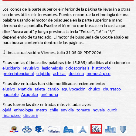
Los iconos de la parte superior e inferior de la página te llevarán a otras
secciones útiles e interesantes. Puedes encontrar la etimología de una
palabra usando el motor de búsqueda en la parte superior a mano
derecha de la pantalla. Escribe el término que buscas en la casilla que
dice “Busca aquí” y luego presiona la tecla "Entrar", "↲" o "⚲"
dependiendo de tu teclado. El motor de búsqueda de Google abajo es
para buscar contenido dentro de las páginas.
Última actualización: Viernes, Julio 31 05:08 PDT 2026
Estas son las últimas diez palabras (de 15.865) añadidas al diccionario:
elucidario
revulsivo
legionelosis
ciclosporiasis
histótrofo
preterintencional
críptido
achicar
doctrina
monocárpico
Estas diez entradas han sido modificadas recientemente:
elusivo
Matilde
atleta
carajo
equivocación
chuico
churrasco
papalote
Acapulco
anémona
Estas fueron las diez entradas más visitadas ayer:
ojalá
etimología
metro
chile
envidia
tomate
novela
curtir
financiero
discurrir