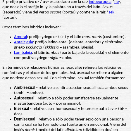
El prefijo privativo α- / αν- es asociado con la raíz
indoeuropea
*
ne
-,
que nos dio el prefijo in- y la palabra no a través del latín.
Sexus
(separado) viene del verbo
secare
(cortar) y contiene la raíz *
sek
-
(cortar).
Otros términos híbridos incluyen:
Amoral
: prefijo griego α- (sin) y el latín
mos, moris
(costumbre).
Anteiglesia
: prefijo latino ante- (delante, anterior) y el término
griego ἐκκλησία (
ekklesia
= asamblea, iglesia).
Lumbalgia
: el latín
lumbus
(parte baja de la espalda) y el elemento
compositivo griego -
algia
= dolor.
En términos de relaciones humanas, sexual se refiere a las relaciones
románticas y el placer de los genitales. Así, asexual se refiere a alguien
que no tiene deseo sexual. Con el término -sexual también formamos:
Ambisexual
- relativo a sentir atracción sexual hacia ambos sexos
(ambi- = ambos).
Autosexual
- relativo a sólo poder satisfacerse sexualmente
masturbándose (auto = por si mismo).
Bisexual
- relativo a ser homosexual y heterosexual a la vez (bi- =
dos).
Demisexual
- relativo a sólo poder tener sexo con una persona
con la cual se ha formado una fuerte unión emocional. Viene del
inglés
demi
- (medio) del latín
diminium
(dividido en dos) en