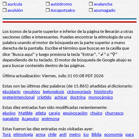
❒
aurícula
❒
autódromo
❒
avalancha
❒
avulsión
❒
Azcapotzalco
❒
azumagado
Los iconos de la parte superior e inferior de la página te llevarán a otras
secciones útiles e interesantes. Puedes encontrar la etimología de una
palabra usando el motor de búsqueda en la parte superior a mano
derecha de la pantalla. Escribe el término que buscas en la casilla que
dice “Busca aquí” y luego presiona la tecla "Entrar", "↲" o "⚲"
dependiendo de tu teclado. El motor de búsqueda de Google abajo es
para buscar contenido dentro de las páginas.
Última actualización: Viernes, Julio 31 05:08 PDT 2026
Estas son las últimas diez palabras (de 15.865) añadidas al diccionario:
elucidario
revulsivo
legionelosis
ciclosporiasis
histótrofo
preterintencional
críptido
achicar
doctrina
monocárpico
Estas diez entradas han sido modificadas recientemente:
elusivo
Matilde
atleta
carajo
equivocación
chuico
churrasco
papalote
Acapulco
anémona
Estas fueron las diez entradas más visitadas ayer:
Torá
etimología
arma
chile
anti
metro
ico
Biblia
economía
para