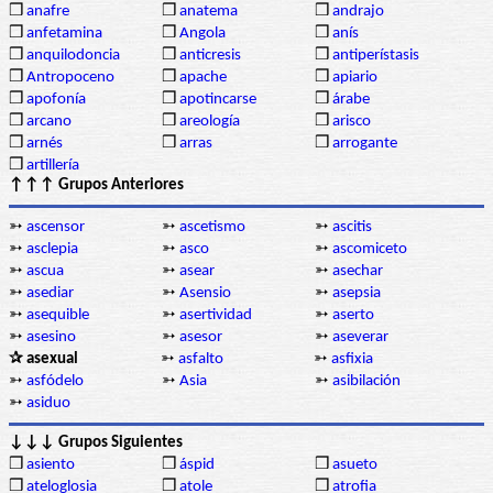
❒
anafre
❒
anatema
❒
andrajo
❒
anfetamina
❒
Angola
❒
anís
❒
anquilodoncia
❒
anticresis
❒
antiperístasis
❒
Antropoceno
❒
apache
❒
apiario
❒
apofonía
❒
apotincarse
❒
árabe
❒
arcano
❒
areología
❒
arisco
❒
arnés
❒
arras
❒
arrogante
❒
artillería
↑↑↑ Grupos Anteriores
➳
ascensor
➳
ascetismo
➳
ascitis
➳
asclepia
➳
asco
➳
ascomiceto
➳
ascua
➳
asear
➳
asechar
➳
asediar
➳
Asensio
➳
asepsia
➳
asequible
➳
asertividad
➳
aserto
➳
asesino
➳
asesor
➳
aseverar
✰ asexual
➳
asfalto
➳
asfixia
➳
asfódelo
➳
Asia
➳
asibilación
➳
asiduo
↓↓↓ Grupos Siguientes
❒
asiento
❒
áspid
❒
asueto
❒
ateloglosia
❒
atole
❒
atrofia