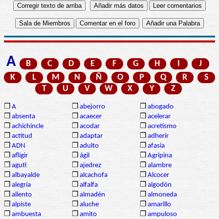
A
B
C
D
E
F
G
H
I
J
K
L
M
N
Ñ
O
P
Q
R
S
T
U
V
W
X
Y
Z
❒
A
❒
abejorro
❒
abogado
❒
absenta
❒
acaecer
❒
acelerar
❒
achichincle
❒
acodar
❒
acretismo
❒
actitud
❒
adaptar
❒
adherir
❒
ADN
❒
adulto
❒
afasia
❒
afligir
❒
ágil
❒
Agripina
❒
agutí
❒
ajedrez
❒
alambre
❒
albayalde
❒
alcachofa
❒
Alcocer
❒
alegría
❒
alfalfa
❒
algodón
❒
aliento
❒
almadén
❒
almoneda
❒
alpiste
❒
aluche
❒
amarillo
❒
ambuesta
❒
amito
❒
ampuloso