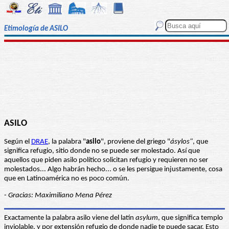
Etimología de ASILO
ASILO
Según el
DRAE
, la palabra "
asilo
", proviene del griego "
ásylos"
, que
significa refugio, sitio donde no se puede ser molestado. Así que
aquellos que piden asilo político solicitan refugio y requieren no ser
molestados... Algo habrán hecho... o se les persigue injustamente, cosa
que en Latinoamérica no es poco común.
-
Gracias: Maximiliano Mena Pérez
Exactamente la palabra asilo viene del latín
asylum
, que significa templo
inviolable, y por extensión refugio de donde nadie te puede sacar. Esto