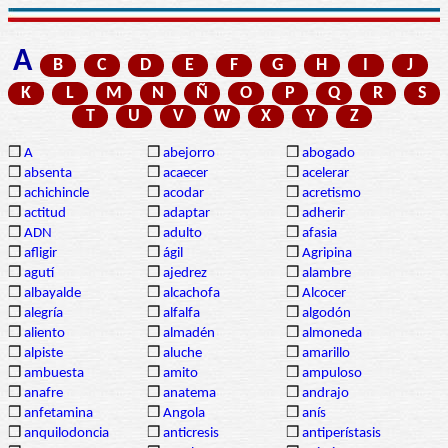
A
B
C
D
E
F
G
H
I
J
K
L
M
N
Ñ
O
P
Q
R
S
T
U
V
W
X
Y
Z
❒
A
❒
abejorro
❒
abogado
❒
absenta
❒
acaecer
❒
acelerar
❒
achichincle
❒
acodar
❒
acretismo
❒
actitud
❒
adaptar
❒
adherir
❒
ADN
❒
adulto
❒
afasia
❒
afligir
❒
ágil
❒
Agripina
❒
agutí
❒
ajedrez
❒
alambre
❒
albayalde
❒
alcachofa
❒
Alcocer
❒
alegría
❒
alfalfa
❒
algodón
❒
aliento
❒
almadén
❒
almoneda
❒
alpiste
❒
aluche
❒
amarillo
❒
ambuesta
❒
amito
❒
ampuloso
❒
anafre
❒
anatema
❒
andrajo
❒
anfetamina
❒
Angola
❒
anís
❒
anquilodoncia
❒
anticresis
❒
antiperístasis