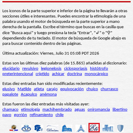
Los iconos de la parte superior e inferior de la página te llevarán a otras
secciones útiles e interesantes. Puedes encontrar la etimología de una
palabra usando el motor de búsqueda en la parte superior a mano
derecha de la pantalla. Escribe el término que buscas en la casilla que
dice “Busca aquí” y luego presiona la tecla "Entrar", "↲" o "⚲"
dependiendo de tu teclado. El motor de búsqueda de Google abajo es
para buscar contenido dentro de las páginas.
Última actualización: Viernes, Julio 31 05:08 PDT 2026
Estas son las últimas diez palabras (de 15.865) añadidas al diccionario:
elucidario
revulsivo
legionelosis
ciclosporiasis
histótrofo
preterintencional
críptido
achicar
doctrina
monocárpico
Estas diez entradas han sido modificadas recientemente:
elusivo
Matilde
atleta
carajo
equivocación
chuico
churrasco
papalote
Acapulco
anémona
Estas fueron las diez entradas más visitadas ayer:
chamaco
etimología
machihembrado
aguas
oniromancia
libertino
pavo
gorrión
refinamiento
chile