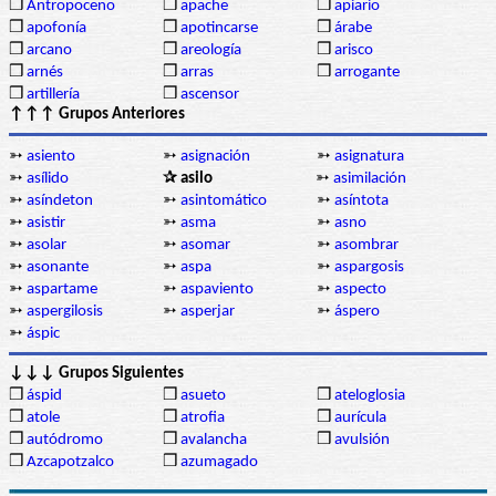
❒
Antropoceno
❒
apache
❒
apiario
❒
apofonía
❒
apotincarse
❒
árabe
❒
arcano
❒
areología
❒
arisco
❒
arnés
❒
arras
❒
arrogante
❒
artillería
❒
ascensor
↑↑↑ Grupos Anteriores
➳
asiento
➳
asignación
➳
asignatura
➳
asílido
✰ asilo
➳
asimilación
➳
asíndeton
➳
asintomático
➳
asíntota
➳
asistir
➳
asma
➳
asno
➳
asolar
➳
asomar
➳
asombrar
➳
asonante
➳
aspa
➳
aspargosis
➳
aspartame
➳
aspaviento
➳
aspecto
➳
aspergilosis
➳
asperjar
➳
áspero
➳
áspic
↓↓↓ Grupos Siguientes
❒
áspid
❒
asueto
❒
ateloglosia
❒
atole
❒
atrofia
❒
aurícula
❒
autódromo
❒
avalancha
❒
avulsión
❒
Azcapotzalco
❒
azumagado