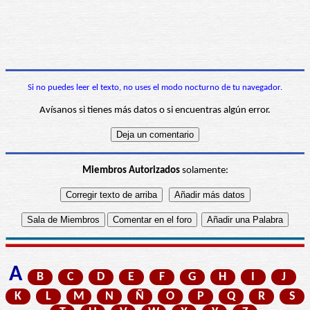
Si no puedes leer el texto, no uses el modo nocturno de tu navegador.
Avísanos si tienes más datos o si encuentras algún error.
Miembros Autorizados
solamente:
A
B
C
D
E
F
G
H
I
J
K
L
M
N
Ñ
O
P
Q
R
S