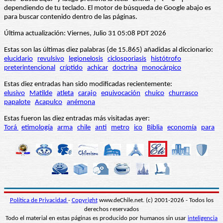
dependiendo de tu teclado. El motor de búsqueda de Google abajo es
para buscar contenido dentro de las páginas.
Última actualización: Viernes, Julio 31 05:08 PDT 2026
Estas son las últimas diez palabras (de 15.865) añadidas al diccionario:
elucidario
revulsivo
legionelosis
ciclosporiasis
histótrofo
preterintencional
críptido
achicar
doctrina
monocárpico
Estas diez entradas han sido modificadas recientemente:
elusivo
Matilde
atleta
carajo
equivocación
chuico
churrasco
papalote
Acapulco
anémona
Estas fueron las diez entradas más visitadas ayer:
Torá
etimología
arma
chile
anti
metro
ico
Biblia
economía
para
Política de Privacidad
-
Copyright
www.deChile.net. (c) 2001-2026 - Todos los
derechos reservados
Todo el material en estas páginas es producido por humanos sin usar
inteligencia