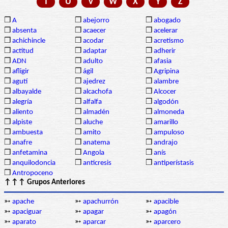
T
U
V
W
X
Y
Z
❒
A
❒
abejorro
❒
abogado
❒
absenta
❒
acaecer
❒
acelerar
❒
achichincle
❒
acodar
❒
acretismo
❒
actitud
❒
adaptar
❒
adherir
❒
ADN
❒
adulto
❒
afasia
❒
afligir
❒
ágil
❒
Agripina
❒
agutí
❒
ajedrez
❒
alambre
❒
albayalde
❒
alcachofa
❒
Alcocer
❒
alegría
❒
alfalfa
❒
algodón
❒
aliento
❒
almadén
❒
almoneda
❒
alpiste
❒
aluche
❒
amarillo
❒
ambuesta
❒
amito
❒
ampuloso
❒
anafre
❒
anatema
❒
andrajo
❒
anfetamina
❒
Angola
❒
anís
❒
anquilodoncia
❒
anticresis
❒
antiperístasis
❒
Antropoceno
↑↑↑ Grupos Anteriores
➳
apache
➳
apachurrón
➳
apacible
➳
apaciguar
➳
apagar
➳
apagón
➳
aparato
➳
aparcar
➳
aparcero