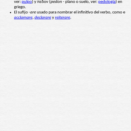
ver:
pulpo
) y πεδον (
pedon
- plano o suelo, ver:
pedología
) en
griego.
El sufijo -
are
usado para nombrar el infinitivo del verbo, como e
acclamare
,
declarare
y
reiterare
.