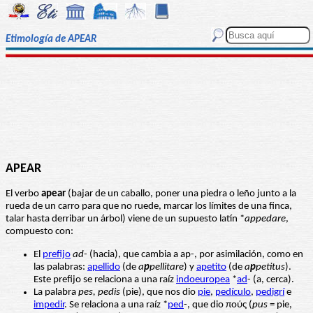
Etimología de APEAR
APEAR
El verbo
apear
(bajar de un caballo, poner una piedra o leño junto a la
rueda de un carro para que no ruede, marcar los límites de una finca,
talar hasta derribar un árbol) viene de un supuesto latín *
appedare
,
compuesto con:
El
prefijo
ad
- (hacia), que cambia a ap-, por asimilación, como en
las palabras:
apellido
(de
a
p
pellitare
) y
apetito
(de
a
p
petitus
).
Este prefijo se relaciona a una raíz
indoeuropea
*
ad
- (a, cerca).
La palabra
pes, pedis
(pie), que nos dio
pie
,
pedículo
,
pedigrí
e
impedir
. Se relaciona a una raíz *
ped
-, que dio πούς (
pus
= pie,