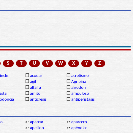
S
T
U
V
W
X
Y
Z
incle
❒
acodar
❒
acretismo
❒
ágil
❒
Agripina
a
❒
alfalfa
❒
algodón
sta
❒
amito
❒
ampuloso
lodoncia
❒
anticresis
❒
antiperístasis
to
➳
aparcar
➳
aparcero
➳
apellido
➳
apéndice