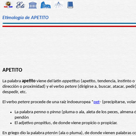
Etimología de APETITO
APETITO
La palabra
apetito
viene del latín
appetitus
(apetito, tendencia, instinto o
dirección o proximidad) y el verbo
petere
(dirigirse a, buscar, atacar, pe
despedir, etc.
El verbo
petere
procede de una raíz indoeuropea *
pet
- (precipitarse, vola
La palabra
penna
o
pinna
(pluma o ala, aleta de los peces, almena 
pendón
El adjetivo
propitius
, de donde viene propicio o propiciar.
En griego dio la palabra
pterón
(ala o pluma), de donde vienen palabras co