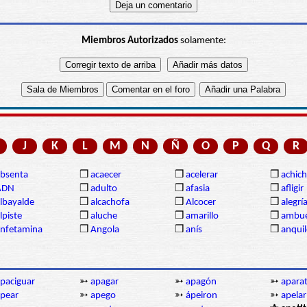
Miembros Autorizados
solamente:
J
K
L
M
N
Ñ
O
P
Q
R
bsenta
❒
acaecer
❒
acelerar
❒
achich
ADN
❒
adulto
❒
afasia
❒
afligir
lbayalde
❒
alcachofa
❒
Alcocer
❒
alegrí
lpiste
❒
aluche
❒
amarillo
❒
ambue
nfetamina
❒
Angola
❒
anís
❒
anqui
paciguar
➳
apagar
➳
apagón
➳
apara
pear
➳
apego
➳
ápeiron
➳
apelar