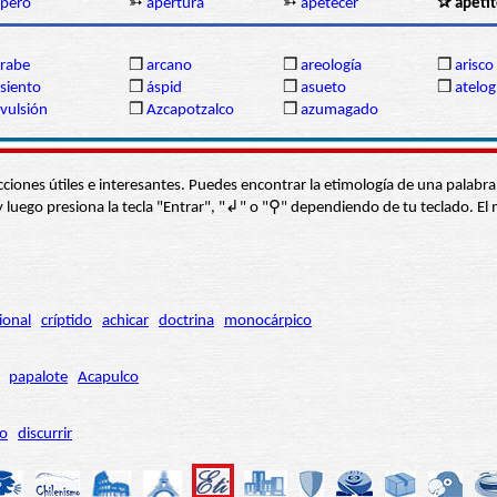
pero
➳
apertura
➳
apetecer
✰ apeti
rabe
❒
arcano
❒
areología
❒
arisco
siento
❒
áspid
❒
asueto
❒
atelog
vulsión
❒
Azcapotzalco
❒
azumagado
s secciones útiles e interesantes. Puedes encontrar la etimología de una pal
í” y luego presiona la tecla "Entrar", "↲" o "⚲" dependiendo de tu teclado.
ional
críptido
achicar
doctrina
monocárpico
papalote
Acapulco
ro
discurrir