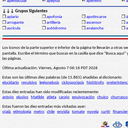
➳
apendicular
➳
apepsia
➳
aperitivo
➳
a
↓↓↓ Grupos Siguientes
❒
apiario
❒
apofonía
❒
apotincarse
❒
á
❒
arrogante
❒
artillería
❒
ascensor
❒
a
❒
aurícula
❒
autódromo
❒
avalancha
❒
a
Los iconos de la parte superior e inferior de la página te llevarán a otra
pantalla. Escribe el término que buscas en la casilla que dice “Busca aqu
las páginas.
Última actualización: Viernes, Agosto 7 06:16 PDT 2026
Estas son las últimas diez palabras (de 15.865) añadidas al diccionario:
elucidario
revulsivo
legionelosis
ciclosporiasis
histótrofo
preterintenc
Estas diez entradas han sido modificadas recientemente:
antojo
elusivo
Matilde
atleta
carajo
equivocación
chuico
churrasco
Estas fueron las diez entradas más visitadas ayer:
ojalá
etimología
metro
chile
envidia
tomate
novela
curtir
financie