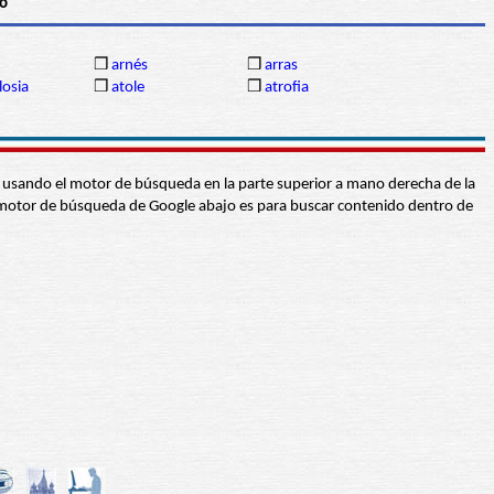
to
❒
arnés
❒
arras
losia
❒
atole
❒
atrofia
abra usando el motor de búsqueda en la parte superior a mano derecha de la
 El motor de búsqueda de Google abajo es para buscar contenido dentro de