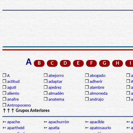
A
B
C
D
E
F
G
H
I
❒
A
❒
abejorro
❒
abogado
❒
a
❒
actitud
❒
adaptar
❒
adherir
❒
❒
agutí
❒
ajedrez
❒
alambre
❒
a
❒
aliento
❒
almadén
❒
almoneda
❒
a
❒
anafre
❒
anatema
❒
andrajo
❒
a
❒
Antropoceno
↑↑↑ Grupos Anteriores
➳
apache
➳
apachurrón
➳
apacible
➳
a
➳
apartheid
➳
apatía
➳
apatosaurio
➳
a