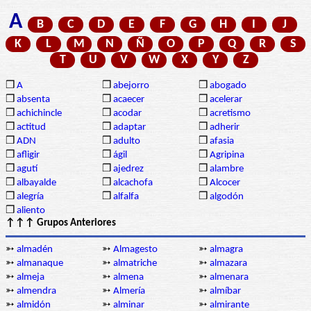
A
B
C
D
E
F
G
H
I
J
K
L
M
N
Ñ
O
P
Q
R
S
T
U
V
W
X
Y
Z
❒
A
❒
abejorro
❒
abogado
❒
absenta
❒
acaecer
❒
acelerar
❒
achichincle
❒
acodar
❒
acretismo
❒
actitud
❒
adaptar
❒
adherir
❒
ADN
❒
adulto
❒
afasia
❒
afligir
❒
ágil
❒
Agripina
❒
agutí
❒
ajedrez
❒
alambre
❒
albayalde
❒
alcachofa
❒
Alcocer
❒
alegría
❒
alfalfa
❒
algodón
❒
aliento
↑↑↑ Grupos Anteriores
➳
almadén
➳
Almagesto
➳
almagra
➳
almanaque
➳
almatriche
➳
almazara
➳
almeja
➳
almena
➳
almenara
➳
almendra
➳
Almería
➳
almíbar
➳
almidón
➳
alminar
➳
almirante