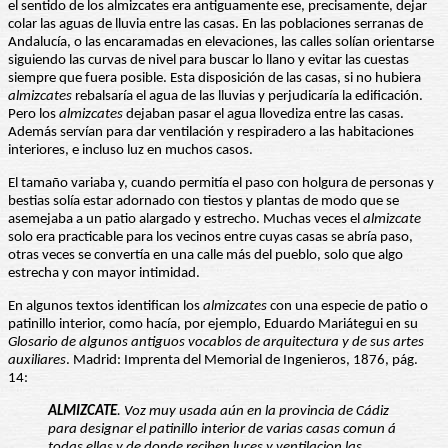
el sentido de los almizcates era antiguamente ese, precisamente, dejar
colar las aguas de lluvia entre las casas. En las poblaciones serranas de
Andalucía, o las encaramadas en elevaciones, las calles solían orientarse
siguiendo las curvas de nivel para buscar lo llano y evitar las cuestas
siempre que fuera posible. Esta disposición de las casas, si no hubiera
almizcates
rebalsaría el agua de las lluvias y perjudicaría la edificación.
Pero los
almizcates
dejaban pasar el agua llovediza entre las casas.
Además servían para dar ventilación y respiradero a las habitaciones
interiores, e incluso luz en muchos casos.
El tamaño variaba y, cuando permitía el paso con holgura de personas y
bestias solía estar adornado con tiestos y plantas de modo que se
asemejaba a un patio alargado y estrecho. Muchas veces el
almizcate
solo era practicable para los vecinos entre cuyas casas se abría paso,
otras veces se convertía en una calle más del pueblo, solo que algo
estrecha y con mayor intimidad.
En algunos textos identifican los
almizcates
con una especie de patio o
patinillo interior, como hacía, por ejemplo, Eduardo Mariátegui en su
Glosario de algunos antiguos vocablos de arquitectura y de sus artes
auxiliares
. Madrid: Imprenta del Memorial de Ingenieros, 1876, pág.
14:
ALMIZCATE
. Voz muy usada aún en la provincia de Cádiz
para designar el patinillo interior de varias casas comun á
todas ellas y de donde reciben luces y ventilacion las