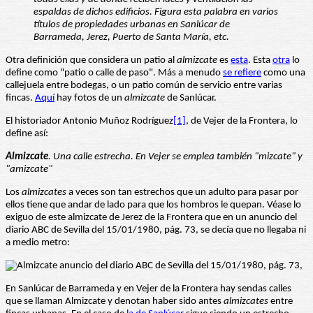
espaldas de dichos edificios. Figura esta palabra en varios
títulos de propiedades urbanas en Sanlúcar de
Barrameda, Jerez, Puerto de Santa María, etc.
Otra definición que considera un patio al
almizcate
es
esta
. Esta
otra
lo
define como "patio o calle de paso". Más a menudo
se refiere
como una
callejuela entre bodegas, o un patio común de servicio entre varias
fincas.
Aquí
hay fotos de un
almizcate
de Sanlúcar.
El historiador Antonio Muñoz Rodríguez
[1]
, de Vejer de la Frontera, lo
define así:
Almizcate
. Una calle estrecha. En Vejer se emplea también "mizcate" y
"amizcate"
Los
almizcates
a veces son tan estrechos que un adulto para pasar por
ellos tiene que andar de lado para que los hombros le quepan. Véase lo
exiguo de este almizcate de Jerez de la Frontera que en un anuncio del
diario ABC de Sevilla del 15/01/1980, pág. 73, se decía que no llegaba ni
a medio metro:
En Sanlúcar de Barrameda y en Vejer de la Frontera hay sendas calles
que se llaman Almizcate y denotan haber sido antes
almizcates
entre