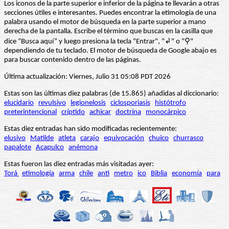
Los iconos de la parte superior e inferior de la página te llevarán a otras
secciones útiles e interesantes. Puedes encontrar la etimología de una
palabra usando el motor de búsqueda en la parte superior a mano
derecha de la pantalla. Escribe el término que buscas en la casilla que
dice “Busca aquí” y luego presiona la tecla "Entrar", "↲" o "⚲"
dependiendo de tu teclado. El motor de búsqueda de Google abajo es
para buscar contenido dentro de las páginas.
Última actualización: Viernes, Julio 31 05:08 PDT 2026
Estas son las últimas diez palabras (de 15.865) añadidas al diccionario:
elucidario
revulsivo
legionelosis
ciclosporiasis
histótrofo
preterintencional
críptido
achicar
doctrina
monocárpico
Estas diez entradas han sido modificadas recientemente:
elusivo
Matilde
atleta
carajo
equivocación
chuico
churrasco
papalote
Acapulco
anémona
Estas fueron las diez entradas más visitadas ayer:
Torá
etimología
arma
chile
anti
metro
ico
Biblia
economía
para