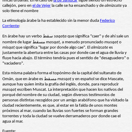
fincas urbanas. En el caso de
la de Sanlúcar
sigue siendo un estrecho
callejón, pero en
el de Vejer
la calle se ha ensanchado y de
almizcate
ya
solo tiene el nombre
La etimología árabe la ha establecido sin la menor duda
Federico
Corriente
:
En árabe hay un verbo سقط
saqa
ṭa
que significa "caer" y de ahí sale un
nombre de lugar مسقط
masqa
ṭ
, a menudo pronunciado
musqa
ṭ
o
misqa
ṭ
que significa "lugar por donde algo cae". El
almizcate
es
justamente la abertura entre las casas por donde cae el agua de lluvia y
fluye hacia abajo. El término tendría pues el sentido de "desaguadero" o
"vaciadero".
Esta misma palabra forma el topónimo de la capital del sultanato de
Omán, que en árabe es مسقط
masqa
ṭ
y en español se dice Mascate,
aunque hay quien imita la grafía del inglés, donde, para reproducir
masqa
ṭ
escriben Muscat. La interpretación que hacen los nativos del
porqué del nombre de su ciudad, según diversos testimonios de
personas distintas recogidos por un amigo arabófono que ha visitado la
ciudad recientemente, es que, al estar en la falda de unos montes
próximos al mar, cuando las lluvias son fuertes se forman grandes
torrentes y toda la ciudad se vuelve derramaderos por donde cae el
agua al mar.
Fuente: