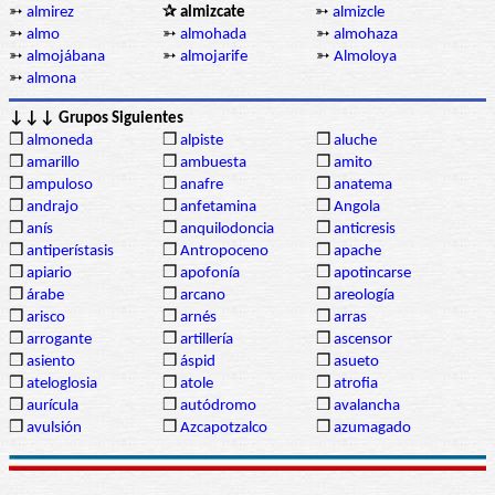
➳
almirez
✰ almizcate
➳
almizcle
➳
almo
➳
almohada
➳
almohaza
➳
almojábana
➳
almojarife
➳
Almoloya
➳
almona
↓↓↓ Grupos Siguientes
❒
almoneda
❒
alpiste
❒
aluche
❒
amarillo
❒
ambuesta
❒
amito
❒
ampuloso
❒
anafre
❒
anatema
❒
andrajo
❒
anfetamina
❒
Angola
❒
anís
❒
anquilodoncia
❒
anticresis
❒
antiperístasis
❒
Antropoceno
❒
apache
❒
apiario
❒
apofonía
❒
apotincarse
❒
árabe
❒
arcano
❒
areología
❒
arisco
❒
arnés
❒
arras
❒
arrogante
❒
artillería
❒
ascensor
❒
asiento
❒
áspid
❒
asueto
❒
ateloglosia
❒
atole
❒
atrofia
❒
aurícula
❒
autódromo
❒
avalancha
❒
avulsión
❒
Azcapotzalco
❒
azumagado