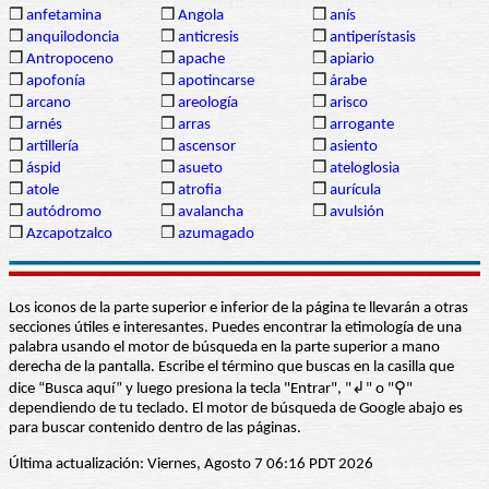
❒
anfetamina
❒
Angola
❒
anís
❒
anquilodoncia
❒
anticresis
❒
antiperístasis
❒
Antropoceno
❒
apache
❒
apiario
❒
apofonía
❒
apotincarse
❒
árabe
❒
arcano
❒
areología
❒
arisco
❒
arnés
❒
arras
❒
arrogante
❒
artillería
❒
ascensor
❒
asiento
❒
áspid
❒
asueto
❒
ateloglosia
❒
atole
❒
atrofia
❒
aurícula
❒
autódromo
❒
avalancha
❒
avulsión
❒
Azcapotzalco
❒
azumagado
Los iconos de la parte superior e inferior de la página te llevarán a otras
secciones útiles e interesantes. Puedes encontrar la etimología de una
palabra usando el motor de búsqueda en la parte superior a mano
derecha de la pantalla. Escribe el término que buscas en la casilla que
dice “Busca aquí” y luego presiona la tecla "Entrar", "↲" o "⚲"
dependiendo de tu teclado. El motor de búsqueda de Google abajo es
para buscar contenido dentro de las páginas.
Última actualización: Viernes, Agosto 7 06:16 PDT 2026