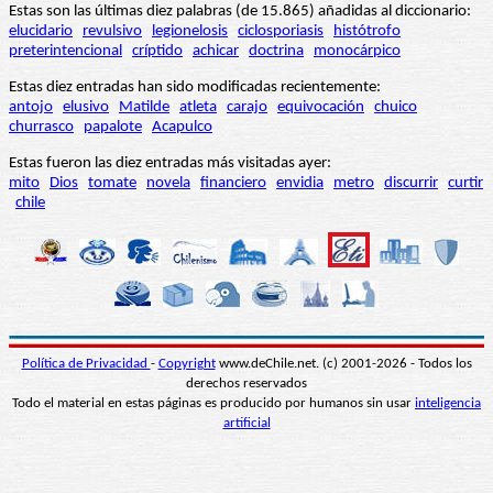
Estas son las últimas diez palabras (de 15.865) añadidas al diccionario:
elucidario
revulsivo
legionelosis
ciclosporiasis
histótrofo
preterintencional
críptido
achicar
doctrina
monocárpico
Estas diez entradas han sido modificadas recientemente:
antojo
elusivo
Matilde
atleta
carajo
equivocación
chuico
churrasco
papalote
Acapulco
Estas fueron las diez entradas más visitadas ayer:
mito
Dios
tomate
novela
financiero
envidia
metro
discurrir
curtir
chile
Política de Privacidad
-
Copyright
www.deChile.net. (c) 2001-2026 - Todos los
derechos reservados
Todo el material en estas páginas es producido por humanos sin usar
inteligencia
artificial