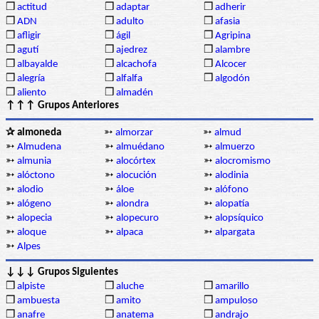
❒
actitud
❒
adaptar
❒
adherir
❒
ADN
❒
adulto
❒
afasia
❒
afligir
❒
ágil
❒
Agripina
❒
agutí
❒
ajedrez
❒
alambre
❒
albayalde
❒
alcachofa
❒
Alcocer
❒
alegría
❒
alfalfa
❒
algodón
❒
aliento
❒
almadén
↑↑↑ Grupos Anteriores
✰ almoneda
➳
almorzar
➳
almud
➳
Almudena
➳
almuédano
➳
almuerzo
➳
almunia
➳
alocórtex
➳
alocromismo
➳
alóctono
➳
alocución
➳
alodinia
➳
alodio
➳
áloe
➳
alófono
➳
alógeno
➳
alondra
➳
alopatía
➳
alopecia
➳
alopecuro
➳
alopsíquico
➳
aloque
➳
alpaca
➳
alpargata
➳
Alpes
↓↓↓ Grupos Siguientes
❒
alpiste
❒
aluche
❒
amarillo
❒
ambuesta
❒
amito
❒
ampuloso
❒
anafre
❒
anatema
❒
andrajo