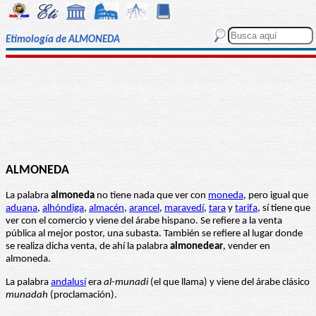
Etimología de ALMONEDA
ALMONEDA
La palabra
almoneda
no tiene nada que ver con
moneda
, pero igual que
aduana
,
alhóndiga
,
almacén
,
arancel
,
maravedí
,
tara
y
tarifa
, sí tiene que
ver con el comercio y viene del árabe hispano. Se refiere a la venta
pública al mejor postor, una subasta. También se refiere al lugar donde
se realiza dicha venta, de ahí la palabra
almonedear
, vender en
almoneda.
La palabra
andalusí
era
al-munadi
(el que llama) y viene del árabe clásico
munadah
(proclamación).