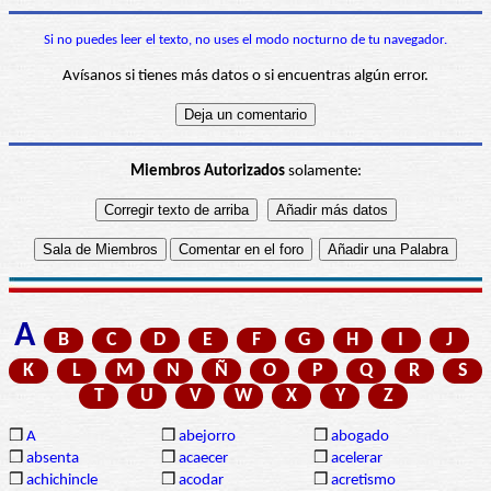
Si no puedes leer el texto, no uses el modo nocturno de tu navegador.
Avísanos si tienes más datos o si encuentras algún error.
Miembros Autorizados
solamente:
A
B
C
D
E
F
G
H
I
J
K
L
M
N
Ñ
O
P
Q
R
S
T
U
V
W
X
Y
Z
❒
A
❒
abejorro
❒
abogado
❒
absenta
❒
acaecer
❒
acelerar
❒
achichincle
❒
acodar
❒
acretismo