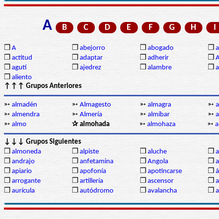
A
B
C
D
E
F
G
H
I
❒
A
❒
abejorro
❒
abogado
❒
a
❒
actitud
❒
adaptar
❒
adherir
❒
❒
agutí
❒
ajedrez
❒
alambre
❒
a
❒
aliento
↑↑↑ Grupos Anteriores
➳
almadén
➳
Almagesto
➳
almagra
➳
➳
almendra
➳
Almería
➳
almíbar
➳
a
➳
almo
✰ almohada
➳
almohaza
➳
a
↓↓↓ Grupos Siguientes
❒
almoneda
❒
alpiste
❒
aluche
❒
a
❒
andrajo
❒
anfetamina
❒
Angola
❒
a
❒
apiario
❒
apofonía
❒
apotincarse
❒
á
❒
arrogante
❒
artillería
❒
ascensor
❒
a
❒
aurícula
❒
autódromo
❒
avalancha
❒
a