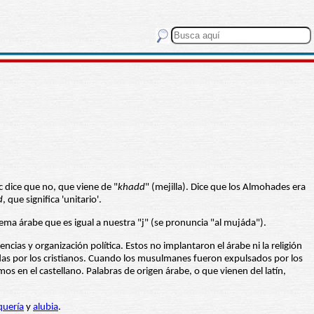
c dice que no, que viene de "
khadd
" (mejilla). Dice que los Almohades era
d
, que significa 'unitario'.
onema árabe que es igual a nuestra "j" (se pronuncia "al mujáda").
ias y organización política. Estos no implantaron el árabe ni la religión
adas por los cristianos. Cuando los musulmanes fueron expulsados por los
s en el castellano. Palabras de origen árabe, o que vienen del latín,
quería
y
alubia
.