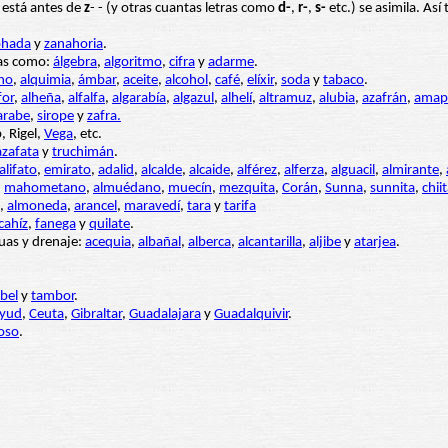
o está antes de
z
- - (y otras cuantas letras como
d-
,
r-
,
s-
etc.) se asimila. As
ohada
y
zanahoria
.
ras como:
álgebra
,
algoritmo
,
cifra
y
adarme
.
ino
,
alquimia
,
ámbar
,
aceite
,
alcohol
,
café
,
elíxir
,
soda
y
tabaco
.
for
,
alheña
,
alfalfa
,
algarabía
,
algazul
,
alhelí
,
altramuz
,
alubia
,
azafrán
,
amap
arabe
,
sirope
y
zafra.
, Rigel,
Vega
, etc.
azafata
y
truchimán
.
alifato
,
emirato
,
adalid
,
alcalde
,
alcaide
,
alférez
,
alferza
,
alguacil
,
almirante
,
,
mahometano
,
almuédano
,
muecín
,
mezquita
,
Corán
,
Sunna
,
sunnita
,
chii
,
almoneda
,
arancel
,
maravedí
,
tara
y
tarifa
cahíz
,
fanega
y
quilate
.
guas y drenaje:
acequia
,
albañal
,
alberca
,
alcantarilla
,
aljibe
y
atarjea
.
bel
y
tambor
.
ayud
,
Ceuta
,
Gibraltar
,
Guadalajara
y
Guadalquivir
.
toso
.