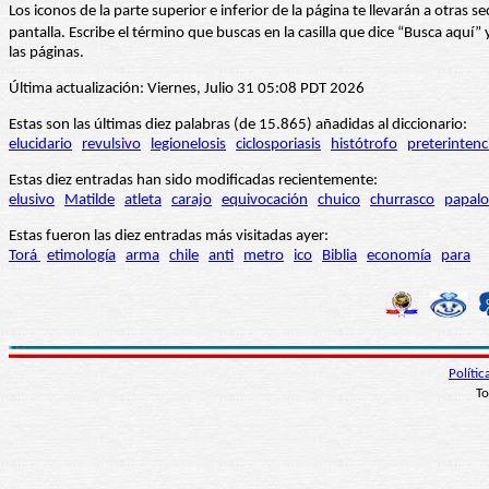
Los iconos de la parte superior e inferior de la página te llevarán a otra
pantalla. Escribe el término que buscas en la casilla que dice “Busca aqu
las páginas.
Última actualización: Viernes, Julio 31 05:08 PDT 2026
Estas son las últimas diez palabras (de 15.865) añadidas al diccionario:
elucidario
revulsivo
legionelosis
ciclosporiasis
histótrofo
preterintenc
Estas diez entradas han sido modificadas recientemente:
elusivo
Matilde
atleta
carajo
equivocación
chuico
churrasco
papalo
Estas fueron las diez entradas más visitadas ayer:
Torá
etimología
arma
chile
anti
metro
ico
Biblia
economía
para
Políti
To