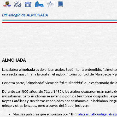
Etimología de ALMOHADA
ALMOHADA
La palabra
almohada
es de origen árabe. Según tenía entendido, "almohad
una secta musulmana la cual en el siglo XII tomó control de Marruecos y
Por otra parte, "almohada" viene de "
al mukhádda
" que es formado de l
Durante casi 800 años (de 711 a 1492), los árabes ocuparon gran parte de l
musulmana, pero su idioma se extendió por los territorios ocupados, espe
Reyes Católicos y sus tierras repobladas por cristianos que hablaban lengu
griego y otras lenguas, pero a través del árabe, incluyen:
Muchas palabras que empiezan por "
al-
":
alacrán
,
albóndiga
,
alcáz