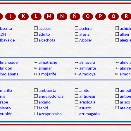
J
K
L
M
N
Ñ
O
P
Q
R
bsenta
❒
acaecer
❒
acelerar
❒
achich
ADN
❒
adulto
❒
afasia
❒
afligir
lbayalde
❒
alcachofa
❒
Alcocer
❒
alegrí
almanaque
➳
almatriche
➳
almazara
➳
almej
lmidón
➳
alminar
➳
almirante
➳
almire
lmojábana
➳
almojarife
➳
Almoloya
➳
almon
marillo
❒
ambuesta
❒
amito
❒
ampul
nís
❒
anquilodoncia
❒
anticresis
❒
antipe
rabe
❒
arcano
❒
areología
❒
arisco
siento
❒
áspid
❒
asueto
❒
atelog
vulsión
❒
Azcapotzalco
❒
azumagado