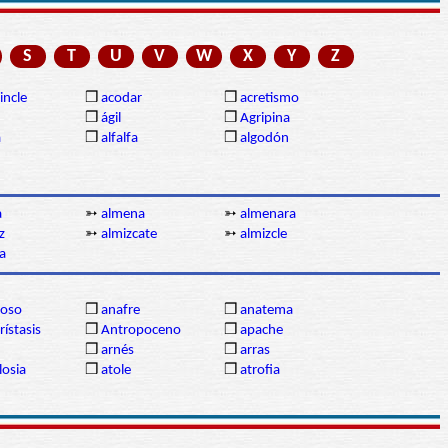
S
T
U
V
W
X
Y
Z
incle
❒
acodar
❒
acretismo
❒
ágil
❒
Agripina
a
❒
alfalfa
❒
algodón
a
➳
almena
➳
almenara
z
➳
almizcate
➳
almizcle
a
oso
❒
anafre
❒
anatema
rístasis
❒
Antropoceno
❒
apache
❒
arnés
❒
arras
losia
❒
atole
❒
atrofia