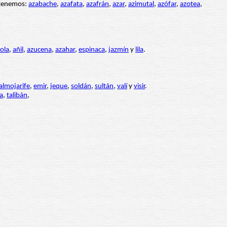
í tenemos:
azabache
,
azafata
,
azafrán
,
azar
,
azimutal
,
azófar
,
azotea
,
ola
,
añil
,
azucena
,
azahar
,
espinaca
,
jazmín
y
lila
.
almojarife
,
emir
,
jeque
,
soldán
,
sultán
,
valí
y
visir
.
ta
,
talibán
,