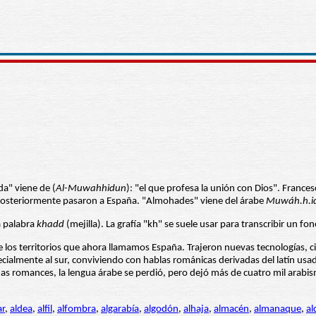
a" viene de (
Al-Muwahhidun
): "el que profesa la unión con Dios". Frances
 posteriormente pasaron a España. "Almohades" viene del árabe
Muwáh.h.i
a palabra
khadd
(mejilla). La grafía "kh" se suele usar para transcribir un f
os territorios que ahora llamamos España. Trajeron nuevas tecnologías, cienc
cialmente al sur, conviviendo con hablas románicas derivadas del latín us
as romances, la lengua árabe se perdió, pero dejó más de cuatro mil arabismo
ar
,
aldea
,
alfil
,
alfombra
,
algarabía
,
algodón
,
alhaja
,
almacén
,
almanaque
,
al