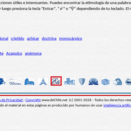
s secciones útiles e interesantes. Puedes encontrar la etimología de una pal
í” y luego presiona la tecla "Entrar", "↲" o "⚲" dependiendo de tu teclado.
ional
críptido
achicar
doctrina
monocárpico
te
Acapulco
anémona
ca de Privacidad
-
Copyright
www.deChile.net. (c) 2001-2026 - Todos los derechos res
do el material en estas páginas es producido por humanos sin usar
inteligencia artific