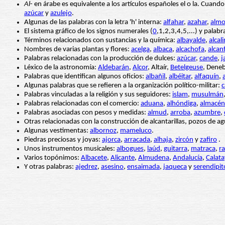
Al
- en árabe es equivalente a los artículos españoles el o la. Cuand
azúcar
y
azulejo
.
Algunas de las palabras con la letra 'h' interna:
alfahar
,
azahar
,
alm
El sistema gráfico de los signos numerales (
0
,1,2,3,4,5,...) y palab
Términos relacionados con sustancias y la química:
albayalde
,
alcal
Nombres de varias plantas y flores:
acelga
,
albaca
,
alcachofa
,
alcan
Palabras relacionadas con la producción de dulces:
azúcar
,
cande
,
j
Léxico de la astronomía:
Aldebarán
,
Alcor
, Altaír,
Betelgeuse
, Deneb
Palabras que identifican algunos oficios:
albañil
,
albéitar
,
alfaquín
,
Algunas palabras que se refieren a la organización político-militar:
c
Palabras vinculadas a la religión y sus seguidores:
islam
,
musulmán
Palabras relacionadas con el comercio:
aduana
,
alhóndiga
,
almacén
Palabras asociadas con pesos y medidas:
almud
,
arroba
,
azumbre
,
Otras relacionadas con la construcción de alcantarillas, pozos de a
Algunas vestimentas:
albornoz
,
mameluco
.
Piedras preciosas y joyas:
ajorca
,
arracada
,
alhaja
,
zircón
y
zafiro
.
Unos instrumentos musicales:
albogues
,
laúd
,
guitarra
,
matraca
,
ra
Varios topónimos:
Albacete
,
Alicante
,
Almudena
,
Andalucía
,
Calat
Y otras palabras:
ajedrez
,
asesino
,
ensaimada
,
jaqueca
y
serendipi