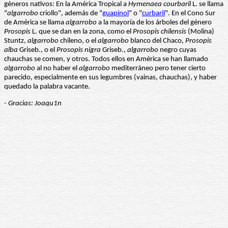
géneros nativos: En la América Tropical a
Hymenaea courbaril
L. se llama
"
algarrobo
criollo", además de "
guapinol
" o "
curbaril
". En el Cono Sur
de América se llama
algarrobo
a la mayoría de los árboles del género
Prosopis
L. que se dan en la zona, como el
Prosopis chilensis
(Molina)
Stuntz,
algarrobo
chileno, o el
algarrobo
blanco del Chaco,
Prosopis
alba
Griseb., o el
Prosopis nigra
Griseb.,
algarrobo
negro cuyas
chauchas se comen, y otros. Todos ellos en América se han llamado
algarrobo
al no haber el
algarrobo
mediterráneo pero tener cierto
parecido, especialmente en sus legumbres (vainas, chauchas), y haber
quedado la palabra vacante.
- Gracias: Joaqu1n