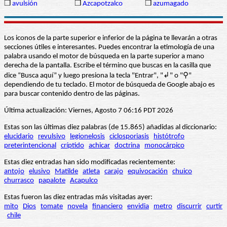
❒
avulsión
❒
Azcapotzalco
❒
azumagado
Los iconos de la parte superior e inferior de la página te llevarán a otras
secciones útiles e interesantes. Puedes encontrar la etimología de una
palabra usando el motor de búsqueda en la parte superior a mano
derecha de la pantalla. Escribe el término que buscas en la casilla que
dice “Busca aquí” y luego presiona la tecla "Entrar", "↲" o "⚲"
dependiendo de tu teclado. El motor de búsqueda de Google abajo es
para buscar contenido dentro de las páginas.
Última actualización: Viernes, Agosto 7 06:16 PDT 2026
Estas son las últimas diez palabras (de 15.865) añadidas al diccionario:
elucidario
revulsivo
legionelosis
ciclosporiasis
histótrofo
preterintencional
críptido
achicar
doctrina
monocárpico
Estas diez entradas han sido modificadas recientemente:
antojo
elusivo
Matilde
atleta
carajo
equivocación
chuico
churrasco
papalote
Acapulco
Estas fueron las diez entradas más visitadas ayer:
mito
Dios
tomate
novela
financiero
envidia
metro
discurrir
curtir
chile