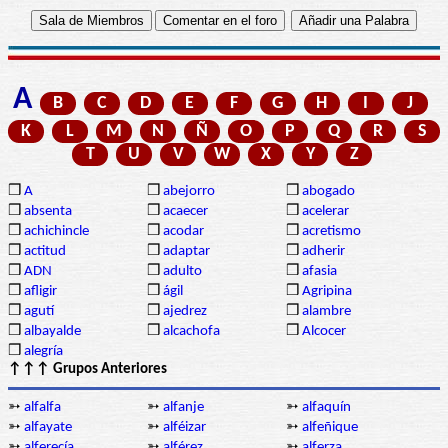
A
B
C
D
E
F
G
H
I
J
K
L
M
N
Ñ
O
P
Q
R
S
T
U
V
W
X
Y
Z
❒
A
❒
abejorro
❒
abogado
❒
absenta
❒
acaecer
❒
acelerar
❒
achichincle
❒
acodar
❒
acretismo
❒
actitud
❒
adaptar
❒
adherir
❒
ADN
❒
adulto
❒
afasia
❒
afligir
❒
ágil
❒
Agripina
❒
agutí
❒
ajedrez
❒
alambre
❒
albayalde
❒
alcachofa
❒
Alcocer
❒
alegría
↑↑↑ Grupos Anteriores
➳
alfalfa
➳
alfanje
➳
alfaquín
➳
alfayate
➳
alféizar
➳
alfeñique
➳
alferecía
➳
alférez
➳
alferza