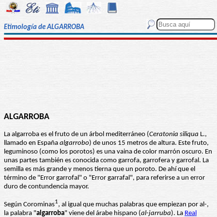
Etimología de ALGARROBA
ALGARROBA
La algarroba es el fruto de un árbol mediterráneo (
Ceratonia siliqua
L.,
llamado en España
algarrobo
) de unos 15 metros de altura. Este fruto,
leguminoso (como los porotos) es una vaina de color marrón oscuro. En
unas partes también es conocida como garrofa, garrofera y garrofal. La
semilla es más grande y menos tierna que un poroto. De ahí que el
término de "Error garrofal" o "Error garrafal", para referirse a un error
duro de contundencia mayor.
1
Según Corominas
, al igual que muchas palabras que empiezan por al-,
la palabra "
algarroba
" viene del árabe hispano (
al-jarruba
). La
Real