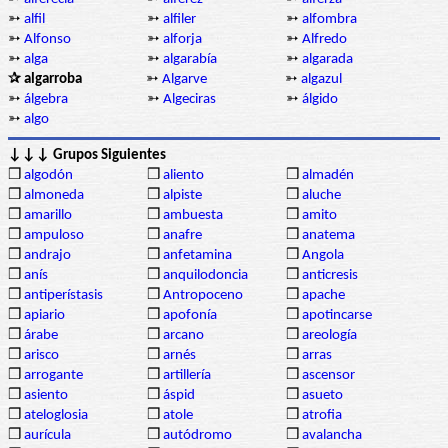
➳
alfil
➳
alfiler
➳
alfombra
➳
Alfonso
➳
alforja
➳
Alfredo
➳
alga
➳
algarabía
➳
algarada
✰ algarroba
➳
Algarve
➳
algazul
➳
álgebra
➳
Algeciras
➳
álgido
➳
algo
↓↓↓ Grupos Siguientes
❒
algodón
❒
aliento
❒
almadén
❒
almoneda
❒
alpiste
❒
aluche
❒
amarillo
❒
ambuesta
❒
amito
❒
ampuloso
❒
anafre
❒
anatema
❒
andrajo
❒
anfetamina
❒
Angola
❒
anís
❒
anquilodoncia
❒
anticresis
❒
antiperístasis
❒
Antropoceno
❒
apache
❒
apiario
❒
apofonía
❒
apotincarse
❒
árabe
❒
arcano
❒
areología
❒
arisco
❒
arnés
❒
arras
❒
arrogante
❒
artillería
❒
ascensor
❒
asiento
❒
áspid
❒
asueto
❒
ateloglosia
❒
atole
❒
atrofia
❒
aurícula
❒
autódromo
❒
avalancha