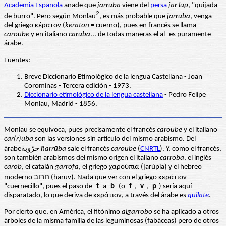
Academia Española
añade que
jarruba
viene del
persa
jar lup
, "quijada
2
de burro". Pero según Monlau
, es más probable que
jarruba
, venga
del griego κέρατον (
keraton
= cuerno), pues en francés se llama
caroube
y en italiano
caruba
... de todas maneras el al- es puramente
árabe.
Fuentes:
Breve Diccionario Etimológico de la lengua Castellana - Joan
Corominas - Tercera edición - 1973.
Diccionario etimológico de la lengua castellana
- Pedro Felipe
Monlau, Madrid - 1856.
Monlau se equivoca, pues precisamente el francés
caroube
y el italiano
car(r)uba
son las versiones sin artículo del mismo arabismo. Del
árabeخرّوبة
ḫarrūba
sale el francés
caroube
(
CNRTL
). Y, como el francés,
son también arabismos del mismo origen el italiano
carroba
, el inglés
carob
, el catalán
garrofa
, el griego χαρούπια (jarúpia) y el hebreo
moderno חרוב (ḥarūv). Nada que ver con el griego κεράτιον
"cuernecillo", pues el paso de -
t
- a -
b
- (o -
f
-, -
v
-, -
p
-) sería aquí
disparatado, lo que deriva de κεράτιον, a través del árabe es
quilate
.
Por cierto que, en América, el fitónimo
algarrobo
se ha aplicado a otros
árboles de la misma familia de las leguminosas (fabáceas) pero de otros