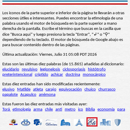
Los iconos de la parte superior e inferior de la página te llevarán a otras
secciones útiles e interesantes. Puedes encontrar la etimología de una
palabra usando el motor de búsqueda en la parte superior a mano
derecha de la pantalla. Escribe el término que buscas en la casilla que
dice “Busca aquí” y luego presiona la tecla "Entrar", "↲" o "⚲"
dependiendo de tu teclado. El motor de búsqueda de Google abajo es
para buscar contenido dentro de las páginas.
Última actualización: Viernes, Julio 31 05:08 PDT 2026
Estas son las últimas diez palabras (de 15.865) añadidas al diccionario:
elucidario
revulsivo
legionelosis
ciclosporiasis
histótrofo
preterintencional
críptido
achicar
doctrina
monocárpico
Estas diez entradas han sido modificadas recientemente:
elusivo
Matilde
atleta
carajo
equivocación
chuico
churrasco
papalote
Acapulco
anémona
Estas fueron las diez entradas más visitadas ayer:
Torá
etimología
arma
chile
anti
metro
ico
Biblia
economía
para