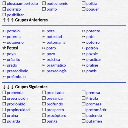
❒
pluscuamperfecto
❒
podocnemis
❒
policía
❒
polirrizo
❒
pomo
❒
póquer
❒
posibilitar
↑↑↑ Grupos Anteriores
➳
potasio
➳
pote
➳
potente
➳
poterna
➳
potestad
➳
poto
➳
potógeno
➳
potomanía
➳
potorro
✰ Potosí
➳
potro
➳
potrón
➳
poyo
➳
pozo
➳
pozole
➳
prácrito
➳
práctica
➳
practicar
➳
prado
➳
pragmático
➳
praliné
➳
praseodimio
➳
praxeología
➳
praxis
➳
preámbulo
↓↓↓ Grupos Siguientes
❒
prebenda
❒
predicado
❒
premisa
❒
prescripción
❒
prevaricar
❒
Priscila
❒
prociónido
❒
profundo
❒
promesa
❒
propincuidad
❒
prospecto
❒
protomártir
❒
pruina
❒
psocóptero
❒
pudendo
❒
pularda
❒
punga
❒
putamen