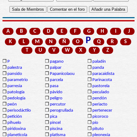
A
B
C
D
E
F
G
H
I
J
P
K
L
M
N
Ñ
O
Q
R
S
T
U
V
W
X
Y
Z
❒
P
❒
pagano
❒
paladín
❒
palestra
❒
palpar
❒
panda
❒
pansido
❒
Papanicolaou
❒
paracaidista
❒
parametrio
❒
parcela
❒
Parinacota
❒
parresia
❒
pasa
❒
pastorela
❒
patología
❒
pávido
❒
peculado
❒
pedología
❒
peligro
❒
pendón
❒
peón
❒
percutor
❒
periacto
❒
perisodáctilo
❒
perogrullada
❒
pertenecer
❒
petición
❒
pica
❒
picoroco
❒
pihuelo
❒
pincel
❒
pío
❒
piridoxina
❒
piscina
❒
pituto
❒
planetícola
❒
platisma
❒
pleonexia