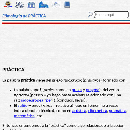
Etimología de PRÁCTICA
PRÁCTICA
La palabra
práctica
viene del griego πρακτικός (
praktikos
) formado con:
La palabra πραξ (
praks
, como en
praxis
y
pragma
), del verbo
πρασσω (
prasso
= yo hago hasta acabar) relacionado con una
raíz
indoeuropea
*
per
-1 (conducir, llevar).
El
sufijo
--τικος (-
tikos
= relativo a), que en femenino a veces
indica ciencia o técnica), como en
acústica
,
cibernética
,
gramática
,
matemática
, etc.
Entonces entendemos a la "práctica" como algo relacionado a la acción.