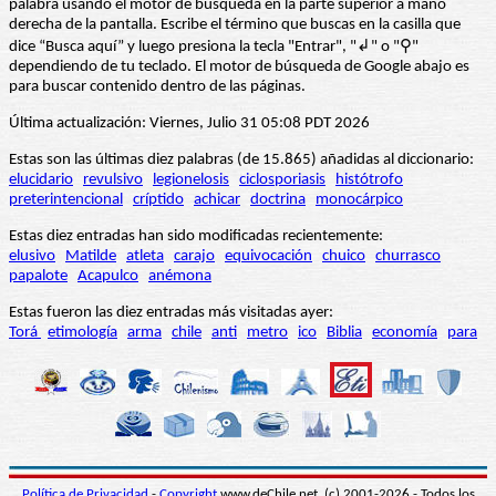
palabra usando el motor de búsqueda en la parte superior a mano
derecha de la pantalla. Escribe el término que buscas en la casilla que
dice “Busca aquí” y luego presiona la tecla "Entrar", "↲" o "⚲"
dependiendo de tu teclado. El motor de búsqueda de Google abajo es
para buscar contenido dentro de las páginas.
Última actualización: Viernes, Julio 31 05:08 PDT 2026
Estas son las últimas diez palabras (de 15.865) añadidas al diccionario:
elucidario
revulsivo
legionelosis
ciclosporiasis
histótrofo
preterintencional
críptido
achicar
doctrina
monocárpico
Estas diez entradas han sido modificadas recientemente:
elusivo
Matilde
atleta
carajo
equivocación
chuico
churrasco
papalote
Acapulco
anémona
Estas fueron las diez entradas más visitadas ayer:
Torá
etimología
arma
chile
anti
metro
ico
Biblia
economía
para
Política de Privacidad
-
Copyright
www.deChile.net. (c) 2001-2026 - Todos los