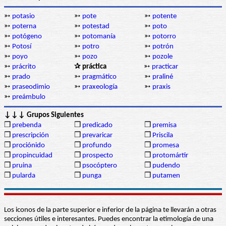
➳
potasio
➳
pote
➳
potente
➳
poterna
➳
potestad
➳
poto
➳
potógeno
➳
potomanía
➳
potorro
➳
Potosí
➳
potro
➳
potrón
➳
poyo
➳
pozo
➳
pozole
➳
prácrito
✰ práctica
➳
practicar
➳
prado
➳
pragmático
➳
praliné
➳
praseodimio
➳
praxeología
➳
praxis
➳
preámbulo
↓↓↓ Grupos Siguientes
❒
prebenda
❒
predicado
❒
premisa
❒
prescripción
❒
prevaricar
❒
Priscila
❒
prociónido
❒
profundo
❒
promesa
❒
propincuidad
❒
prospecto
❒
protomártir
❒
pruina
❒
psocóptero
❒
pudendo
❒
pularda
❒
punga
❒
putamen
Los iconos de la parte superior e inferior de la página te llevarán a otras
secciones útiles e interesantes. Puedes encontrar la etimología de una