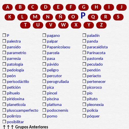
A
B
C
D
E
F
G
H
I
J
P
K
L
M
N
Ñ
O
Q
R
S
T
U
V
W
X
Y
Z
❒
P
❒
pagano
❒
paladín
❒
palestra
❒
palpar
❒
panda
❒
pansido
❒
Papanicolaou
❒
paracaidista
❒
parametrio
❒
parcela
❒
Parinacota
❒
parresia
❒
pasa
❒
pastorela
❒
patología
❒
pávido
❒
peculado
❒
pedología
❒
peligro
❒
pendón
❒
peón
❒
percutor
❒
periacto
❒
perisodáctilo
❒
perogrullada
❒
pertenecer
❒
petición
❒
pica
❒
picoroco
❒
pihuelo
❒
pincel
❒
pío
❒
piridoxina
❒
piscina
❒
pituto
❒
planetícola
❒
platisma
❒
pleonexia
❒
pluscuamperfecto
❒
podocnemis
❒
policía
❒
polirrizo
❒
pomo
❒
póquer
❒
posibilitar
↑↑↑ Grupos Anteriores