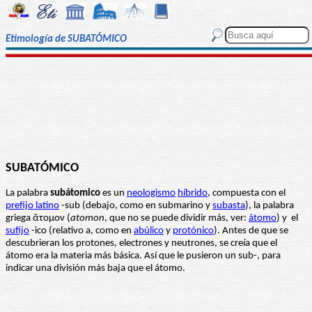
Etimología de SUBATÓMICO
SUBATÓMICO
La palabra
subátomico
es un
neologismo
híbrido
, compuesta con el
prefijo latino
-sub (debajo, como en submarino y
subasta
), la palabra
griega ἄτομον (
atomon
, que no se puede dividir más, ver:
átomo
) y el
sufijo
-ico (relativo a, como en
abúlico
y
protónico
). Antes de que se
descubrieran los protones, electrones y neutrones, se creía que el
átomo era la materia más básica. Así que le pusieron un sub-, para
indicar una división más baja que el átomo.