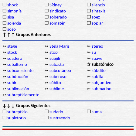
❒
shock
❒
Sídney
❒
silencio
❒
simonía
❒
sindicato
❒
sintaxis
❒
sisa
❒
soberado
❒
soez
❒
solercia
❒
somatén
❒
soplar
❒
soso
↑↑↑ Grupos Anteriores
➳
stage
➳
Stela Maris
➳
stereo
➳
stock
➳
stop
➳
su
➳
suadero
➳
suajili
➳
suave
➳
subalterno
➳
subasta
✰ subatómico
➳
subconsciente
➳
subcutáneo
➳
súbdito
➳
subducción
➳
suberoso
➳
subilla
➳
subir
➳
súbito
➳
subjuntivo
➳
sublimación
➳
sublime
➳
submarino
➳
subrepticiamente
↓↓↓ Grupos Siguientes
❒
subrepticio
❒
sudario
❒
suma
❒
supletorio
❒
sustraendo