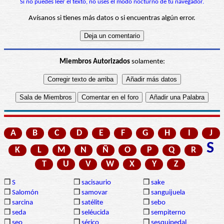
Si no puedes leer el texto, no uses el modo nocturno de tu navegador.
Avísanos si tienes más datos o si encuentras algún error.
Miembros Autorizados
solamente:
A
B
C
D
E
F
G
H
I
J
S
K
L
M
N
Ñ
O
P
Q
R
T
U
V
W
X
Y
Z
❒
S
❒
sacisaurio
❒
sake
❒
Salomón
❒
samovar
❒
sanguijuela
❒
sarcina
❒
satélite
❒
sebo
❒
seda
❒
seléucida
❒
sempiterno
❒
seo
❒
sérico
❒
sesquipedal