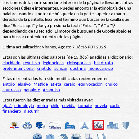
Los iconos de la parte superior e inferior de la página te llevarán a otras
secciones útiles e interesantes. Puedes encontrar la etimología de una
palabra usando el motor de búsqueda en la parte superior a mano
derecha de la pantalla. Escribe el término que buscas en la casilla que
dice “Busca aquí” y luego presiona la tecla "Entrar", "↲" o "⚲"
dependiendo de tu teclado. El motor de búsqueda de Google abajo es
para buscar contenido dentro de las páginas.
Última actualización: Viernes, Agosto 7 06:16 PDT 2026
Estas son las últimas diez palabras (de 15.865) añadidas al diccionario:
elucidario
revulsivo
legionelosis
ciclosporiasis
histótrofo
preterintencional
críptido
achicar
doctrina
monocárpico
Estas diez entradas han sido modificadas recientemente:
antojo
elusivo
Matilde
atleta
carajo
equivocación
chuico
churrasco
papalote
Acapulco
Estas fueron las diez entradas más visitadas ayer:
ojalá
etimología
metro
chile
envidia
tomate
novela
curtir
financiero
discurrir