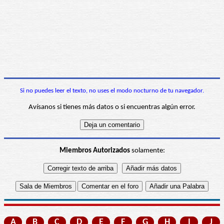
Si no puedes leer el texto, no uses el modo nocturno de tu navegador.
Avísanos si tienes más datos o si encuentras algún error.
Miembros Autorizados
solamente:
A
B
C
D
E
F
G
H
I
J