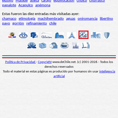
elusivo
Matilde
atleta
carajo
equivocación
chuico
churrasco
papalote
Acapulco
anémona
Estas fueron las diez entradas más visitadas ayer:
chamaco
etimología
machihembrado
aguas
oniromancia
libertino
pavo
gorrión
refinamiento
chile
Política de Privacidad
-
Copyright
www.deChile.net. (c) 2001-2026 - Todos los
derechos reservados
Todo el material en estas páginas es producido por humanos sin usar
inteligencia
artificial