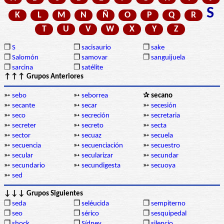
S
K
L
M
N
Ñ
O
P
Q
R
T
U
V
W
X
Y
Z
❒
S
❒
sacisaurio
❒
sake
❒
Salomón
❒
samovar
❒
sanguijuela
❒
sarcina
❒
satélite
↑↑↑ Grupos Anteriores
➳
sebo
➳
seborrea
✰ secano
➳
secante
➳
secar
➳
secesión
➳
seco
➳
secreción
➳
secretaria
➳
secreter
➳
secreto
➳
secta
➳
sector
➳
secuaz
➳
secuela
➳
secuencia
➳
secuenciación
➳
secuestro
➳
secular
➳
secularizar
➳
secundar
➳
secundario
➳
secundigesta
➳
secuoya
➳
sed
↓↓↓ Grupos Siguientes
❒
seda
❒
seléucida
❒
sempiterno
❒
seo
❒
sérico
❒
sesquipedal
❒
shock
❒
Sídney
❒
silencio