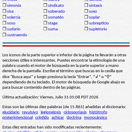
❒
simonía
❒
sindicato
❒
sintaxis
❒
sisa
❒
soberado
❒
soez
❒
solercia
❒
somatén
❒
soplar
❒
soso
❒
stage
❒
subrepticio
❒
sudario
❒
suma
❒
supletorio
❒
sustraendo
Los iconos de la parte superior e inferior de la página te llevarán a otras
secciones útiles e interesantes. Puedes encontrar la etimología de una
palabra usando el motor de búsqueda en la parte superior a mano
derecha de la pantalla. Escribe el término que buscas en la casilla que
dice “Busca aquí” y luego presiona la tecla "Entrar", "↲" o "⚲"
dependiendo de tu teclado. El motor de búsqueda de Google abajo es
para buscar contenido dentro de las páginas.
Última actualización: Viernes, Julio 31 05:08 PDT 2026
Estas son las últimas diez palabras (de 15.865) añadidas al diccionario:
elucidario
revulsivo
legionelosis
ciclosporiasis
histótrofo
preterintencional
críptido
achicar
doctrina
monocárpico
Estas diez entradas han sido modificadas recientemente: