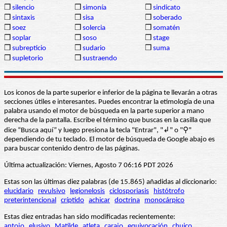
❒
silencio
❒
simonía
❒
sindicato
❒
sintaxis
❒
sisa
❒
soberado
❒
soez
❒
solercia
❒
somatén
❒
soplar
❒
soso
❒
stage
❒
subrepticio
❒
sudario
❒
suma
❒
supletorio
❒
sustraendo
Los iconos de la parte superior e inferior de la página te llevarán a otras
secciones útiles e interesantes. Puedes encontrar la etimología de una
palabra usando el motor de búsqueda en la parte superior a mano
derecha de la pantalla. Escribe el término que buscas en la casilla que
dice “Busca aquí” y luego presiona la tecla "Entrar", "↲" o "⚲"
dependiendo de tu teclado. El motor de búsqueda de Google abajo es
para buscar contenido dentro de las páginas.
Última actualización: Viernes, Agosto 7 06:16 PDT 2026
Estas son las últimas diez palabras (de 15.865) añadidas al diccionario:
elucidario
revulsivo
legionelosis
ciclosporiasis
histótrofo
preterintencional
críptido
achicar
doctrina
monocárpico
Estas diez entradas han sido modificadas recientemente:
antojo
elusivo
Matilde
atleta
carajo
equivocación
chuico