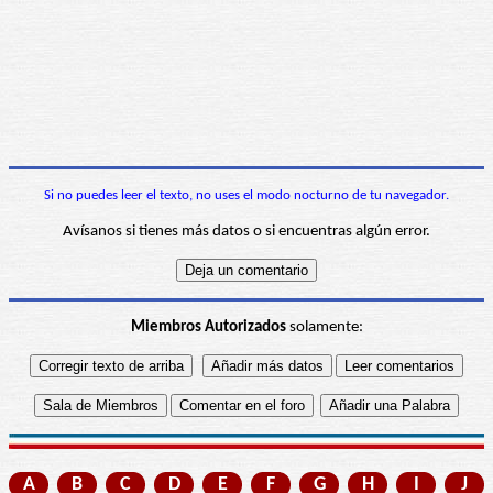
Si no puedes leer el texto, no uses el modo nocturno de tu navegador.
Avísanos si tienes más datos o si encuentras algún error.
Miembros Autorizados
solamente:
A
B
C
D
E
F
G
H
I
J