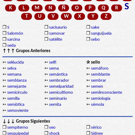
S
K
L
M
N
Ñ
O
P
Q
R
T
U
V
W
X
Y
Z
❒
S
❒
sacisaurio
❒
sake
❒
Salomón
❒
samovar
❒
sanguijuela
❒
sarcina
❒
satélite
❒
sebo
❒
seda
↑↑↑ Grupos Anteriores
➳
seléucida
➳
selfi
✰ sello
➳
selva
➳
sema
➳
semáforo
➳
semana
➳
semántica
➳
semblante
➳
semblanza
➳
sembrador
➳
sembrar
➳
semejante
➳
semelparidad
➳
semen
➳
semicírculo
➳
semicultismo
➳
semiinconsciente
➳
semilla
➳
seminario
➳
semiología
➳
semiótica
➳
semita
➳
sémola
➳
semoviente
↓↓↓ Grupos Siguientes
❒
sempiterno
❒
seo
❒
sérico
❒
sesquipedal
❒
shock
❒
Sídney