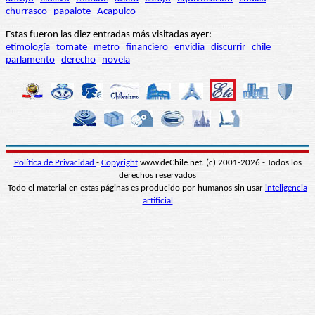
churrasco
papalote
Acapulco
Estas fueron las diez entradas más visitadas ayer:
etimología
tomate
metro
financiero
envidia
discurrir
chile
parlamento
derecho
novela
Política de Privacidad
-
Copyright
www.deChile.net. (c) 2001-2026 - Todos los
derechos reservados
Todo el material en estas páginas es producido por humanos sin usar
inteligencia
artificial