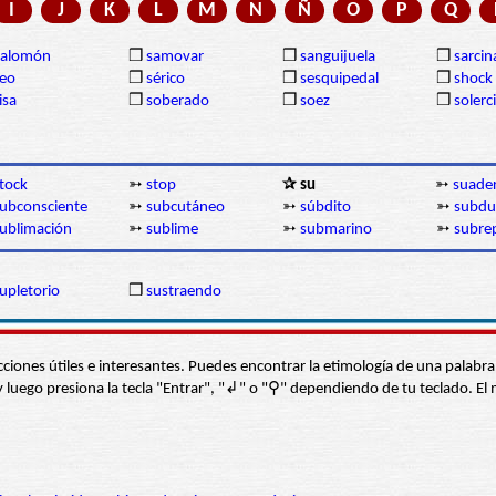
I
J
K
L
M
N
Ñ
O
P
Q
Salomón
❒
samovar
❒
sanguijuela
❒
sarcin
eo
❒
sérico
❒
sesquipedal
❒
shock
isa
❒
soberado
❒
soez
❒
solerc
tock
➳
stop
✰ su
➳
suade
ubconsciente
➳
subcutáneo
➳
súbdito
➳
subdu
ublimación
➳
sublime
➳
submarino
➳
subre
upletorio
❒
sustraendo
s secciones útiles e interesantes. Puedes encontrar la etimología de una pal
í” y luego presiona la tecla "Entrar", "↲" o "⚲" dependiendo de tu teclado.