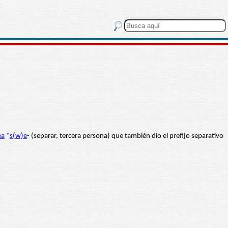
ea
*
s(w)e
- (separar, tercera persona) que también dio el prefijo separativo