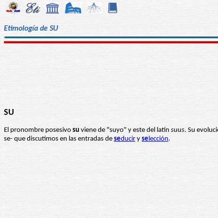
Etimología de SU
SU
El pronombre posesivo
su
viene de "suyo" y este del latín
suus
. Su evoluc
se- que discutimos en las entradas de
se
ducir
y
se
lección
.