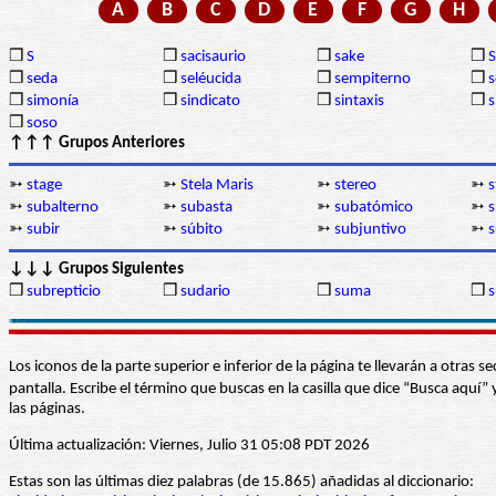
A
B
C
D
E
F
G
H
❒
S
❒
sacisaurio
❒
sake
❒
❒
seda
❒
seléucida
❒
sempiterno
❒
s
❒
simonía
❒
sindicato
❒
sintaxis
❒
s
❒
soso
↑↑↑ Grupos Anteriores
➳
stage
➳
Stela Maris
➳
stereo
➳
s
➳
subalterno
➳
subasta
➳
subatómico
➳
s
➳
subir
➳
súbito
➳
subjuntivo
➳
s
↓↓↓ Grupos Siguientes
❒
subrepticio
❒
sudario
❒
suma
❒
s
Los iconos de la parte superior e inferior de la página te llevarán a otra
pantalla. Escribe el término que buscas en la casilla que dice “Busca aqu
las páginas.
Última actualización: Viernes, Julio 31 05:08 PDT 2026
Estas son las últimas diez palabras (de 15.865) añadidas al diccionario: