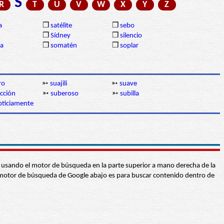
S
R
T
U
V
W
X
Y
Z
a
❒
satélite
❒
sebo
❒
Sídney
❒
silencio
ia
❒
somatén
❒
soplar
ro
➳
suajili
➳
suave
cción
➳
suberoso
➳
subilla
pticiamente
abra usando el motor de búsqueda en la parte superior a mano derecha de la
 El motor de búsqueda de Google abajo es para buscar contenido dentro de