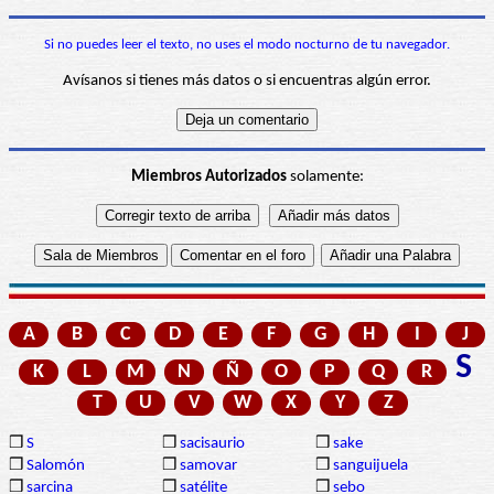
Si no puedes leer el texto, no uses el modo nocturno de tu navegador.
Avísanos si tienes más datos o si encuentras algún error.
Miembros Autorizados
solamente:
A
B
C
D
E
F
G
H
I
J
S
K
L
M
N
Ñ
O
P
Q
R
T
U
V
W
X
Y
Z
❒
S
❒
sacisaurio
❒
sake
❒
Salomón
❒
samovar
❒
sanguijuela
❒
sarcina
❒
satélite
❒
sebo