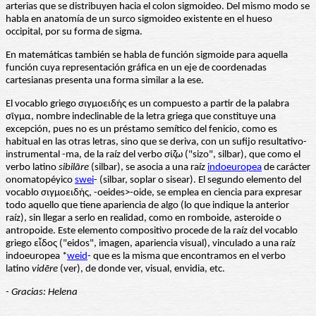
arterias que se distribuyen hacia el colon sigmoideo. Del mismo modo se
habla en anatomía de un surco sigmoideo existente en el hueso
occipital, por su forma de sigma.
En matemáticas también se habla de función sigmoide para aquella
función cuya representación gráfica en un eje de coordenadas
cartesianas presenta una forma similar a la ese.
El vocablo griego σιγμοειδής es un compuesto a partir de la palabra
σῖγμα, nombre indeclinable de la letra griega que constituye una
excepción, pues no es un préstamo semítico del fenicio, como es
habitual en las otras letras, sino que se deriva, con un sufijo resultativo-
instrumental -ma, de la raíz del verbo σίζω ("sizo", silbar), que como el
verbo latino
sibilāre
(silbar), se asocia a una raíz
indoeuropea
de carácter
onomatopéyico
swei
- (silbar, soplar o sisear). El segundo elemento del
vocablo σιγμοειδής, -oeides>-oide, se emplea en ciencia para expresar
todo aquello que tiene apariencia de algo (lo que indique la anterior
raíz), sin llegar a serlo en realidad, como en romboide, asteroide o
antropoide. Este elemento compositivo procede de la raíz del vocablo
griego εἶδος ("eidos", imagen, apariencia visual), vinculado a una raíz
indoeuropea *
weid
- que es la misma que encontramos en el verbo
latino
vidēre
(ver), de donde ver, visual, envidia, etc.
- Gracias: Helena