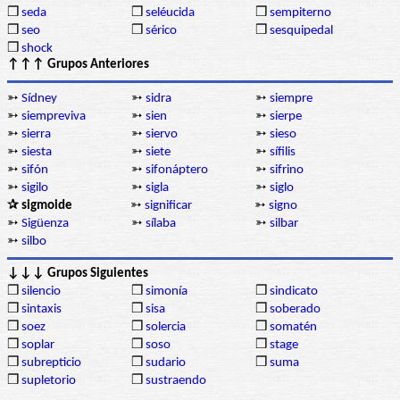
❒
seda
❒
seléucida
❒
sempiterno
❒
seo
❒
sérico
❒
sesquipedal
❒
shock
↑↑↑ Grupos Anteriores
➳
Sídney
➳
sidra
➳
siempre
➳
siempreviva
➳
sien
➳
sierpe
➳
sierra
➳
siervo
➳
sieso
➳
siesta
➳
siete
➳
sífilis
➳
sifón
➳
sifonáptero
➳
sifrino
➳
sigilo
➳
sigla
➳
siglo
✰ sigmoide
➳
significar
➳
signo
➳
Sigüenza
➳
sílaba
➳
silbar
➳
silbo
↓↓↓ Grupos Siguientes
❒
silencio
❒
simonía
❒
sindicato
❒
sintaxis
❒
sisa
❒
soberado
❒
soez
❒
solercia
❒
somatén
❒
soplar
❒
soso
❒
stage
❒
subrepticio
❒
sudario
❒
suma
❒
supletorio
❒
sustraendo