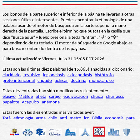
Los iconos de la parte superior e inferior de la página te llevarán a otras
secciones útiles e interesantes. Puedes encontrar la etimología de una
palabra usando el motor de búsqueda en la parte superior a mano
derecha de la pantalla. Escribe el término que buscas en la casilla que
dice “Busca aquí” y luego presiona la tecla "Entrar", "↲" o "⚲"
dependiendo de tu teclado. El motor de búsqueda de Google abajo es
para buscar contenido dentro de las páginas.
Última actualización: Viernes, Julio 31 05:08 PDT 2026
Estas son las últimas diez palabras (de 15.865) añadidas al diccionario:
elucidario
revulsivo
legionelosis
ciclosporiasis
histótrofo
preterintencional
críptido
achicar
doctrina
monocárpico
Estas diez entradas han sido modificadas recientemente:
elusivo
Matilde
atleta
carajo
equivocación
chuico
churrasco
papalote
Acapulco
anémona
Estas fueron las diez entradas más visitadas ayer:
Torá
etimología
arma
chile
anti
metro
ico
Biblia
economía
para