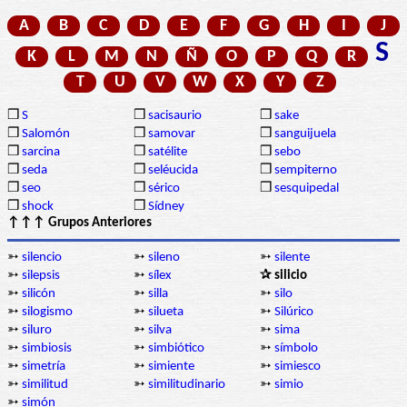
A
B
C
D
E
F
G
H
I
J
S
K
L
M
N
Ñ
O
P
Q
R
T
U
V
W
X
Y
Z
❒
S
❒
sacisaurio
❒
sake
❒
Salomón
❒
samovar
❒
sanguijuela
❒
sarcina
❒
satélite
❒
sebo
❒
seda
❒
seléucida
❒
sempiterno
❒
seo
❒
sérico
❒
sesquipedal
❒
shock
❒
Sídney
↑↑↑ Grupos Anteriores
➳
silencio
➳
sileno
➳
silente
➳
silepsis
➳
sílex
✰ silicio
➳
silicón
➳
silla
➳
silo
➳
silogismo
➳
silueta
➳
Silúrico
➳
siluro
➳
silva
➳
sima
➳
simbiosis
➳
simbiótico
➳
símbolo
➳
simetría
➳
simiente
➳
simiesco
➳
similitud
➳
similitudinario
➳
simio
➳
simón