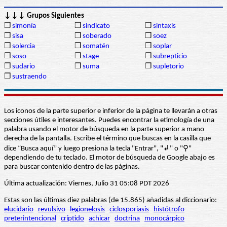
↓↓↓ Grupos Siguientes
❒
simonía
❒
sindicato
❒
sintaxis
❒
sisa
❒
soberado
❒
soez
❒
solercia
❒
somatén
❒
soplar
❒
soso
❒
stage
❒
subrepticio
❒
sudario
❒
suma
❒
supletorio
❒
sustraendo
Los iconos de la parte superior e inferior de la página te llevarán a otras
secciones útiles e interesantes. Puedes encontrar la etimología de una
palabra usando el motor de búsqueda en la parte superior a mano
derecha de la pantalla. Escribe el término que buscas en la casilla que
dice “Busca aquí” y luego presiona la tecla "Entrar", "↲" o "⚲"
dependiendo de tu teclado. El motor de búsqueda de Google abajo es
para buscar contenido dentro de las páginas.
Última actualización: Viernes, Julio 31 05:08 PDT 2026
Estas son las últimas diez palabras (de 15.865) añadidas al diccionario:
elucidario
revulsivo
legionelosis
ciclosporiasis
histótrofo
preterintencional
críptido
achicar
doctrina
monocárpico