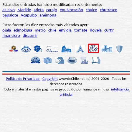
Estas diez entradas han sido modificadas recientemente:
elusivo
Matilde
atleta
carajo
equivocación
chuico
churrasco
papalote
Acapulco
anémona
Estas fueron las diez entradas más visitadas ayer:
ojalá
etimología
metro
chile
envidia
tomate
novela
curtir
financiero
discurrir
Política de Privacidad
-
Copyright
www.deChile.net. (c) 2001-2026 - Todos los
derechos reservados
Todo el material en estas páginas es producido por humanos sin usar
inteligencia
artificial