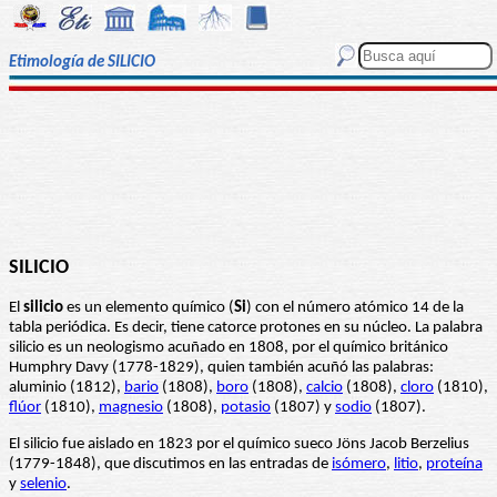
Etimología de SILICIO
SILICIO
El
silicio
es un elemento químico (
Si
) con el número atómico 14 de la
tabla periódica. Es decir, tiene catorce protones en su núcleo. La palabra
silicio es un neologismo acuñado en 1808, por el químico británico
Humphry Davy (1778-1829), quien también acuñó las palabras:
aluminio (1812),
bario
(1808),
boro
(1808),
calcio
(1808),
cloro
(1810),
flúor
(1810),
magnesio
(1808),
potasio
(1807) y
sodio
(1807).
El silicio fue aislado en 1823 por el químico sueco Jöns Jacob Berzelius
(1779-1848), que discutimos en las entradas de
isómero
,
litio
,
proteína
y
selenio
.