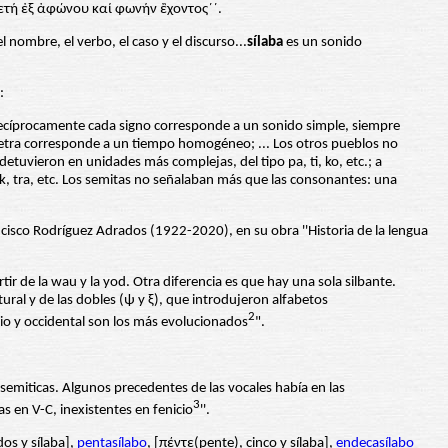
τή ἐξ ἀφώνου καί φωνήν ἒχοντος´´.
 el nombre, el verbo, el caso y el discurso...
sílaba
es un sonido
:
y recíprocamente cada signo corresponde a un sonido simple, siempre
 letra corresponde a un tiempo homogéneo; ... Los otros pueblos no
etuvieron en unidades más complejas, del tipo pa, ti, ko, etc.; a
, tra, etc. Los semitas no señalaban más que las consonantes: una
ncisco Rodríguez Adrados (1922-2020), en su obra ''Historia de la lengua
tir de la wau y la yod. Otra diferencia es que hay una sola silbante.
tural y de las dobles (ψ y ξ), que introdujeron alfabetos
2
nio y occidental son los más evolucionados
".
s semiticas. Algunos precedentes de las vocales había en las
3
as en V-C, inexistentes en fenicio
''.
dos y sílaba],
pentasílabo
, [πέντε(pente), cinco y sílaba],
endecasílabo