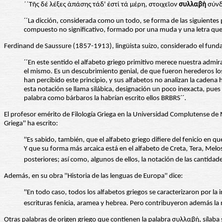
´´Τῆς δέ λέξες ἁπάσης τάδ' ἐστί τά μέρη, στοιχεῖον
συλλαβή
σύνδ
´´La dicción, considerada como un todo, se forma de las siguientes p
compuesto no significativo, formado por una muda y una letra que 
Ferdinand de Saussure (1857-1913), lingüista suizo, considerado el fundado
´´En este sentido el alfabeto griego primitivo merece nuestra admi
el mismo. Es un descubrimiento genial, de que fueron herederos los
han percibido este principio, y sus alfabetos no analizan la cadena
esta notación se llama silábica, designación un poco inexacta, pue
palabra como bárbaros la habrían escrito ellos BRBRS´´.
El profesor emérito de Filología Griega en la Universidad Complutense de 
Griega'' ha escrito:
''Es sabido, también, que el alfabeto griego difiere del fenicio en q
Y que su forma más arcaica está en el alfabeto de Creta, Tera, Melos 
posteriores; así como, algunos de ellos, la notación de las cantidad
Además, en su obra ''Historia de las lenguas de Europa'' dice:
''En todo caso, todos los alfabetos griegos se caracterizaron por la 
escrituras fenicia, aramea y hebrea. Pero contribuyeron además la no
Otras palabras de origen griego que contienen la palabra συλλαβή, sílaba