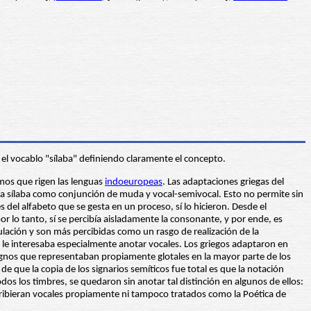
 el vocablo "sílaba" definiendo claramente el concepto.
smos que rigen las lenguas
indoeuropeas
. Las adaptaciones griegas del
n la sílaba como conjunción de muda y vocal-semivocal. Esto no permite sin
el alfabeto que se gesta en un proceso, sí lo hicieron. Desde el
or lo tanto, sí se percibía aisladamente la consonante, y por ende, es
culación y son más percibidas como un rasgo de realización de la
 le interesaba especialmente anotar vocales. Los griegos adaptaron en
 signos que representaban propiamente glotales en la mayor parte de los
de que la copia de los signarios semíticos fue total es que la notación
dos los timbres, se quedaron sin anotar tal distinción en algunos de ellos:
escribieran vocales propiamente ni tampoco tratados como la Poética de