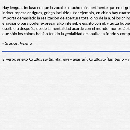
Hay lenguas incluso en que la vocal es mucho más pertinente que en el gri
indoeuropeas antiguas, griego incluido). Por ejemplo, en chino hay cuatro 
importa demasiado la realización de apertura total o no de la a. Si los c
el signario para poder expresar algo inteligible escrito con él, y quizá hu
escribiera después, desde la mentalidad acorde con el mundo monosilábico 
que sólo los chinos habían tenido la genialidad de analizar a fondo y co
- Gracias: Helena
El verbo griego λαμβάνειν (
lambanein
= agarrar), λαμβάνω (
lambano
= y