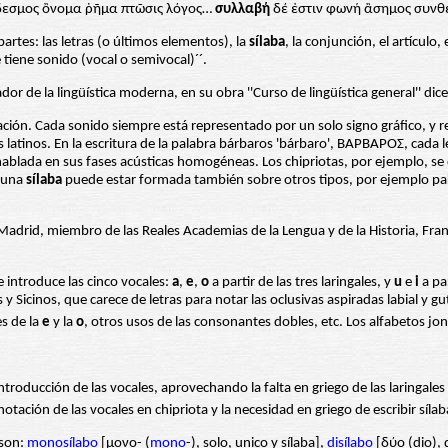
εσμος ὂνομα ῥῆμα πτῶσις λόγος…
συλλαβή
δέ ἐστιν φωνή ἂσημος συνθε
artes: las letras (o últimos elementos), la
sílaba
, la conjunción, el artículo,
tiene sonido (vocal o semivocal)´´.
r de la lingüística moderna, en su obra ''Curso de lingüística general'' dice
ración. Cada sonido siempre está representado por un solo signo gráfico, 
 latinos. En la escritura de la palabra bárbaros 'bárbaro', BAPBAPOΣ, cada
 hablada en sus fases acústicas homogéneas. Los chipriotas, por ejemplo, se d
s una
sílaba
puede estar formada también sobre otros tipos, por ejemplo pak
Madrid, miembro de las Reales Academias de la Lengua y de la Historia, Fra
ue introduce las cinco vocales:
a
,
e
,
o
a partir de las tres laringales, y
u
e
i
a par
y Sicinos, que carece de letras para notar las oclusivas aspiradas labial y gu
es de la
e
y la
o
, otros usos de las consonantes dobles, etc. Los alfabetos jo
introducción de las vocales, aprovechando la falta en griego de las laringale
tación de las vocales en chipriota y la necesidad en griego de escribir sílab
 son:
monosílabo
[μονο- (
mono
-), solo, unico y sílaba],
disílabo
[δύο (dio), 