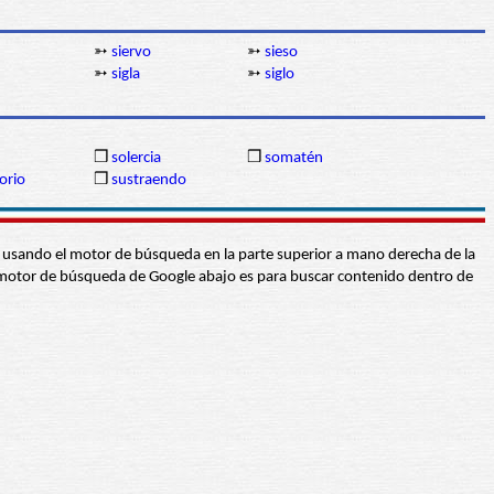
➳
siervo
➳
sieso
➳
sigla
➳
siglo
❒
solercia
❒
somatén
orio
❒
sustraendo
abra usando el motor de búsqueda en la parte superior a mano derecha de la
 El motor de búsqueda de Google abajo es para buscar contenido dentro de