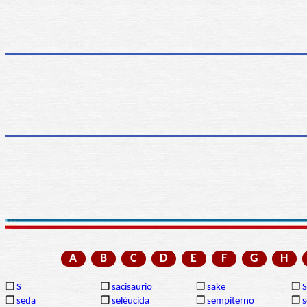
A
B
C
D
E
F
G
H
❒
S
❒
sacisaurio
❒
sake
❒
❒
seda
❒
seléucida
❒
sempiterno
❒
s