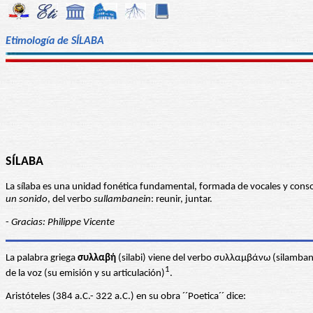
Etimología de SÍLABA
SÍLABA
La sílaba es una unidad fonética fundamental, formada de vocales y conson
un sonido
, del verbo
sullambanein
: reunir, juntar.
-
Gracias: Philippe Vicente
La palabra griega
συλλαβή
(silabi) viene del verbo συλλαμβάνω (silamban
1
de la voz (su emisión y su articulación)
.
Aristóteles (384 a.C.- 322 a.C.) en su obra ´´Poetica´´ dice: