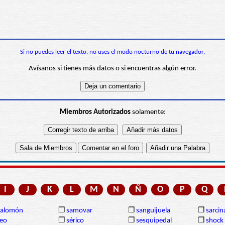
Si no puedes leer el texto, no uses el modo nocturno de tu navegador.
Avísanos si tienes más datos o si encuentras algún error.
Miembros Autorizados
solamente:
I
J
K
L
M
N
Ñ
O
P
Q
Salomón
❒
samovar
❒
sanguijuela
❒
sarcin
eo
❒
sérico
❒
sesquipedal
❒
shock