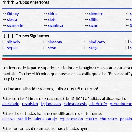
↑↑↑ Grupos Anteriores
➳
Sídney
➳
sidra
➳
siempre
➳
s
➳
siesta
➳
siete
➳
sífilis
➳
s
➳
sigmoide
➳
significar
➳
signo
➳
S
↓↓↓ Grupos Siguientes
❒
silencio
❒
simonía
❒
sindicato
❒
s
❒
soplar
❒
soso
❒
stage
❒
s
Los iconos de la parte superior e inferior de la página te llevarán a otra
pantalla. Escribe el término que buscas en la casilla que dice “Busca aqu
las páginas.
Última actualización: Viernes, Julio 31 05:08 PDT 2026
Estas son las últimas diez palabras (de 15.865) añadidas al diccionario:
elucidario
revulsivo
legionelosis
ciclosporiasis
histótrofo
preterintenc
Estas diez entradas han sido modificadas recientemente:
elusivo
Matilde
atleta
carajo
equivocación
chuico
churrasco
papalo
Estas fueron las diez entradas más visitadas ayer: