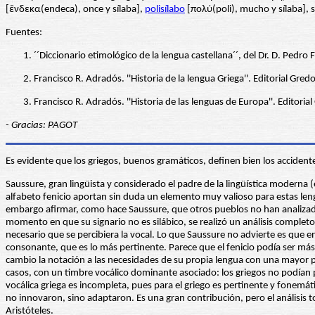
[ἓνδεκα(endeca), once y sílaba],
polisílabo
[πολύ(poli), mucho y sílaba], si
Fuentes:
´´Diccionario etimológico de la lengua castellana´´, del Dr. D. Pedr
Francisco R. Adradós. ''Historia de la lengua Griega''. Editorial Gred
Francisco R. Adradós. ''Historia de las lenguas de Europa''. Editoria
- Gracias: PAGOT
Es evidente que los griegos, buenos gramáticos, definen bien los accident
Saussure, gran lingüista y considerado el padre de la lingüística moderna 
alfabeto fenicio aportan sin duda un elemento muy valioso para estas lengu
embargo afirmar, como hace Saussure, que otros pueblos no han analizado 
momento en que su signario no es silábico, se realizó un análisis completo
necesario que se percibiera la vocal. Lo que Saussure no advierte es que e
consonante, que es lo más pertinente. Parece que el fenicio podía ser má
cambio la notación a las necesidades de su propia lengua con una mayor pe
casos, con un timbre vocálico dominante asociado: los griegos no podían per
vocálica griega es incompleta, pues para el griego es pertinente y fonemát
no innovaron, sino adaptaron. Es una gran contribución, pero el análisis t
Aristóteles.