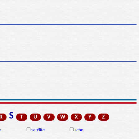
S
R
T
U
V
W
X
Y
Z
a
❒
satélite
❒
sebo