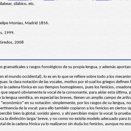
labear, silábico, etc.
o Felipe Monlau, Madrid 1856.
os, 1999.
l Gredos, 2008
es gramaticales y rasgos fonológicos de su propia lengua, y además aportan
(en el mundo occidental), lo es en lo que se refiere sobre todo a los mecani
as: la clara notación de las vocales, motivo por el cual los griegos define
la cadena fónica en sus tiempos homogéneos, pues los fenicios, creadores d
 que separó obviamente la vocal de la consonante, para aislar esta última, p
n la lengua semítica, en especial las breves, tienen un amplio campo de arti
s "económico" en su notación: simplemente, por los rasgos de su lengua, no
rtinencia de la vocal: para ello también copiaron a los fenicios en ciertos
cibir bien la glotal, sonido ajeno, y ahí percibían mejor la vocal: la prueba 
ica la distinción larga/ breve, y no como no existía modelo adecuado para to
otal de la cadena fónica ya lo realizaron sin duda los fenicios, aunque no 