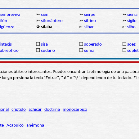
iempreviva
➳
sien
➳
sierpe
➳
sierra
ifón
➳
sifonáptero
➳
sifrino
➳
sigilo
igüenza
✰ sílaba
➳
silbar
➳
silbo
intaxis
❒
sisa
❒
soberado
❒
soez
ubrepticio
❒
sudario
❒
suma
❒
suplet
s secciones útiles e interesantes. Puedes encontrar la etimología de una pal
í” y luego presiona la tecla "Entrar", "↲" o "⚲" dependiendo de tu teclado.
ional
críptido
achicar
doctrina
monocárpico
te
Acapulco
anémona