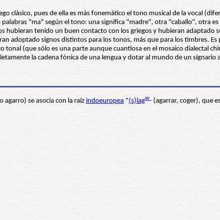
ego clásico, pues de ella es más fonemático el tono musical de la vocal (dif
palabras "ma" según el tono: una significa "madre", otra "caballo", otra es 
hinos hubieran tenido un buen contacto con los griegos y hubieran adaptado 
bieran adoptado signos distintos para los tonos, más que para los timbres. Es
tonal (que sólo es una parte aunque cuantiosa en el mosaico dialectal chino
mpletamente la cadena fónica de una lengua y dotar al mundo de un signario
w
o agarro) se asocia con la raíz
indoeuropea
*
(s)lag
- (agarrar, coger), que 