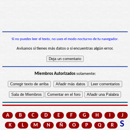
Si no puedes leer el texto, no uses el modo nocturno de tu navegador.
Avísanos si tienes más datos o si encuentras algún error.
Miembros Autorizados
solamente:
A
B
C
D
E
F
G
H
I
J
S
K
L
M
N
Ñ
O
P
Q
R