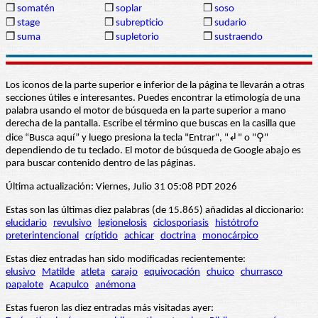
❒
somatén
❒
soplar
❒
soso
❒
stage
❒
subrepticio
❒
sudario
❒
suma
❒
supletorio
❒
sustraendo
Los iconos de la parte superior e inferior de la página te llevarán a otras
secciones útiles e interesantes. Puedes encontrar la etimología de una
palabra usando el motor de búsqueda en la parte superior a mano
derecha de la pantalla. Escribe el término que buscas en la casilla que
dice “Busca aquí” y luego presiona la tecla "Entrar", "↲" o "⚲"
dependiendo de tu teclado. El motor de búsqueda de Google abajo es
para buscar contenido dentro de las páginas.
Última actualización: Viernes, Julio 31 05:08 PDT 2026
Estas son las últimas diez palabras (de 15.865) añadidas al diccionario:
elucidario
revulsivo
legionelosis
ciclosporiasis
histótrofo
preterintencional
críptido
achicar
doctrina
monocárpico
Estas diez entradas han sido modificadas recientemente:
elusivo
Matilde
atleta
carajo
equivocación
chuico
churrasco
papalote
Acapulco
anémona
Estas fueron las diez entradas más visitadas ayer: