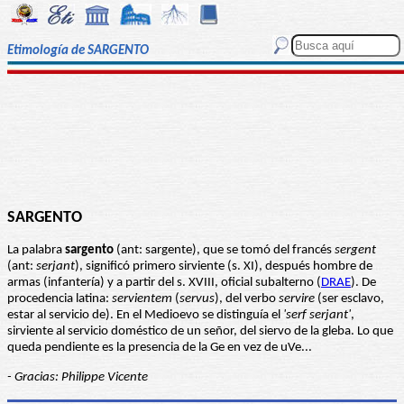
Etimología de SARGENTO
SARGENTO
La palabra
sargento
(ant: sargente), que se tomó del francés
sergent
(ant:
serjant
), significó primero sirviente (s. XI), después hombre de
armas (infantería) y a partir del s. XVIII, oficial subalterno (
DRAE
). De
procedencia latina:
servientem
(
servus
), del verbo
servire
(ser esclavo,
estar al servicio de). En el Medioevo se distinguía el
'serf serjant'
,
sirviente al servicio doméstico de un señor, del siervo de la gleba. Lo que
queda pendiente es la presencia de la Ge en vez de uVe...
- Gracias: Philippe Vicente