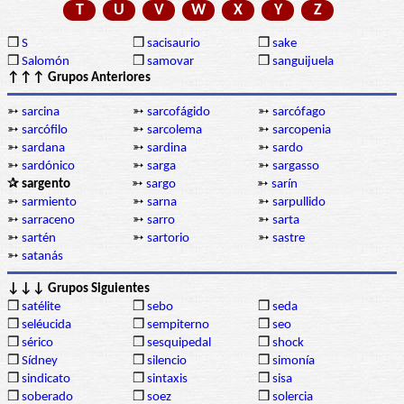
T
U
V
W
X
Y
Z
❒
S
❒
sacisaurio
❒
sake
❒
Salomón
❒
samovar
❒
sanguijuela
↑↑↑ Grupos Anteriores
➳
sarcina
➳
sarcofágido
➳
sarcófago
➳
sarcófilo
➳
sarcolema
➳
sarcopenia
➳
sardana
➳
sardina
➳
sardo
➳
sardónico
➳
sarga
➳
sargasso
✰ sargento
➳
sargo
➳
sarín
➳
sarmiento
➳
sarna
➳
sarpullido
➳
sarraceno
➳
sarro
➳
sarta
➳
sartén
➳
sartorio
➳
sastre
➳
satanás
↓↓↓ Grupos Siguientes
❒
satélite
❒
sebo
❒
seda
❒
seléucida
❒
sempiterno
❒
seo
❒
sérico
❒
sesquipedal
❒
shock
❒
Sídney
❒
silencio
❒
simonía
❒
sindicato
❒
sintaxis
❒
sisa
❒
soberado
❒
soez
❒
solercia