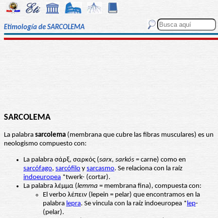
Etimología de SARCOLEMA
SARCOLEMA
La palabra
sarcolema
(membrana que cubre las fibras musculares) es un
neologismo compuesto con:
La palabra σάρξ, σαρκός (
sarx, sarkós
= carne) como en
sarcófago
,
sarcófilo
y
sarcasmo
. Se relaciona con la raíz
indoeuropea
*twerk- (cortar).
La palabra λέμμα (
lemma
= membrana fina), compuesta con:
El verbo λέπειν (lepein = pelar) que encontramos en la
palabra
lepra
. Se vincula con la raíz indoeuropea *
lep
-
(pelar).