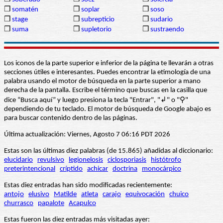
❒
somatén
❒
soplar
❒
soso
❒
stage
❒
subrepticio
❒
sudario
❒
suma
❒
supletorio
❒
sustraendo
Los iconos de la parte superior e inferior de la página te llevarán a otras
secciones útiles e interesantes. Puedes encontrar la etimología de una
palabra usando el motor de búsqueda en la parte superior a mano
derecha de la pantalla. Escribe el término que buscas en la casilla que
dice “Busca aquí” y luego presiona la tecla "Entrar", "↲" o "⚲"
dependiendo de tu teclado. El motor de búsqueda de Google abajo es
para buscar contenido dentro de las páginas.
Última actualización: Viernes, Agosto 7 06:16 PDT 2026
Estas son las últimas diez palabras (de 15.865) añadidas al diccionario:
elucidario
revulsivo
legionelosis
ciclosporiasis
histótrofo
preterintencional
críptido
achicar
doctrina
monocárpico
Estas diez entradas han sido modificadas recientemente:
antojo
elusivo
Matilde
atleta
carajo
equivocación
chuico
churrasco
papalote
Acapulco
Estas fueron las diez entradas más visitadas ayer: