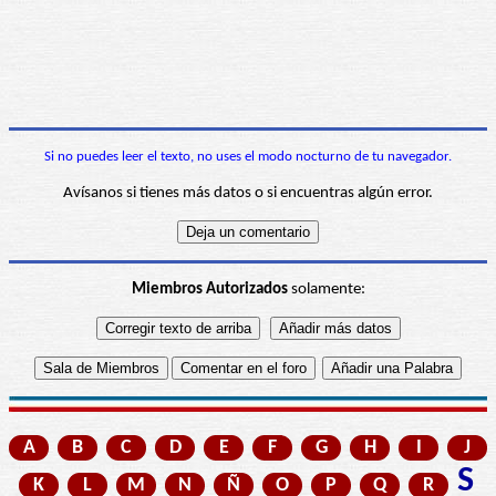
Si no puedes leer el texto, no uses el modo nocturno de tu navegador.
Avísanos si tienes más datos o si encuentras algún error.
Miembros Autorizados
solamente:
A
B
C
D
E
F
G
H
I
J
S
K
L
M
N
Ñ
O
P
Q
R