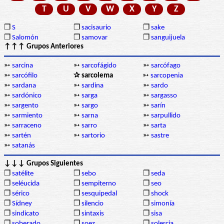
T
U
V
W
X
Y
Z
❒
S
❒
sacisaurio
❒
sake
❒
Salomón
❒
samovar
❒
sanguijuela
↑↑↑ Grupos Anteriores
➳
sarcina
➳
sarcofágido
➳
sarcófago
➳
sarcófilo
✰ sarcolema
➳
sarcopenia
➳
sardana
➳
sardina
➳
sardo
➳
sardónico
➳
sarga
➳
sargasso
➳
sargento
➳
sargo
➳
sarín
➳
sarmiento
➳
sarna
➳
sarpullido
➳
sarraceno
➳
sarro
➳
sarta
➳
sartén
➳
sartorio
➳
sastre
➳
satanás
↓↓↓ Grupos Siguientes
❒
satélite
❒
sebo
❒
seda
❒
seléucida
❒
sempiterno
❒
seo
❒
sérico
❒
sesquipedal
❒
shock
❒
Sídney
❒
silencio
❒
simonía
❒
sindicato
❒
sintaxis
❒
sisa
❒
soberado
❒
soez
❒
solercia