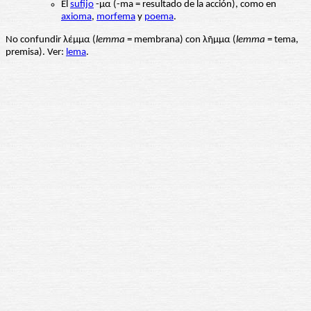
El
sufijo
-μα (-ma = resultado de la acción), como en
axioma
,
morfema
y
poema
.
No confundir λέμμα (
lemma
= membrana) con λῆμμα (
lemma
= tema,
premisa). Ver:
lema
.