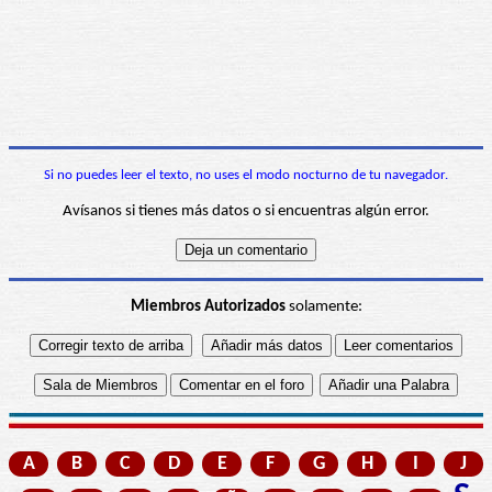
Si no puedes leer el texto, no uses el modo nocturno de tu navegador.
Avísanos si tienes más datos o si encuentras algún error.
Miembros Autorizados
solamente:
A
B
C
D
E
F
G
H
I
J