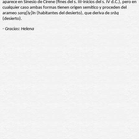
aparece en Sinesio de Cirene (fines del s. III-inicios del s. IV d.C.), pero en
cualquier caso ambas formas tienen origen semítico y proceden del
arameo
sarq[iy]īn
(habitantes del desierto), que deriva de
srāq
(desierto).
- Gracias: Helena