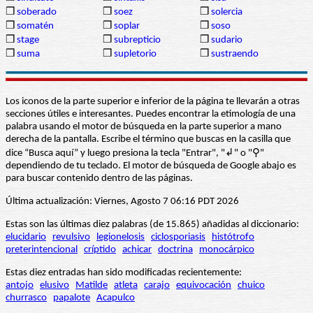
❒
soberado
❒
soez
❒
solercia
❒
somatén
❒
soplar
❒
soso
❒
stage
❒
subrepticio
❒
sudario
❒
suma
❒
supletorio
❒
sustraendo
Los iconos de la parte superior e inferior de la página te llevarán a otras
secciones útiles e interesantes. Puedes encontrar la etimología de una
palabra usando el motor de búsqueda en la parte superior a mano
derecha de la pantalla. Escribe el término que buscas en la casilla que
dice “Busca aquí” y luego presiona la tecla "Entrar", "↲" o "⚲"
dependiendo de tu teclado. El motor de búsqueda de Google abajo es
para buscar contenido dentro de las páginas.
Última actualización: Viernes, Agosto 7 06:16 PDT 2026
Estas son las últimas diez palabras (de 15.865) añadidas al diccionario:
elucidario
revulsivo
legionelosis
ciclosporiasis
histótrofo
preterintencional
críptido
achicar
doctrina
monocárpico
Estas diez entradas han sido modificadas recientemente:
antojo
elusivo
Matilde
atleta
carajo
equivocación
chuico
churrasco
papalote
Acapulco