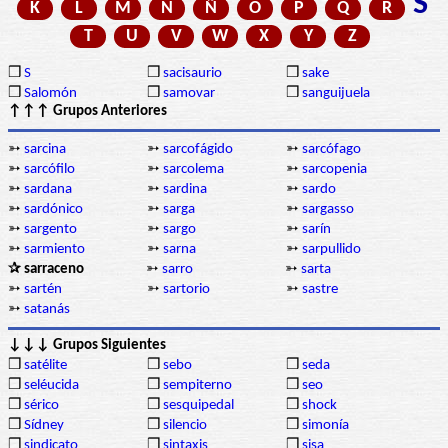
S
K
L
M
N
Ñ
O
P
Q
R
T
U
V
W
X
Y
Z
❒
S
❒
sacisaurio
❒
sake
❒
Salomón
❒
samovar
❒
sanguijuela
↑↑↑ Grupos Anteriores
➳
sarcina
➳
sarcofágido
➳
sarcófago
➳
sarcófilo
➳
sarcolema
➳
sarcopenia
➳
sardana
➳
sardina
➳
sardo
➳
sardónico
➳
sarga
➳
sargasso
➳
sargento
➳
sargo
➳
sarín
➳
sarmiento
➳
sarna
➳
sarpullido
✰ sarraceno
➳
sarro
➳
sarta
➳
sartén
➳
sartorio
➳
sastre
➳
satanás
↓↓↓ Grupos Siguientes
❒
satélite
❒
sebo
❒
seda
❒
seléucida
❒
sempiterno
❒
seo
❒
sérico
❒
sesquipedal
❒
shock
❒
Sídney
❒
silencio
❒
simonía
❒
sindicato
❒
sintaxis
❒
sisa