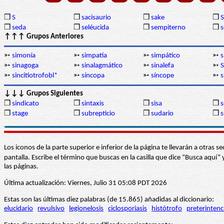
❒
S
❒
sacisaurio
❒
sake
❒
❒
seda
❒
seléucida
❒
sempiterno
❒
s
↑↑↑ Grupos Anteriores
➳
simonía
➳
simpatía
➳
simpático
➳
s
➳
sinagoga
➳
sinalagmático
➳
sinalefa
➳
S
➳
sincitiotrofobl*
➳
síncopa
➳
síncope
➳
s
↓↓↓ Grupos Siguientes
❒
sindicato
❒
sintaxis
❒
sisa
❒
❒
stage
❒
subrepticio
❒
sudario
❒
Los iconos de la parte superior e inferior de la página te llevarán a otra
pantalla. Escribe el término que buscas en la casilla que dice “Busca aqu
las páginas.
Última actualización: Viernes, Julio 31 05:08 PDT 2026
Estas son las últimas diez palabras (de 15.865) añadidas al diccionario:
elucidario
revulsivo
legionelosis
ciclosporiasis
histótrofo
preterintenc