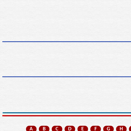
A
B
C
D
E
F
G
H