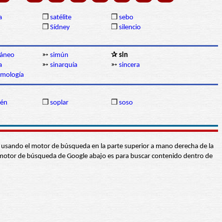
a
❒
satélite
❒
sebo
❒
Sídney
❒
silencio
táneo
➳
simún
✰ sin
a
➳
sinarquía
➳
sincera
smología
én
❒
soplar
❒
soso
abra usando el motor de búsqueda en la parte superior a mano derecha de la
 El motor de búsqueda de Google abajo es para buscar contenido dentro de