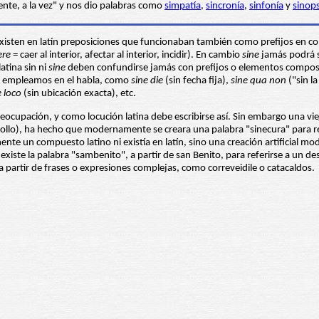
ente, a la vez" y nos dio palabras como
simpatía
,
sincronía
,
sinfonía
y
sinops
Existen en latín preposiciones que funcionaban también como prefijos en c
ere
= caer al interior, afectar al interior, incidir). En cambio
sine
jamás podrá s
atina sin ni
sine
deben confundirse jamás con prefijos o elementos compositiv
ún empleamos en el habla, como
sine die
(sin fecha fija),
sine qua non
("sin l
e loco
(sin ubicación exacta), etc.
preocupación, y como locución latina debe escribirse así. Sin embargo una vi
lo), ha hecho que modernamente se creara una palabra "sinecura" para refe
ente un compuesto latino ni existía en latín, sino una creación artificial m
iste la palabra "sambenito", a partir de san Benito, para referirse a un de
 a partir de frases o expresiones complejas, como correveidile o catacaldos.