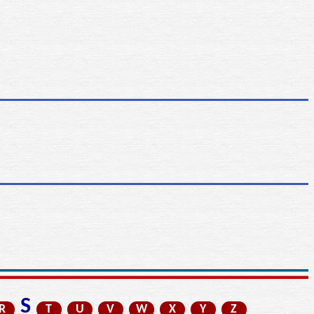
S
R
T
U
V
W
X
Y
Z