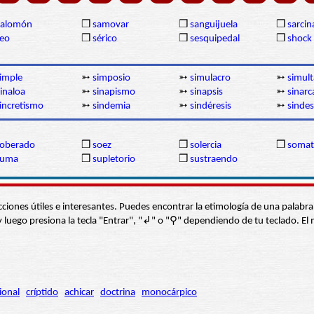
Salomón
❒
samovar
❒
sanguijuela
❒
sarcin
eo
❒
sérico
❒
sesquipedal
❒
shock
imple
➳
simposio
➳
simulacro
➳
simul
inaloa
➳
sinapismo
➳
sinapsis
➳
sinarc
incretismo
➳
sindemia
➳
sindéresis
➳
sinde
soberado
❒
soez
❒
solercia
❒
somat
suma
❒
supletorio
❒
sustraendo
s secciones útiles e interesantes. Puedes encontrar la etimología de una pal
í” y luego presiona la tecla "Entrar", "↲" o "⚲" dependiendo de tu teclado.
ional
críptido
achicar
doctrina
monocárpico