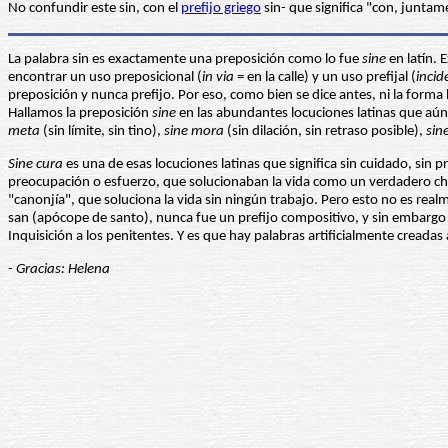
No confundir este sin, con el
prefijo griego
sin- que significa "con, juntam
La palabra sin es exactamente una preposición como lo fue
sine
en latín. 
encontrar un uso preposicional (
in via
= en la calle) y un uso prefijal (
incid
preposición y nunca prefijo. Por eso, como bien se dice antes, ni la forma l
Hallamos la preposición
sine
en las abundantes locuciones latinas que a
meta
(sin límite, sin tino),
sine mora
(sin dilación, sin retraso posible),
sin
Sine cura
es una de esas locuciones latinas que significa sin cuidado, sin 
preocupación o esfuerzo, que solucionaban la vida como un verdadero chol
"canonjía", que soluciona la vida sin ningún trabajo. Pero esto no es realm
san (apócope de santo), nunca fue un prefijo compositivo, y sin embargo ex
Inquisición a los penitentes. Y es que hay palabras artificialmente creadas
- Gracias: Helena