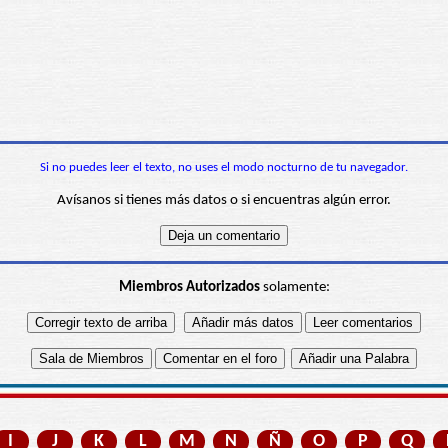
Si no puedes leer el texto, no uses el modo nocturno de tu navegador.
Avísanos si tienes más datos o si encuentras algún error.
Miembros Autorizados
solamente:
I
J
K
L
M
N
Ñ
O
P
Q