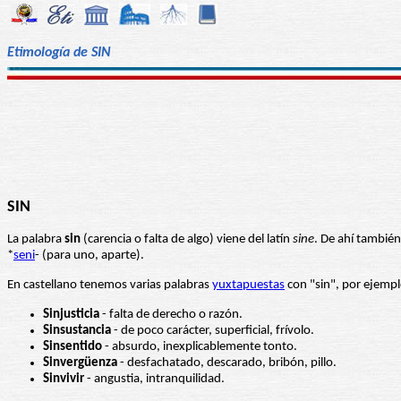
Etimología de SIN
SIN
La palabra
sin
(carencia o falta de algo) viene del latín
sine
. De ahí también
*
seni
- (para uno, aparte).
En castellano tenemos varias palabras
yuxtapuestas
con "sin", por ejempl
Sinjusticia
- falta de derecho o razón.
Sinsustancia
- de poco carácter, superficial, frívolo.
Sinsentido
- absurdo, inexplicablemente tonto.
Sinvergüenza
- desfachatado, descarado, bribón, pillo.
Sinvivir
- angustia, intranquilidad.