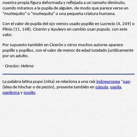
nuestra propia figura deformada y reflejada a un tamaño diminuto,
cuando miramos a la pupila de alguien, de modo que parece verse un
"muñequito" o "muñequita" o una pequeña criatura humana.
Con el valor de pupila del ojo vemos usado
pupilla
en Lucrecio (4, 249) o
Plinio (11, 148). Cicerón y Apuleyo en cambio usan
pupula,
con este
valor.
Por supuesto también en Cicerón y otros muchos autores aparece
pupilla
y
pupillus
, con el valor de menor de edad tutelado jurídicamente
por un adulto.
- Gracias: Helena
La palabra latina
pupa
(niña) se relaciona a una raíz
indoeuropea
*
pap
-
(idea de hinchar o de pezón), presente también en
pápula
,
papila
,
papiloma
y
pupilo
.