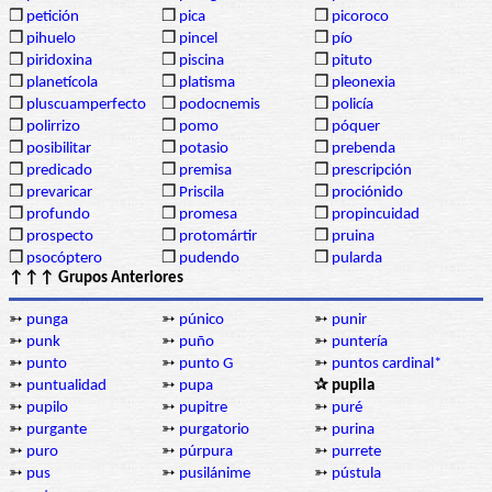
❒
petición
❒
pica
❒
picoroco
❒
pihuelo
❒
pincel
❒
pío
❒
piridoxina
❒
piscina
❒
pituto
❒
planetícola
❒
platisma
❒
pleonexia
❒
pluscuamperfecto
❒
podocnemis
❒
policía
❒
polirrizo
❒
pomo
❒
póquer
❒
posibilitar
❒
potasio
❒
prebenda
❒
predicado
❒
premisa
❒
prescripción
❒
prevaricar
❒
Priscila
❒
prociónido
❒
profundo
❒
promesa
❒
propincuidad
❒
prospecto
❒
protomártir
❒
pruina
❒
psocóptero
❒
pudendo
❒
pularda
↑↑↑ Grupos Anteriores
➳
punga
➳
púnico
➳
punir
➳
punk
➳
puño
➳
puntería
➳
punto
➳
punto G
➳
puntos cardinal*
➳
puntualidad
➳
pupa
✰ pupila
➳
pupilo
➳
pupitre
➳
puré
➳
purgante
➳
purgatorio
➳
purina
➳
puro
➳
púrpura
➳
purrete
➳
pus
➳
pusilánime
➳
pústula