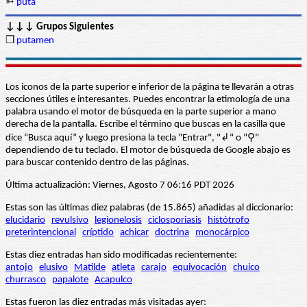
➳
puta
↓↓↓ Grupos Siguientes
❒
putamen
Los iconos de la parte superior e inferior de la página te llevarán a otras
secciones útiles e interesantes. Puedes encontrar la etimología de una
palabra usando el motor de búsqueda en la parte superior a mano
derecha de la pantalla. Escribe el término que buscas en la casilla que
dice “Busca aquí” y luego presiona la tecla "Entrar", "↲" o "⚲"
dependiendo de tu teclado. El motor de búsqueda de Google abajo es
para buscar contenido dentro de las páginas.
Última actualización: Viernes, Agosto 7 06:16 PDT 2026
Estas son las últimas diez palabras (de 15.865) añadidas al diccionario:
elucidario
revulsivo
legionelosis
ciclosporiasis
histótrofo
preterintencional
críptido
achicar
doctrina
monocárpico
Estas diez entradas han sido modificadas recientemente:
antojo
elusivo
Matilde
atleta
carajo
equivocación
chuico
churrasco
papalote
Acapulco
Estas fueron las diez entradas más visitadas ayer: