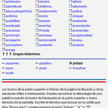
❒
piridoxina
❒
piscina
❒
pituto
❒
planetícola
❒
platisma
❒
pleonexia
❒
pluscuamperfecto
❒
podocnemis
❒
policía
❒
polirrizo
❒
pomo
❒
póquer
❒
posibilitar
❒
potasio
❒
prebenda
❒
predicado
❒
premisa
❒
prescripción
❒
prevaricar
❒
Priscila
❒
prociónido
❒
profundo
❒
promesa
❒
propincuidad
❒
prospecto
❒
protomártir
❒
pruina
❒
psocóptero
❒
pudendo
❒
pularda
❒
punga
↑↑↑ Grupos Anteriores
➳
putamen
➳
putativo
✰ putazo
➳
puya
➳
puye
➳
Puyehue
➳
puzle
Los iconos de la parte superior e inferior de la página te llevarán a otras
secciones útiles e interesantes. Puedes encontrar la etimología de una
palabra usando el motor de búsqueda en la parte superior a mano
derecha de la pantalla. Escribe el término que buscas en la casilla que
dice “Busca aquí” y luego presiona la tecla "Entrar", "↲" o "⚲"