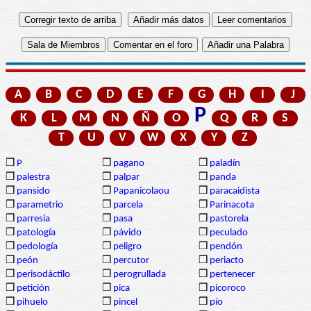
A
B
C
D
E
F
G
H
I
J
P
K
L
M
N
Ñ
O
Q
R
S
T
U
V
W
X
Y
Z
❒
P
❒
pagano
❒
paladín
❒
palestra
❒
palpar
❒
panda
❒
pansido
❒
Papanicolaou
❒
paracaidista
❒
parametrio
❒
parcela
❒
Parinacota
❒
parresia
❒
pasa
❒
pastorela
❒
patología
❒
pávido
❒
peculado
❒
pedología
❒
peligro
❒
pendón
❒
peón
❒
percutor
❒
periacto
❒
perisodáctilo
❒
perogrullada
❒
pertenecer
❒
petición
❒
pica
❒
picoroco
❒
pihuelo
❒
pincel
❒
pío