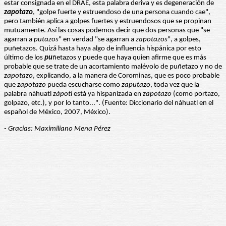
estar consignada en el DRAE, esta palabra deriva y es degeneración de
zapotazo
, "golpe fuerte y estruendoso de una persona cuando cae",
pero también aplica a golpes fuertes y estruendosos que se propinan
mutuamente. Así las cosas podemos decir que dos personas que "se
agarran a
putazos
" en verdad "se agarran a
zapotazos
", a golpes,
puñetazos. Quizá hasta haya algo de influencia hispánica por esto
último de los
pu
ñetazos y puede que haya quien afirme que es más
probable que se trate de un acortamiento malévolo de pu
ñe
tazo y no de
zapotazo
, explicando, a la manera de Corominas, que es poco probable
que
zapotazo
pueda escucharse como
zaputazo
, toda vez que la
palabra náhuatl
zápotl
está ya hispanizada en
zapotazo
(como portazo,
golpazo, etc.), y por lo tanto...". (Fuente: Diccionario del náhuatl en el
español de México, 2007, México).
- Gracias: Maximiliano Mena Pérez