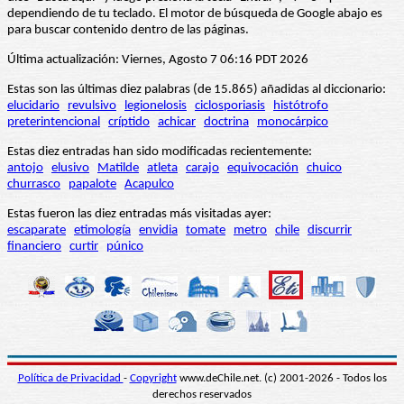
dependiendo de tu teclado. El motor de búsqueda de Google abajo es
para buscar contenido dentro de las páginas.
Última actualización: Viernes, Agosto 7 06:16 PDT 2026
Estas son las últimas diez palabras (de 15.865) añadidas al diccionario:
elucidario
revulsivo
legionelosis
ciclosporiasis
histótrofo
preterintencional
críptido
achicar
doctrina
monocárpico
Estas diez entradas han sido modificadas recientemente:
antojo
elusivo
Matilde
atleta
carajo
equivocación
chuico
churrasco
papalote
Acapulco
Estas fueron las diez entradas más visitadas ayer:
escaparate
etimología
envidia
tomate
metro
chile
discurrir
financiero
curtir
púnico
Política de Privacidad
-
Copyright
www.deChile.net. (c) 2001-2026 - Todos los
derechos reservados