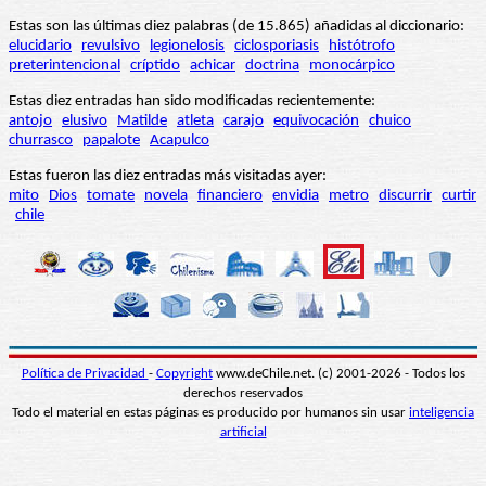
Estas son las últimas diez palabras (de 15.865) añadidas al diccionario:
elucidario
revulsivo
legionelosis
ciclosporiasis
histótrofo
preterintencional
críptido
achicar
doctrina
monocárpico
Estas diez entradas han sido modificadas recientemente:
antojo
elusivo
Matilde
atleta
carajo
equivocación
chuico
churrasco
papalote
Acapulco
Estas fueron las diez entradas más visitadas ayer:
mito
Dios
tomate
novela
financiero
envidia
metro
discurrir
curtir
chile
Política de Privacidad
-
Copyright
www.deChile.net. (c) 2001-2026 - Todos los
derechos reservados
Todo el material en estas páginas es producido por humanos sin usar
inteligencia
artificial