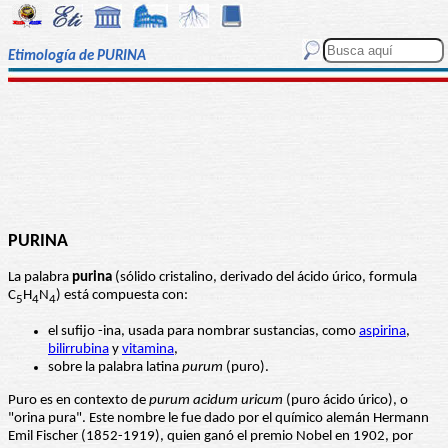
Etimología de PURINA
PURINA
La palabra
purina
(sólido cristalino, derivado del ácido úrico, formula
C
H
N
) está compuesta con:
5
4
4
el sufijo -ina, usada para nombrar sustancias, como
aspirina
,
bilirrubina
y
vitamina
,
sobre la palabra latina
purum
(puro).
Puro es en contexto de
purum acidum uricum
(puro ácido úrico), o
"orina pura". Este nombre le fue dado por el químico alemán Hermann
Emil Fischer (1852-1919), quien ganó el premio Nobel en 1902, por