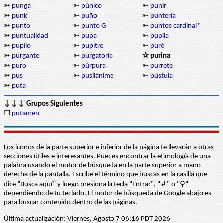
➳
punga
➳
púnico
➳
punir
➳
punk
➳
puño
➳
puntería
➳
punto
➳
punto G
➳
puntos cardinal*
➳
puntualidad
➳
pupa
➳
pupila
➳
pupilo
➳
pupitre
➳
puré
➳
purgante
➳
purgatorio
✰ purina
➳
puro
➳
púrpura
➳
purrete
➳
pus
➳
pusilánime
➳
pústula
➳
puta
↓↓↓ Grupos Siguientes
❒
putamen
Los iconos de la parte superior e inferior de la página te llevarán a otras
secciones útiles e interesantes. Puedes encontrar la etimología de una
palabra usando el motor de búsqueda en la parte superior a mano
derecha de la pantalla. Escribe el término que buscas en la casilla que
dice “Busca aquí” y luego presiona la tecla "Entrar", "↲" o "⚲"
dependiendo de tu teclado. El motor de búsqueda de Google abajo es
para buscar contenido dentro de las páginas.
Última actualización: Viernes, Agosto 7 06:16 PDT 2026