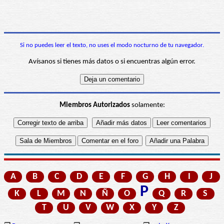
Si no puedes leer el texto, no uses el modo nocturno de tu navegador.
Avísanos si tienes más datos o si encuentras algún error.
Miembros Autorizados
solamente:
A
B
C
D
E
F
G
H
I
J
P
K
L
M
N
Ñ
O
Q
R
S
T
U
V
W
X
Y
Z