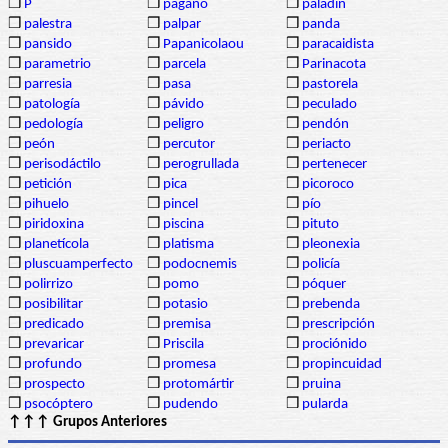
❒
P
❒
pagano
❒
paladín
❒
palestra
❒
palpar
❒
panda
❒
pansido
❒
Papanicolaou
❒
paracaidista
❒
parametrio
❒
parcela
❒
Parinacota
❒
parresia
❒
pasa
❒
pastorela
❒
patología
❒
pávido
❒
peculado
❒
pedología
❒
peligro
❒
pendón
❒
peón
❒
percutor
❒
periacto
❒
perisodáctilo
❒
perogrullada
❒
pertenecer
❒
petición
❒
pica
❒
picoroco
❒
pihuelo
❒
pincel
❒
pío
❒
piridoxina
❒
piscina
❒
pituto
❒
planetícola
❒
platisma
❒
pleonexia
❒
pluscuamperfecto
❒
podocnemis
❒
policía
❒
polirrizo
❒
pomo
❒
póquer
❒
posibilitar
❒
potasio
❒
prebenda
❒
predicado
❒
premisa
❒
prescripción
❒
prevaricar
❒
Priscila
❒
prociónido
❒
profundo
❒
promesa
❒
propincuidad
❒
prospecto
❒
protomártir
❒
pruina
❒
psocóptero
❒
pudendo
❒
pularda
↑↑↑ Grupos Anteriores