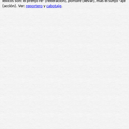
léxicos son: el prefijo re- (reiteración),
portare
(llevar), más el sufijo -aje
(acción). Ver:
reportero
y
cabotaje
.