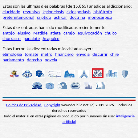
Estas son las últimas diez palabras (de 15.865) añadidas al diccionario:
elucidario
revulsivo
legionelosis
ciclosporiasis
histótrofo
preterintencional
críptido
achicar
doctrina
monocárpico
Estas diez entradas han sido modificadas recientemente:
antojo
elusivo
Matilde
atleta
carajo
equivocación
chuico
churrasco
papalote
Acapulco
Estas fueron las diez entradas más visitadas ayer:
etimología
tomate
metro
financiero
envidia
discurrir
chile
parlamento
derecho
novela
Política de Privacidad
-
Copyright
www.deChile.net. (c) 2001-2026 - Todos los
derechos reservados
Todo el material en estas páginas es producido por humanos sin usar
inteligencia
artificial