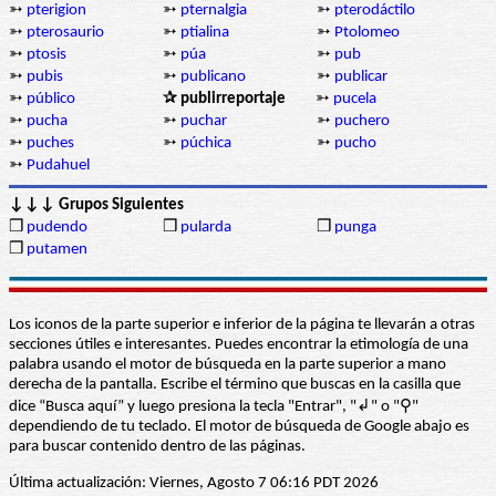
➳
pterigion
➳
pternalgia
➳
pterodáctilo
➳
pterosaurio
➳
ptialina
➳
Ptolomeo
➳
ptosis
➳
púa
➳
pub
➳
pubis
➳
publicano
➳
publicar
➳
público
✰ publirreportaje
➳
pucela
➳
pucha
➳
puchar
➳
puchero
➳
puches
➳
púchica
➳
pucho
➳
Pudahuel
↓↓↓ Grupos Siguientes
❒
pudendo
❒
pularda
❒
punga
❒
putamen
Los iconos de la parte superior e inferior de la página te llevarán a otras
secciones útiles e interesantes. Puedes encontrar la etimología de una
palabra usando el motor de búsqueda en la parte superior a mano
derecha de la pantalla. Escribe el término que buscas en la casilla que
dice “Busca aquí” y luego presiona la tecla "Entrar", "↲" o "⚲"
dependiendo de tu teclado. El motor de búsqueda de Google abajo es
para buscar contenido dentro de las páginas.
Última actualización: Viernes, Agosto 7 06:16 PDT 2026