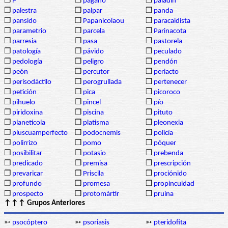
❒
P
❒
pagano
❒
paladín
❒
palestra
❒
palpar
❒
panda
❒
pansido
❒
Papanicolaou
❒
paracaidista
❒
parametrio
❒
parcela
❒
Parinacota
❒
parresia
❒
pasa
❒
pastorela
❒
patología
❒
pávido
❒
peculado
❒
pedología
❒
peligro
❒
pendón
❒
peón
❒
percutor
❒
periacto
❒
perisodáctilo
❒
perogrullada
❒
pertenecer
❒
petición
❒
pica
❒
picoroco
❒
pihuelo
❒
pincel
❒
pío
❒
piridoxina
❒
piscina
❒
pituto
❒
planetícola
❒
platisma
❒
pleonexia
❒
pluscuamperfecto
❒
podocnemis
❒
policía
❒
polirrizo
❒
pomo
❒
póquer
❒
posibilitar
❒
potasio
❒
prebenda
❒
predicado
❒
premisa
❒
prescripción
❒
prevaricar
❒
Priscila
❒
prociónido
❒
profundo
❒
promesa
❒
propincuidad
❒
prospecto
❒
protomártir
❒
pruina
↑↑↑ Grupos Anteriores
➳
psocóptero
➳
psoriasis
➳
pteridofita