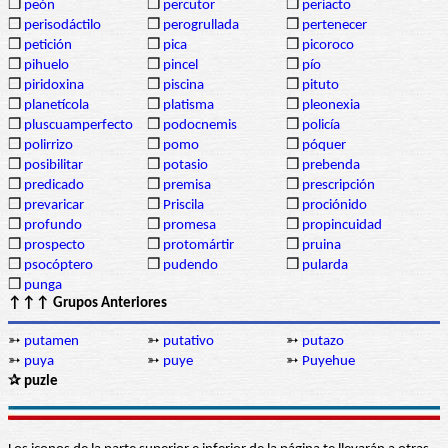
❒
peón
❒
percutor
❒
periacto
❒
perisodáctilo
❒
perogrullada
❒
pertenecer
❒
petición
❒
pica
❒
picoroco
❒
pihuelo
❒
pincel
❒
pío
❒
piridoxina
❒
piscina
❒
pituto
❒
planetícola
❒
platisma
❒
pleonexia
❒
pluscuamperfecto
❒
podocnemis
❒
policía
❒
polirrizo
❒
pomo
❒
póquer
❒
posibilitar
❒
potasio
❒
prebenda
❒
predicado
❒
premisa
❒
prescripción
❒
prevaricar
❒
Priscila
❒
prociónido
❒
profundo
❒
promesa
❒
propincuidad
❒
prospecto
❒
protomártir
❒
pruina
❒
psocóptero
❒
pudendo
❒
pularda
❒
punga
↑↑↑ Grupos Anteriores
➳
putamen
➳
putativo
➳
putazo
➳
puya
➳
puye
➳
Puyehue
✰ puzle