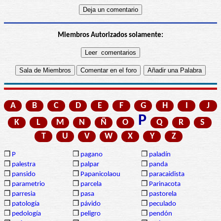
Miembros Autorizados solamente:
A
B
C
D
E
F
G
H
I
J
P
K
L
M
N
Ñ
O
Q
R
S
T
U
V
W
X
Y
Z
❒
P
❒
pagano
❒
paladín
❒
palestra
❒
palpar
❒
panda
❒
pansido
❒
Papanicolaou
❒
paracaidista
❒
parametrio
❒
parcela
❒
Parinacota
❒
parresia
❒
pasa
❒
pastorela
❒
patología
❒
pávido
❒
peculado
❒
pedología
❒
peligro
❒
pendón