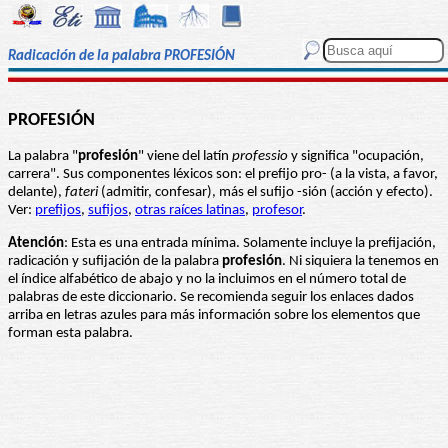
Radicación de la palabra PROFESIÓN
PROFESIÓN
La palabra "
profesión
" viene del latín
professio
y significa "ocupación,
carrera". Sus componentes léxicos son: el prefijo pro- (a la vista, a favor,
delante),
fateri
(admitir, confesar), más el sufijo -sión (acción y efecto).
Ver:
prefijos
,
sufijos
,
otras raíces latinas
,
profesor
.
Atención
: Esta es una entrada mínima. Solamente incluye la prefijación,
radicación y sufijación de la palabra
profesión
. Ni siquiera la tenemos en
el índice alfabético de abajo y no la incluimos en el número total de
palabras de este diccionario. Se recomienda seguir los enlaces dados
arriba en letras azules para más información sobre los elementos que
forman esta palabra.