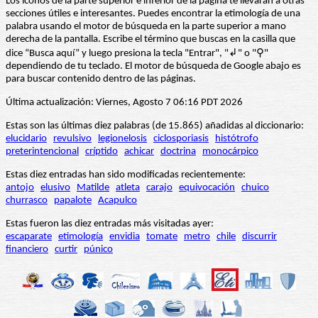
Los iconos de la parte superior e inferior de la página te llevarán a otras
secciones útiles e interesantes. Puedes encontrar la etimología de una
palabra usando el motor de búsqueda en la parte superior a mano
derecha de la pantalla. Escribe el término que buscas en la casilla que
dice “Busca aquí” y luego presiona la tecla "Entrar", "↲" o "⚲"
dependiendo de tu teclado. El motor de búsqueda de Google abajo es
para buscar contenido dentro de las páginas.
Última actualización: Viernes, Agosto 7 06:16 PDT 2026
Estas son las últimas diez palabras (de 15.865) añadidas al diccionario:
elucidario
revulsivo
legionelosis
ciclosporiasis
histótrofo
preterintencional
críptido
achicar
doctrina
monocárpico
Estas diez entradas han sido modificadas recientemente:
antojo
elusivo
Matilde
atleta
carajo
equivocación
chuico
churrasco
papalote
Acapulco
Estas fueron las diez entradas más visitadas ayer:
escaparate
etimología
envidia
tomate
metro
chile
discurrir
financiero
curtir
púnico