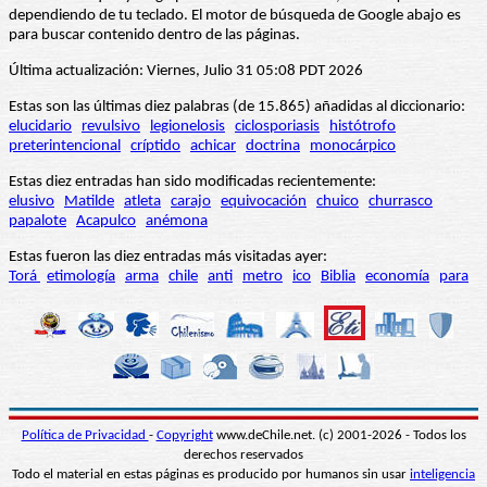
dependiendo de tu teclado. El motor de búsqueda de Google abajo es
para buscar contenido dentro de las páginas.
Última actualización: Viernes, Julio 31 05:08 PDT 2026
Estas son las últimas diez palabras (de 15.865) añadidas al diccionario:
elucidario
revulsivo
legionelosis
ciclosporiasis
histótrofo
preterintencional
críptido
achicar
doctrina
monocárpico
Estas diez entradas han sido modificadas recientemente:
elusivo
Matilde
atleta
carajo
equivocación
chuico
churrasco
papalote
Acapulco
anémona
Estas fueron las diez entradas más visitadas ayer:
Torá
etimología
arma
chile
anti
metro
ico
Biblia
economía
para
Política de Privacidad
-
Copyright
www.deChile.net. (c) 2001-2026 - Todos los
derechos reservados
Todo el material en estas páginas es producido por humanos sin usar
inteligencia