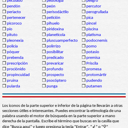
❒
peculado
❒
pedología
❒
peligro
❒
pendón
❒
peón
❒
percutor
❒
periacto
❒
perisodáctilo
❒
perogrullada
❒
pertenecer
❒
petición
❒
pica
❒
picoroco
❒
pihuelo
❒
pincel
❒
pío
❒
piridoxina
❒
piscina
❒
pituto
❒
planetícola
❒
platisma
❒
pleonexia
❒
pluscuamperfecto
❒
podocnemis
❒
policía
❒
polirrizo
❒
pomo
❒
póquer
❒
posibilitar
❒
potasio
❒
prebenda
❒
predicado
❒
premisa
❒
prescripción
❒
prevaricar
❒
Priscila
❒
prociónido
❒
profundo
❒
promesa
❒
propincuidad
❒
prospecto
❒
protomártir
❒
pruina
❒
psocóptero
❒
pudendo
❒
pularda
❒
punga
❒
putamen
Los iconos de la parte superior e inferior de la página te llevarán a otras
secciones útiles e interesantes. Puedes encontrar la etimología de una
palabra usando el motor de búsqueda en la parte superior a mano
derecha de la pantalla. Escribe el término que buscas en la casilla que
dice “Busca aquí” y luego presiona la tecla "Entrar", "↲" o "⚲"