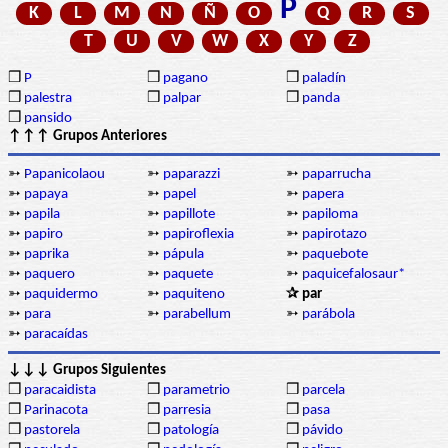
P
K
L
M
N
Ñ
O
Q
R
S
T
U
V
W
X
Y
Z
❒
P
❒
pagano
❒
paladín
❒
palestra
❒
palpar
❒
panda
❒
pansido
↑↑↑ Grupos Anteriores
➳
Papanicolaou
➳
paparazzi
➳
paparrucha
➳
papaya
➳
papel
➳
papera
➳
papila
➳
papillote
➳
papiloma
➳
papiro
➳
papiroflexia
➳
papirotazo
➳
paprika
➳
pápula
➳
paquebote
➳
paquero
➳
paquete
➳
paquicefalosaur*
➳
paquidermo
➳
paquiteno
✰ par
➳
para
➳
parabellum
➳
parábola
➳
paracaídas
↓↓↓ Grupos Siguientes
❒
paracaidista
❒
parametrio
❒
parcela
❒
Parinacota
❒
parresia
❒
pasa
❒
pastorela
❒
patología
❒
pávido