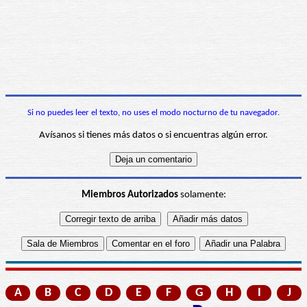
Si no puedes leer el texto, no uses el modo nocturno de tu navegador.
Avísanos si tienes más datos o si encuentras algún error.
Miembros Autorizados
solamente:
A
B
C
D
E
F
G
H
I
J