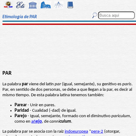
Etimología de PAR
PAR
La palabra
par
viene del latín
par
(igual, semejante), su genitivo es
paris
.
Par, en sentido de dos personas, se debe a que llegan a la par, es decir al
mismo tiempo. De esta palabra latina tenemos también:
Parear
- Unir en pares.
Paridad
- Cualidad (-dad) de igual.
Parejo
- Igual, semejante, formado con el diminutivo
pariculum
,
como en
añ
ejo
, de
canni
culum
.
La palabra par se asocia con la raíz
indoeuropea
*
perә-2
(otorgar,