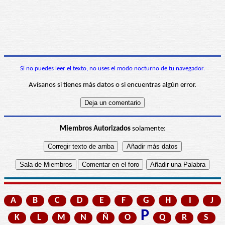
Si no puedes leer el texto, no uses el modo nocturno de tu navegador.
Avísanos si tienes más datos o si encuentras algún error.
Miembros Autorizados
solamente:
A
B
C
D
E
F
G
H
I
J
P
K
L
M
N
Ñ
O
Q
R
S