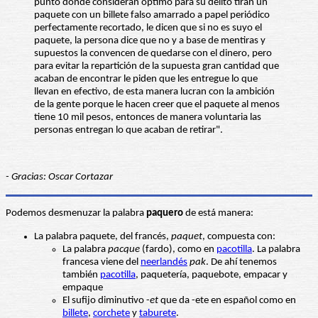
punto donde consideran óptimo para su delito tiran un
paquete con un billete falso amarrado a papel periódico
perfectamente recortado, le dicen que si no es suyo el
paquete, la persona dice que no y a base de mentiras y
supuestos la convencen de quedarse con el dinero, pero
para evitar la repartición de la supuesta gran cantidad que
acaban de encontrar le piden que les entregue lo que
llevan en efectivo, de esta manera lucran con la ambición
de la gente porque le hacen creer que el paquete al menos
tiene 10 mil pesos, entonces de manera voluntaria las
personas entregan lo que acaban de retirar".
- Gracias: Oscar Cortazar
Podemos desmenuzar la palabra
paquero
de está manera:
La palabra paquete, del francés,
paquet
, compuesta con:
La palabra
pacque
(fardo), como en
pacotilla
. La palabra
francesa viene del
neerlandés
pak
. De ahí tenemos
también
pacotilla
, paquetería, paquebote, empacar y
empaque
El sufijo diminutivo -
et
que da -ete en español como en
billete
,
corchete
y
taburete
.