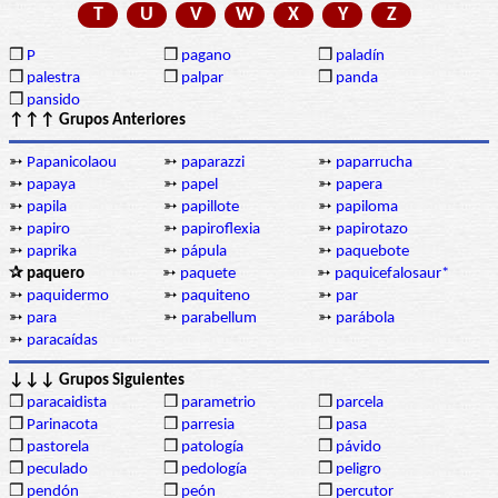
T
U
V
W
X
Y
Z
❒
P
❒
pagano
❒
paladín
❒
palestra
❒
palpar
❒
panda
❒
pansido
↑↑↑ Grupos Anteriores
➳
Papanicolaou
➳
paparazzi
➳
paparrucha
➳
papaya
➳
papel
➳
papera
➳
papila
➳
papillote
➳
papiloma
➳
papiro
➳
papiroflexia
➳
papirotazo
➳
paprika
➳
pápula
➳
paquebote
✰ paquero
➳
paquete
➳
paquicefalosaur*
➳
paquidermo
➳
paquiteno
➳
par
➳
para
➳
parabellum
➳
parábola
➳
paracaídas
↓↓↓ Grupos Siguientes
❒
paracaidista
❒
parametrio
❒
parcela
❒
Parinacota
❒
parresia
❒
pasa
❒
pastorela
❒
patología
❒
pávido
❒
peculado
❒
pedología
❒
peligro
❒
pendón
❒
peón
❒
percutor