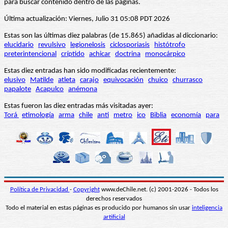
para buscar contenido dentro de las páginas.
Última actualización: Viernes, Julio 31 05:08 PDT 2026
Estas son las últimas diez palabras (de 15.865) añadidas al diccionario:
elucidario
revulsivo
legionelosis
ciclosporiasis
histótrofo
preterintencional
críptido
achicar
doctrina
monocárpico
Estas diez entradas han sido modificadas recientemente:
elusivo
Matilde
atleta
carajo
equivocación
chuico
churrasco
papalote
Acapulco
anémona
Estas fueron las diez entradas más visitadas ayer:
Torá
etimología
arma
chile
anti
metro
ico
Biblia
economía
para
Política de Privacidad
-
Copyright
www.deChile.net. (c) 2001-2026 - Todos los
derechos reservados
Todo el material en estas páginas es producido por humanos sin usar
inteligencia
artificial