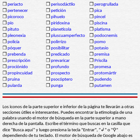
❒
periacto
❒
perisodáctilo
❒
perogrullada
❒
pertenecer
❒
petición
❒
pica
❒
picoroco
❒
pihuelo
❒
pincel
❒
pío
❒
piridoxina
❒
piscina
❒
pituto
❒
planetícola
❒
platisma
❒
pleonexia
❒
pluscuamperfecto
❒
podocnemis
❒
policía
❒
polirrizo
❒
pomo
❒
póquer
❒
posibilitar
❒
potasio
❒
prebenda
❒
predicado
❒
premisa
❒
prescripción
❒
prevaricar
❒
Priscila
❒
prociónido
❒
profundo
❒
promesa
❒
propincuidad
❒
prospecto
❒
protomártir
❒
pruina
❒
psocóptero
❒
pudendo
❒
pularda
❒
punga
❒
putamen
Los iconos de la parte superior e inferior de la página te llevarán a otras
secciones útiles e interesantes. Puedes encontrar la etimología de una
palabra usando el motor de búsqueda en la parte superior a mano
derecha de la pantalla. Escribe el término que buscas en la casilla que
dice “Busca aquí” y luego presiona la tecla "Entrar", "↲" o "⚲"
dependiendo de tu teclado. El motor de búsqueda de Google abajo es