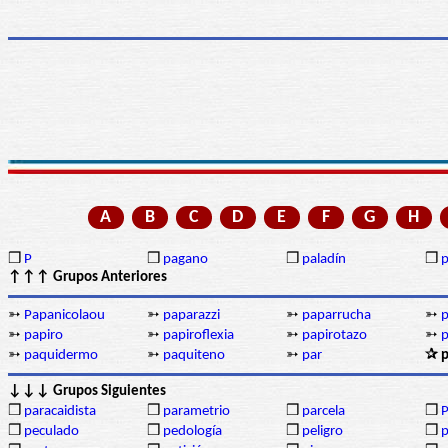
A
B
C
D
E
F
G
H
❒
P
❒
pagano
❒
paladín
❒
p
↑↑↑ Grupos Anteriores
➳
Papanicolaou
➳
paparazzi
➳
paparrucha
➳
➳
papiro
➳
papiroflexia
➳
papirotazo
➳
p
➳
paquidermo
➳
paquiteno
➳
par
✰ p
↓↓↓ Grupos Siguientes
❒
paracaidista
❒
parametrio
❒
parcela
❒
P
❒
peculado
❒
pedología
❒
peligro
❒