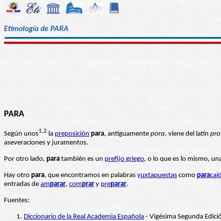
Etimología de PARA
PARA
1,2
Según unos
la
preposición
para
, antiguamente
pora
, viene del latín
pro
aseveraciones y juramentos.
Por otro lado,
para
también es un
prefijo griego
, o lo que es lo mismo, u
Hay otro
para
, que encontramos en palabras
yuxtapuestas
como
para
caí
entradas de
am
parar
,
com
prar
y
pre
parar
.
Fuentes:
Diccionario de la Real Academia Española
- Vigésima Segunda Edici