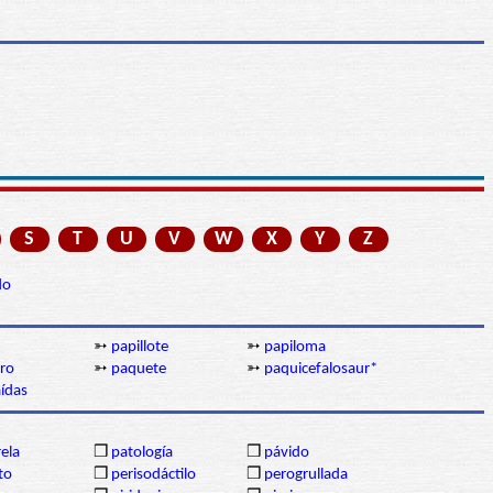
S
T
U
V
W
X
Y
Z
do
➳
papillote
➳
papiloma
ro
➳
paquete
➳
paquicefalosaur*
ídas
ela
❒
patología
❒
pávido
to
❒
perisodáctilo
❒
perogrullada