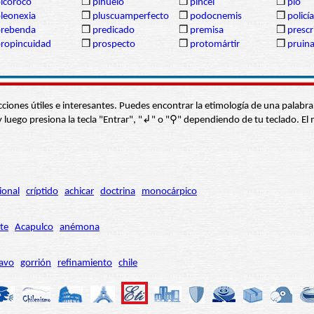
icoroco
❒
pihuelo
❒
pincel
❒
pío
leonexia
❒
pluscuamperfecto
❒
podocnemis
❒
policía
prebenda
❒
predicado
❒
premisa
❒
prescr
ropincuidad
❒
prospecto
❒
protomártir
❒
pruin
s secciones útiles e interesantes. Puedes encontrar la etimología de una pal
í” y luego presiona la tecla "Entrar", "↲" o "⚲" dependiendo de tu teclado.
ional
críptido
achicar
doctrina
monocárpico
te
Acapulco
anémona
avo
gorrión
refinamiento
chile