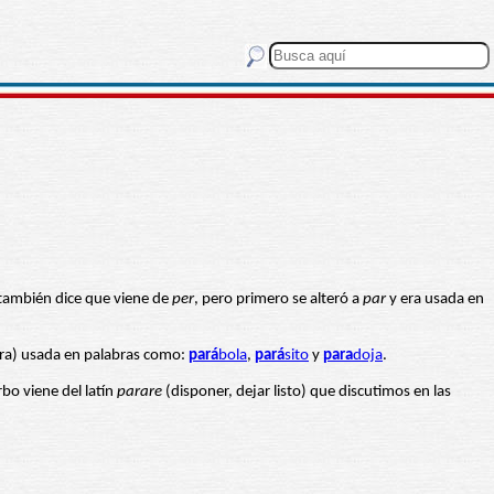
también dice que viene de
per
, pero primero se alteró a
par
y era usada en
ntra) usada en palabras como:
pará
bola
,
pará
sito
y
para
doja
.
bo viene del latín
parare
(disponer, dejar listo) que discutimos en las