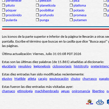
❒
pertenecer
❒
petición
❒
pica
❒
p
❒
pituto
❒
planetícola
❒
platisma
❒
p
❒
póquer
❒
posibilitar
❒
potasio
❒
❒
prociónido
❒
profundo
❒
promesa
❒
p
❒
pularda
❒
punga
❒
putamen
Los iconos de la parte superior e inferior de la página te llevarán a otra
pantalla. Escribe el término que buscas en la casilla que dice “Busca aqu
las páginas.
Última actualización: Viernes, Julio 31 05:08 PDT 2026
Estas son las últimas diez palabras (de 15.865) añadidas al diccionario:
elucidario
revulsivo
legionelosis
ciclosporiasis
histótrofo
preterintenc
Estas diez entradas han sido modificadas recientemente:
elusivo
Matilde
atleta
carajo
equivocación
chuico
churrasco
papalo
Estas fueron las diez entradas más visitadas ayer:
chamaco
etimología
machihembrado
aguas
oniromancia
libertino
p