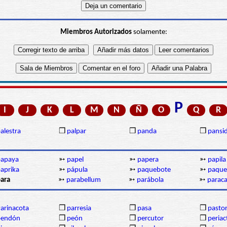
Miembros Autorizados
solamente:
P
I
J
K
L
M
N
Ñ
O
Q
R
alestra
❒
palpar
❒
panda
❒
pansi
papaya
➳
papel
➳
papera
➳
papila
aprika
➳
pápula
➳
paquebote
➳
paque
ara
➳
parabellum
➳
parábola
➳
paraca
arinacota
❒
parresia
❒
pasa
❒
pastor
pendón
❒
peón
❒
percutor
❒
periac