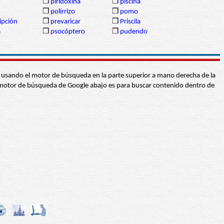
❒
piridoxina
❒
piscina
❒
polirrizo
❒
pomo
ipción
❒
prevaricar
❒
Priscila
a
❒
psocóptero
❒
pudendo
abra usando el motor de búsqueda en la parte superior a mano derecha de la
 El motor de búsqueda de Google abajo es para buscar contenido dentro de