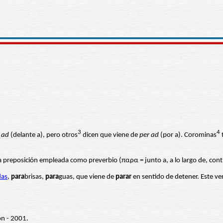
3
4
 ad
(delante a), pero otros
dicen que viene de
per ad
(por a). Corominas
na preposición empleada como preverbio (παρα = junto a, a lo largo de, co
das
,
para
brisas,
para
guas, que viene de
parar
en sentido de detener. Este ver
ón - 2001.