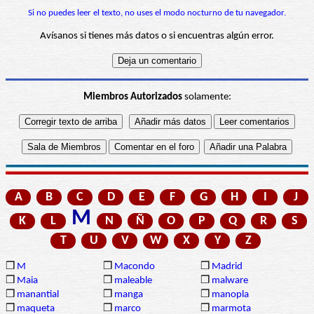
Si no puedes leer el texto, no uses el modo nocturno de tu navegador.
Avísanos si tienes más datos o si encuentras algún error.
Miembros Autorizados
solamente:
A
B
C
D
E
F
G
H
I
J
M
K
L
N
Ñ
O
P
Q
R
S
T
U
V
W
X
Y
Z
❒
M
❒
Macondo
❒
Madrid
❒
Maia
❒
maleable
❒
malware
❒
manantial
❒
manga
❒
manopla
❒
maqueta
❒
marco
❒
marmota