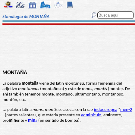
Etimología de MONTAÑA
MONTAÑA
La palabra
montaña
viene del latín
montanea,
forma femenina del
adjetivo
montaneus
(montañoso) y este de
mons, montis
(monte). De
ahí también tenemos monte, montano, ultramontano, montañoso,
montón, etc.
La palabra latina
mons, monti
s se asocia con la raíz
indoeuropea
*
men-2
- (partes salientes), que estaría presente en
ad
min
ículo
, e
min
ente,
pro
min
ente y
min
a
(en sentido de bomba).