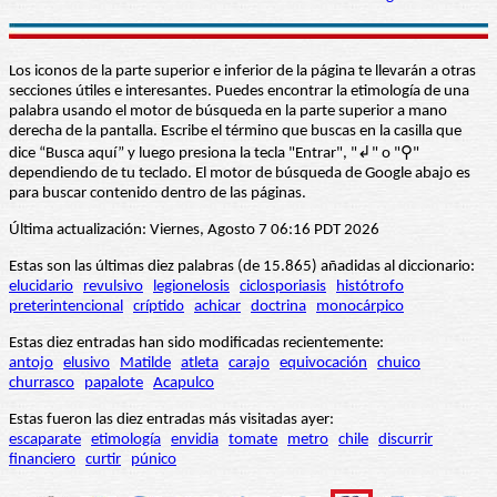
Los iconos de la parte superior e inferior de la página te llevarán a otras
secciones útiles e interesantes. Puedes encontrar la etimología de una
palabra usando el motor de búsqueda en la parte superior a mano
derecha de la pantalla. Escribe el término que buscas en la casilla que
dice “Busca aquí” y luego presiona la tecla "Entrar", "↲" o "⚲"
dependiendo de tu teclado. El motor de búsqueda de Google abajo es
para buscar contenido dentro de las páginas.
Última actualización: Viernes, Agosto 7 06:16 PDT 2026
Estas son las últimas diez palabras (de 15.865) añadidas al diccionario:
elucidario
revulsivo
legionelosis
ciclosporiasis
histótrofo
preterintencional
críptido
achicar
doctrina
monocárpico
Estas diez entradas han sido modificadas recientemente:
antojo
elusivo
Matilde
atleta
carajo
equivocación
chuico
churrasco
papalote
Acapulco
Estas fueron las diez entradas más visitadas ayer:
escaparate
etimología
envidia
tomate
metro
chile
discurrir
financiero
curtir
púnico