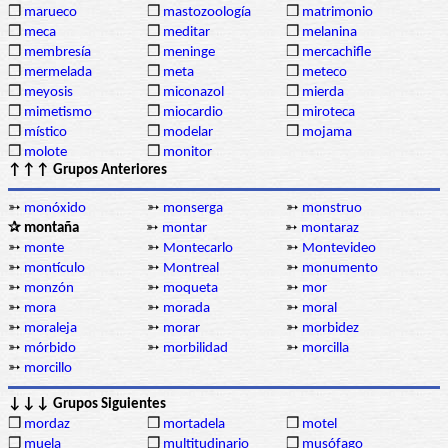
❒
marueco
❒
mastozoología
❒
matrimonio
❒
meca
❒
meditar
❒
melanina
❒
membresía
❒
meninge
❒
mercachifle
❒
mermelada
❒
meta
❒
meteco
❒
meyosis
❒
miconazol
❒
mierda
❒
mimetismo
❒
miocardio
❒
miroteca
❒
místico
❒
modelar
❒
mojama
❒
molote
❒
monitor
↑↑↑ Grupos Anteriores
➳
monóxido
➳
monserga
➳
monstruo
✰ montaña
➳
montar
➳
montaraz
➳
monte
➳
Montecarlo
➳
Montevideo
➳
montículo
➳
Montreal
➳
monumento
➳
monzón
➳
moqueta
➳
mor
➳
mora
➳
morada
➳
moral
➳
moraleja
➳
morar
➳
morbidez
➳
mórbido
➳
morbilidad
➳
morcilla
➳
morcillo
↓↓↓ Grupos Siguientes
❒
mordaz
❒
mortadela
❒
motel
❒
muela
❒
multitudinario
❒
musófago