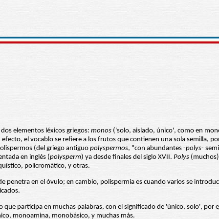
dos elementos léxicos griegos:
monos
('solo, aislado, único', como en mo
n efecto, el vocablo se refiere a los frutos que contienen una sola semilla,
polispermos (del griego antiguo
polyspermos
, "con abundantes -
polys-
semil
ntada en inglés (
polysperm
) ya desde finales del siglo XVII.
Polys
(muchos) 
quístico, policromático, y otras.
enetra en el óvulo; en cambio, polispermia es cuando varios se introduce
icados.
o que participa en muchas palabras, con el significado de 'único, solo',
co, monoamina, monobásico, y muchas más.