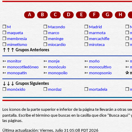
A
B
C
D
E
F
G
H
❒
M
❒
Macondo
❒
Madrid
❒
❒
maqueta
❒
marco
❒
marmota
❒
❒
membresía
❒
meninge
❒
mercachifle
❒
❒
mimetismo
❒
miocardio
❒
miroteca
❒
m
↑↑↑ Grupos Anteriores
➳
monitor
➳
monje
➳
moño
➳
➳
monocotiledóneo
➳
monóculo
➳
monocultivo
➳
➳
monopatín
➳
monopolio
➳
monopsonio
✰ 
↓↓↓ Grupos Siguientes
❒
monóxido
❒
mordaz
❒
mortadela
❒
m
Los iconos de la parte superior e inferior de la página te llevarán a otra
pantalla. Escribe el término que buscas en la casilla que dice “Busca aqu
las páginas.
Última actualización: Viernes, Julio 31 05:08 PDT 2026