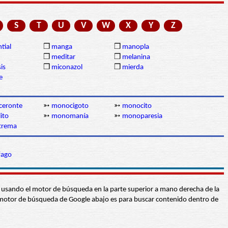
S
T
U
V
W
X
Y
Z
tial
❒
manga
❒
manopla
❒
meditar
❒
melanina
is
❒
miconazol
❒
mierda
e
eronte
➳
monocigoto
➳
monocito
ito
➳
monomanía
➳
monoparesia
trema
fago
abra usando el motor de búsqueda en la parte superior a mano derecha de la
 El motor de búsqueda de Google abajo es para buscar contenido dentro de