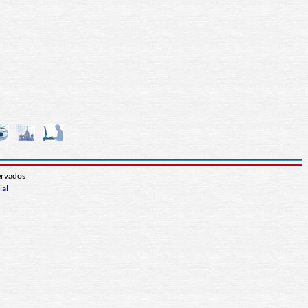
ervados
ial