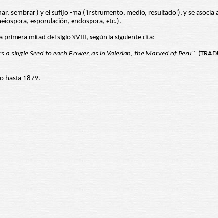
nar, sembrar') y el sufijo -ma ('instrumento, medio, resultado'), y se asocia
meiospora, esporulación, endospora, etc.).
la primera mitad del siglo XVIII, según la siguiente cita:
 single Seed to each Flower, as in Valerian, the Marved of Peru"
. (TRAD
ro hasta 1879.