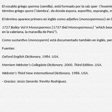
El vocablo griego
sperma
(semilla), está formado por la raíz sper- ('insemi
término griego
spora
('siembra', de donde espora, esporfito, esprangio, 
El término aparece primero en inglés como adjetivo (
monospermous
) en 
1727 Bailey Vol II Monospermos [1737 Ibid Monospermous] "which bears a
en la valeriana, la maravilla de Perú").
Como sustantivo (
monosperm
) está documentado también en inglés, pe
Fuentes:
Oxford English Dictionary, 1984. USA.
Merriam Webster's Collegiate Dictionary. 2000. Third Edition. USA.
Webster's Third New International Dictionary. 1986. USA.
- Gracias: Jesús Gerardo Treviño Rodríguez.