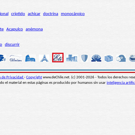
ional
críptido
achicar
doctrina
monocárpico
te
Acapulco
anémona
ro
discurrir
ca de Privacidad
-
Copyright
www.deChile.net. (c) 2001-2026 - Todos los derechos res
do el material en estas páginas es producido por humanos sin usar
inteligencia artific