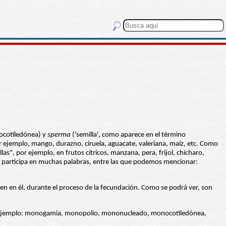
nocotiledónea) y
sperma
('semilla', como aparece en el término
 por ejemplo, mango, durazno, ciruela, aguacate, valeriana, maíz, etc. Como
las", por ejemplo, en frutos cítricos, manzana, pera, frijol, chícharo,
participa en muchas palabras, entre las que podemos mencionar:
n en él, durante el proceso de la fecundación. Como se podrá ver, son
 por ejemplo: monogamia, monopolio, mononucleado, monocotiledónea,