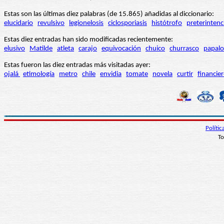
Estas son las últimas diez palabras (de 15.865) añadidas al diccionario:
elucidario
revulsivo
legionelosis
ciclosporiasis
histótrofo
preterintenc
Estas diez entradas han sido modificadas recientemente:
elusivo
Matilde
atleta
carajo
equivocación
chuico
churrasco
papalo
Estas fueron las diez entradas más visitadas ayer:
ojalá
etimología
metro
chile
envidia
tomate
novela
curtir
financie
Políti
To