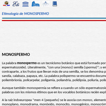
Etimología de MONOSPERMO
MONOSPERMO
La palabra
monospermo
es un tecnicismo botánico que está formado por 
espermatozoide). Literalmente, "con una (
monos
) semilla (
sperma
)"; y e
contraparte, a los frutos que llevan más de una semilla, se los denomina 
sandía, calabaza, papaya, etc. La palabra polispermo se encuentra docume
poliembrionía, policarpelar, poligamia, poliandria, polidipsia, poliuria, poli
Aunque también monospermia se refiere a cuando un sólo espermatozoide p
palabras con los mismos étimos que en los vocablos botánicos recién expl
A la raíz indoeuropea *men-4 (pequeño) se le asocia con
monos
, element
monoplano, monodrama, monóxido, monocito, monogénico, monocrómi