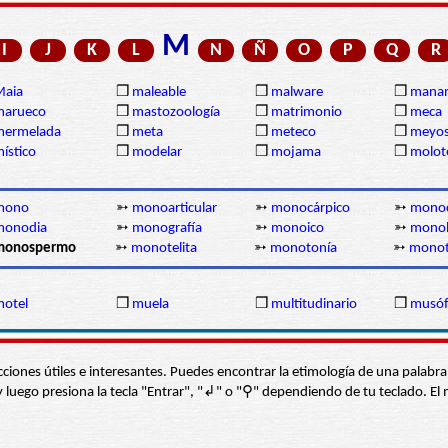
M
I
J
K
L
N
Ñ
O
P
Q
R
Maia
❒
maleable
❒
malware
❒
manan
marueco
❒
mastozoología
❒
matrimonio
❒
meca
mermelada
❒
meta
❒
meteco
❒
meyos
ístico
❒
modelar
❒
mojama
❒
molot
mono
➳
monoarticular
➳
monocárpico
➳
monoc
monodia
➳
monografía
➳
monoico
➳
monol
monospermo
➳
monotelita
➳
monotonía
➳
mono
otel
❒
muela
❒
multitudinario
❒
musó
s secciones útiles e interesantes. Puedes encontrar la etimología de una pal
í” y luego presiona la tecla "Entrar", "↲" o "⚲" dependiendo de tu teclado.