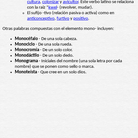
cultura
,
colonizar
y
avicultor
. Este verbo latino se relaciona
con la raíz *
kwel
- (revolver, mudar).
El sufijo -tivo (relación pasiva o activa) como en
anticonceptivo
,
furtivo
y
positivo
.
Otras palabras compuestas con el elemento mono- incluyen:
Monocéfalo
- De una sola cabeza.
Monociclo
- De una sola rueda.
Monocromía
- De un solo color.
Monodáctilo
- De un solo dedo.
Monograma
- Iniciales del nombre (una sola letra por cada
nombre) que se ponen como sello o marca.
Monoteísta
- Que cree en un solo dios.