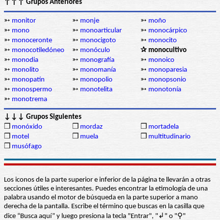
↑↑↑ Grupos Anteriores
➳
monitor
➳
monje
➳
moño
➳
mono
➳
monoarticular
➳
monocárpico
➳
monoceronte
➳
monocigoto
➳
monocito
➳
monocotiledóneo
➳
monóculo
✰ monocultivo
➳
monodia
➳
monografía
➳
monoico
➳
monolito
➳
monomanía
➳
monoparesia
➳
monopatín
➳
monopolio
➳
monopsonio
➳
monospermo
➳
monotelita
➳
monotonía
➳
monotrema
↓↓↓ Grupos Siguientes
❒
monóxido
❒
mordaz
❒
mortadela
❒
motel
❒
muela
❒
multitudinario
❒
musófago
Los iconos de la parte superior e inferior de la página te llevarán a otras
secciones útiles e interesantes. Puedes encontrar la etimología de una
palabra usando el motor de búsqueda en la parte superior a mano
derecha de la pantalla. Escribe el término que buscas en la casilla que
dice “Busca aquí” y luego presiona la tecla "Entrar", "↲" o "⚲"