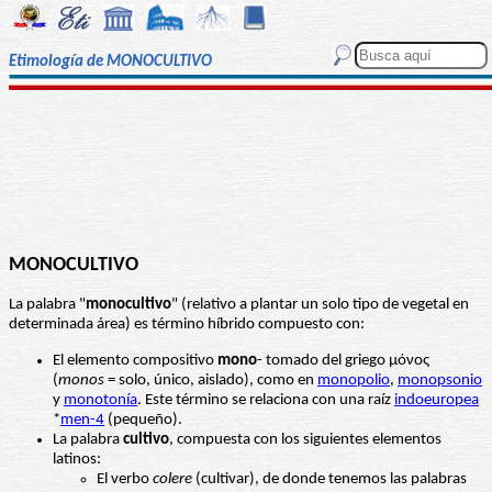
Etimología de MONOCULTIVO
MONOCULTIVO
La palabra "
monocultivo
" (relativo a plantar un solo tipo de vegetal en
determinada área) es término híbrido compuesto con:
El elemento compositivo
mono
- tomado del griego μόνος
(
monos
= solo, único, aislado), como en
monopolio
,
monopsonio
y
monotonía
. Este término se relaciona con una raíz
indoeuropea
*
men-4
(pequeño).
La palabra
cultivo
, compuesta con los siguientes elementos
latinos:
El verbo
colere
(cultivar), de donde tenemos las palabras