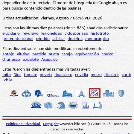
dependiendo de tu teclado. El motor de búsqueda de Google abajo es
para buscar contenido dentro de las páginas.
Última actualización: Viernes, Agosto 7 06:16 PDT 2026
Estas son las últimas diez palabras (de 15.865) añadidas al diccionario:
elucidario
revulsivo
legionelosis
ciclosporiasis
histótrofo
preterintencional
críptido
achicar
doctrina
monocárpico
Estas diez entradas han sido modificadas recientemente:
antojo
elusivo
Matilde
atleta
carajo
equivocación
chuico
churrasco
papalote
Acapulco
Estas fueron las diez entradas más visitadas ayer:
mito
Dios
tomate
novela
financiero
envidia
metro
discurrir
curtir
chile
Política de Privacidad
-
Copyright
www.deChile.net. (c) 2001-2026 - Todos los
derechos reservados