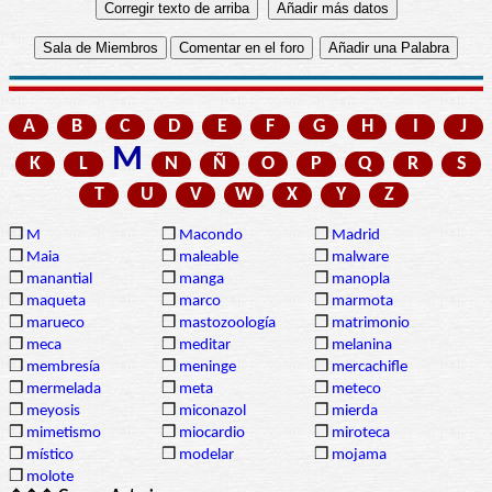
A
B
C
D
E
F
G
H
I
J
M
K
L
N
Ñ
O
P
Q
R
S
T
U
V
W
X
Y
Z
❒
M
❒
Macondo
❒
Madrid
❒
Maia
❒
maleable
❒
malware
❒
manantial
❒
manga
❒
manopla
❒
maqueta
❒
marco
❒
marmota
❒
marueco
❒
mastozoología
❒
matrimonio
❒
meca
❒
meditar
❒
melanina
❒
membresía
❒
meninge
❒
mercachifle
❒
mermelada
❒
meta
❒
meteco
❒
meyosis
❒
miconazol
❒
mierda
❒
mimetismo
❒
miocardio
❒
miroteca
❒
místico
❒
modelar
❒
mojama
❒
molote