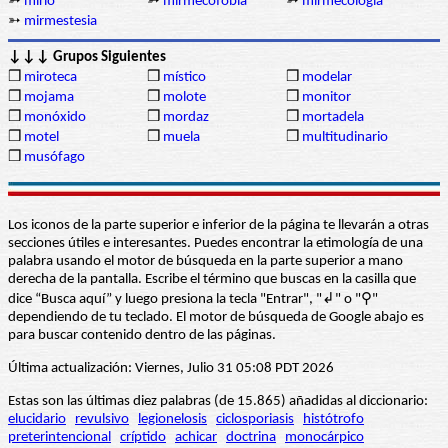
➳
mirlo
➳
mirmecofobia
➳
mirmecología
➳
mirmestesia
↓↓↓ Grupos Siguientes
❒
miroteca
❒
místico
❒
modelar
❒
mojama
❒
molote
❒
monitor
❒
monóxido
❒
mordaz
❒
mortadela
❒
motel
❒
muela
❒
multitudinario
❒
musófago
Los iconos de la parte superior e inferior de la página te llevarán a otras
secciones útiles e interesantes. Puedes encontrar la etimología de una
palabra usando el motor de búsqueda en la parte superior a mano
derecha de la pantalla. Escribe el término que buscas en la casilla que
dice “Busca aquí” y luego presiona la tecla "Entrar", "↲" o "⚲"
dependiendo de tu teclado. El motor de búsqueda de Google abajo es
para buscar contenido dentro de las páginas.
Última actualización: Viernes, Julio 31 05:08 PDT 2026
Estas son las últimas diez palabras (de 15.865) añadidas al diccionario:
elucidario
revulsivo
legionelosis
ciclosporiasis
histótrofo
preterintencional
críptido
achicar
doctrina
monocárpico