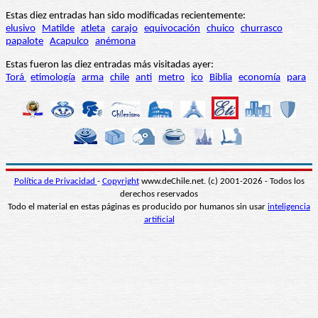
Estas diez entradas han sido modificadas recientemente:
elusivo
Matilde
atleta
carajo
equivocación
chuico
churrasco
papalote
Acapulco
anémona
Estas fueron las diez entradas más visitadas ayer:
Torá
etimología
arma
chile
anti
metro
ico
Biblia
economía
para
Política de Privacidad
-
Copyright
www.deChile.net. (c) 2001-2026 - Todos los
derechos reservados
Todo el material en estas páginas es producido por humanos sin usar
inteligencia
artificial