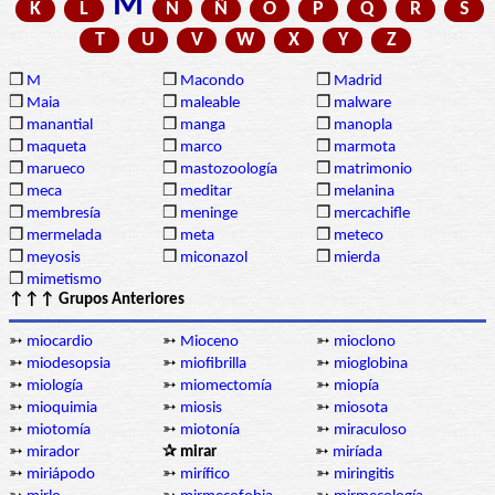
M
K
L
N
Ñ
O
P
Q
R
S
T
U
V
W
X
Y
Z
❒
M
❒
Macondo
❒
Madrid
❒
Maia
❒
maleable
❒
malware
❒
manantial
❒
manga
❒
manopla
❒
maqueta
❒
marco
❒
marmota
❒
marueco
❒
mastozoología
❒
matrimonio
❒
meca
❒
meditar
❒
melanina
❒
membresía
❒
meninge
❒
mercachifle
❒
mermelada
❒
meta
❒
meteco
❒
meyosis
❒
miconazol
❒
mierda
❒
mimetismo
↑↑↑ Grupos Anteriores
➳
miocardio
➳
Mioceno
➳
mioclono
➳
miodesopsia
➳
miofibrilla
➳
mioglobina
➳
miología
➳
miomectomía
➳
miopía
➳
mioquimia
➳
miosis
➳
miosota
➳
miotomía
➳
miotonía
➳
miraculoso
➳
mirador
✰ mirar
➳
miríada
➳
miriápodo
➳
mirífico
➳
miringitis