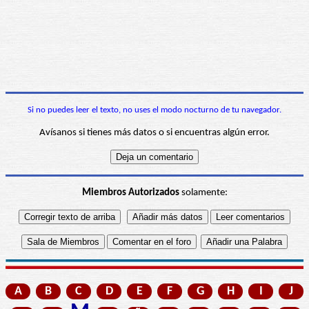
Si no puedes leer el texto, no uses el modo nocturno de tu navegador.
Avísanos si tienes más datos o si encuentras algún error.
Miembros Autorizados
solamente:
A
B
C
D
E
F
G
H
I
J