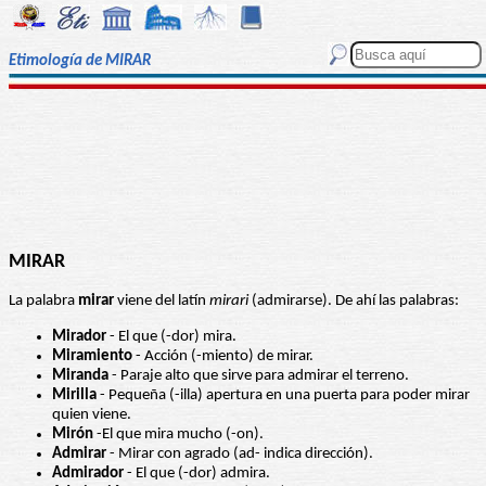
Etimología de MIRAR
MIRAR
La palabra
mirar
viene del latín
mirari
(admirarse). De ahí las palabras:
Mirador
- El que (-dor) mira.
Miramiento
- Acción (-miento) de mirar.
Miranda
- Paraje alto que sirve para admirar el terreno.
Mirilla
- Pequeña (-illa) apertura en una puerta para poder mirar
quien viene.
Mirón
-El que mira mucho (-on).
Admirar
- Mirar con agrado (ad- indica dirección).
Admirador
- El que (-dor) admira.