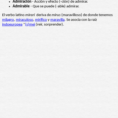
Admiración
- Acción y efecto (-ción) de admirar.
Admirable
- Que se puede (-able) admirar.
El verbo latino
mirari
deriva de
mirus
(maravilloso) de donde tenemos
milagro
,
miraculoso
,
mirífico
y
maravilla
. Se asocia con la raíz
indoeuropea
*
(s)mei
(reír, sorprender).