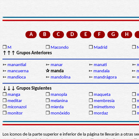
A
B
C
D
E
F
G
H
❒
M
❒
Macondo
❒
Madrid
❒
↑↑↑ Grupos Anteriores
➳
manantial
➳
manar
➳
manatí
➳
➳
mancuerna
✰ manda
➳
mandala
➳
m
➳
mandioca
➳
mandolina
➳
mandrágora
➳
m
↓↓↓ Grupos Siguientes
❒
manga
❒
manopla
❒
maqueta
❒
❒
meditar
❒
melanina
❒
membresía
❒
❒
miconazol
❒
mierda
❒
mimetismo
❒
m
❒
monitor
❒
monóxido
❒
mordaz
❒
m
Los iconos de la parte superior e inferior de la página te llevarán a otra