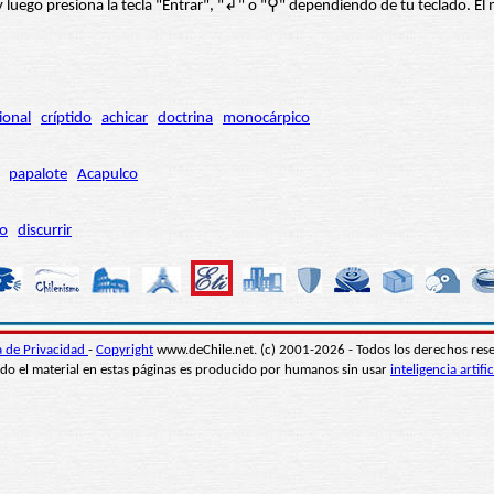
í” y luego presiona la tecla "Entrar", "↲" o "⚲" dependiendo de tu teclado.
ional
críptido
achicar
doctrina
monocárpico
papalote
Acapulco
ro
discurrir
ca de Privacidad
-
Copyright
www.deChile.net. (c) 2001-2026 - Todos los derechos res
do el material en estas páginas es producido por humanos sin usar
inteligencia artific