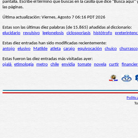
pantalla. Escribe el término que buscas en la casilla que dice “Busca aqu
las páginas.
Última actualización: Viernes, Agosto 7 06:16 PDT 2026
Estas son las últimas diez palabras (de 15.865) añadidas al diccionario:
elucidario
revulsivo
legionelosis
ciclosporiasis
histótrofo
preterintenc
Estas diez entradas han sido modificadas recientemente:
antojo
elusivo
Matilde
atleta
carajo
equivocación
chuico
churrasco
Estas fueron las diez entradas más visitadas ayer:
ojalá
etimología
metro
chile
envidia
tomate
novela
curtir
financie
Políti
To