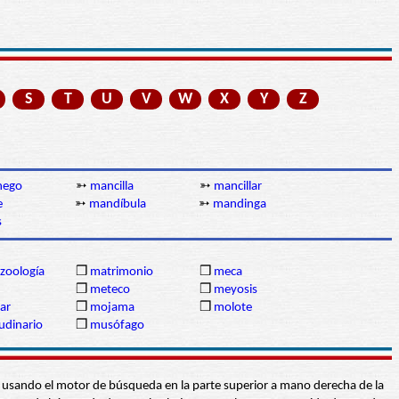
S
T
U
V
W
X
Y
Z
hego
➳
mancilla
➳
mancillar
e
➳
mandíbula
➳
mandinga
s
zoología
❒
matrimonio
❒
meca
❒
meteco
❒
meyosis
ar
❒
mojama
❒
molote
udinario
❒
musófago
abra usando el motor de búsqueda en la parte superior a mano derecha de la