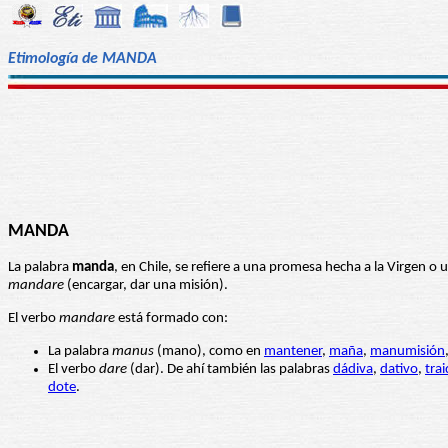
Etimología de MANDA
MANDA
La palabra
manda
, en Chile, se refiere a una promesa hecha a la Virgen o
mandare
(encargar, dar una misión).
El verbo
mandare
está formado con:
La palabra
manus
(mano), como en
mantener
,
maña
,
manumisión
El verbo
dare
(dar). De ahí también las palabras
dádiva
,
dativo
,
trai
dote
.