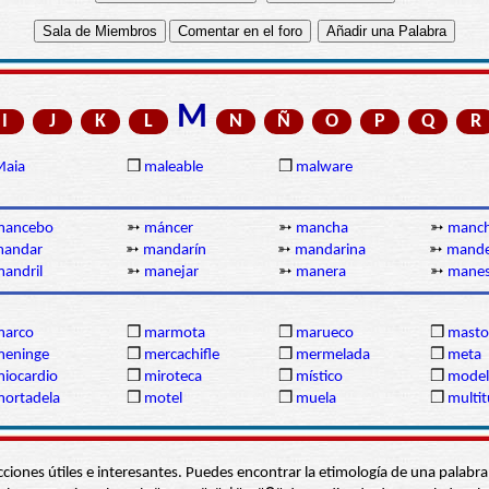
M
I
J
K
L
N
Ñ
O
P
Q
R
Maia
❒
maleable
❒
malware
mancebo
➳
máncer
➳
mancha
➳
manc
andar
➳
mandarín
➳
mandarina
➳
mand
andril
➳
manejar
➳
manera
➳
mane
marco
❒
marmota
❒
marueco
❒
masto
meninge
❒
mercachifle
❒
mermelada
❒
meta
iocardio
❒
miroteca
❒
místico
❒
model
ortadela
❒
motel
❒
muela
❒
multit
s secciones útiles e interesantes. Puedes encontrar la etimología de una pal