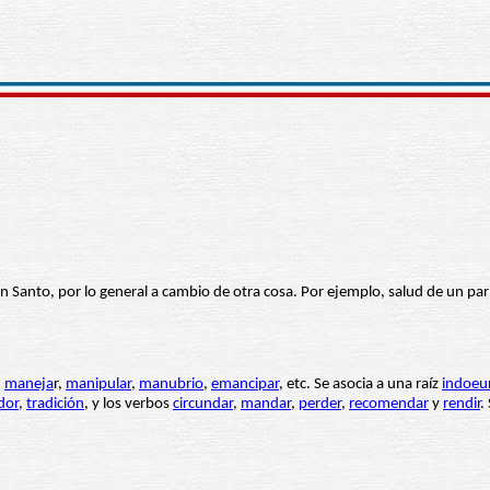
 un Santo, por lo general a cambio de otra cosa. Por ejemplo, salud de un p
,
maneja
r
,
manipular
,
manubrio
,
emancipar
, etc. Se asocia a una raíz
indoeu
dor
,
tradición
, y los verbos
circundar
,
mandar
,
perder
,
recomendar
y
rendir
.