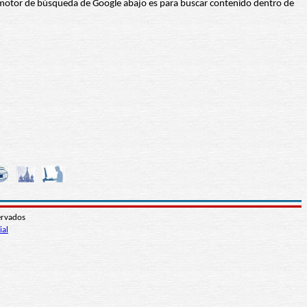
 El motor de búsqueda de Google abajo es para buscar contenido dentro de
ervados
ial