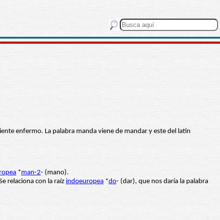
ariente enfermo. La palabra manda viene de mandar y este del latín
ropea
*
man-2
- (mano).
 Se relaciona con la raíz
indoeuropea
*
do
- (dar), que nos daría la palabra