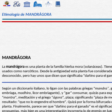
Etimología de MANDRÁGORA
MANDRÁGORA
La
mandrágora
es una planta de la familia hierba mora (solanáceas). Tiene 
usados como narcóticos. Desde la antigüedad esta planta fue considerada m
desconocido, pero hay unos que dicen que significaba "dañino para el ga
Según un diccionario italiano, lo ligan con las palabras griegas "
mandra"
, 
embriaga,
madhira
, licor embriagante), y "gar" consumar, quizás para ex
"
mantra
", meditación y el griego "
ágora
", plaza; significando "plaza de 
resultado: "que no lo engendre el hombre". Quizá por la forma bifurcada 
planta. Finalmente, parece ser que "dañino para el ganado" es el significa
propuestas, más bien es una interpretación incorrecta lo de gremio en lu