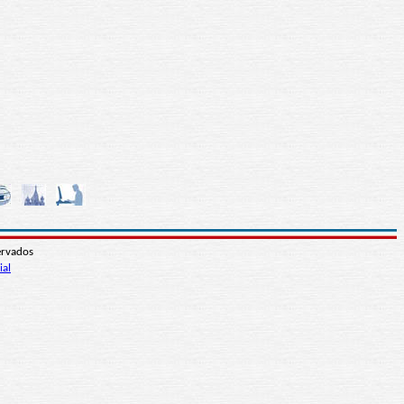
ervados
ial