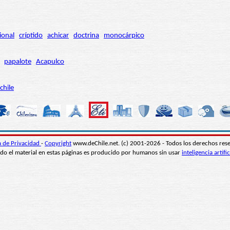
ional
críptido
achicar
doctrina
monocárpico
papalote
Acapulco
chile
ca de Privacidad
-
Copyright
www.deChile.net. (c) 2001-2026 - Todos los derechos res
do el material en estas páginas es producido por humanos sin usar
inteligencia artific