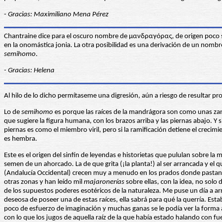
-
Gracias: Maximiliano Mena Pérez
Chantraine dice para el oscuro nombre de μανδραγόρας, de origen poco s
en la onomástica jonia. La otra posibilidad es una derivación de un nombr
semihomo
.
- Gracias: Helena
Al hilo de lo dicho permítaseme una digresión, aún a riesgo de resultar prol
Lo de
semihomo
es porque las raíces de la mandrágora son como unas zanah
que sugiere la figura humana, con los brazos arriba y las piernas abajo. Y 
piernas es como el miembro viril, pero si la ramificación detiene el creci
es hembra.
Este es el origen del sinfín de leyendas e historietas que pululan sobre l
semen de un ahorcado. La de que grita (¡la planta!) al ser arrancada y el qu
(Andalucía Occidental) crecen muy a menudo en los prados donde pastan 
otras zonas y han leído mil
majaronerías
sobre ellas, con la idea, no sol
de los supuestos poderes esotéricos de la naturaleza. Me puse un día a ar
deseosa de poseer una de estas raíces, ella sabrá para qué la querría. Es
poco de esfuerzo de imaginación y muchas ganas se le podía ver la forma a
con lo que los jugos de aquella raíz de la que había estado halando con f