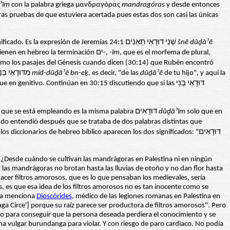
ˀīm
con la palabra griega μανδραγόρας
mandragóras
y desde entonces
as pruebas de que estuviera acertada pues estas dos son casi las únicas
Casi, porque hay otra que no se suele contar, ya que los Setenta la tradujeron de otro modo, y se piensa que se trata de una homonimia con otro significado. Es la expresión de Jeremías 24:1 שְׁנֵי דּוּדָאֵי תְאֵנִים
šnē dūḏāˀē
pero con otra forma. Sucede que muchas palabras que tienen en hebreo la terminación ים-, -
īm
, que es el morfema de plural,
como los pasajes del Génesis cuando dicen (30:14) que Rubén encontró
en el campo la palabra está en su forma plena de plural, pero cuando, en el mismo versículo, Raquel se las pide a Lía, dice que le dé מִדּוּדָאֵי בְּנֵךְ
mid-dūḏāˀē bn-eḵ
, es decir, "de las
dūḏāˀē
de tu hijo", y aquí la
"de tu hijo" que le sigue en genitivo. Continúan en 30:15 discutiendo que si las דּוּדָאֵי בְּנִי
de higos", vemos que lo que se está empleando es la misma palabra דּוּדָאִים
dūḏāˀīm
solo que en
ndo entendió después que se trataba de dos palabras distintas que
cionarios de hebreo bíblico aparecen los dos significados: "דּוּדָאִים
Desde cuándo se cultivan las mandrágoras en Palestina ni en ningún
y las mandrágoras no brotan hasta las lluvias de otoño y no dan flor hasta
cer filtros amorosos, que es lo que pensaban los medievales, sería
, es que esa idea de los filtros amorosos no es tan inocente como se
 La menciona
Dioscórides
, médico de las legiones romanas en Palestina en
maga Circe'] porque su raíz parece ser productora de filtros amorosos". Pero
co para conseguir que la persona deseada perdiera el conocimiento y se
a vulgar burundanga para violar. Y con riesgo de paro cardiaco. No podía