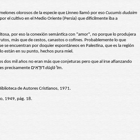
 melones olorosos de la especie que Linneo llamó por eso
Cucumis dudaim
or el cultivo en el Medio Oriente (Persia) que difícilmente iba a
etitosa, por eso la conexión semántica con "amor", no porque lo produjera
 frutos, más que de cestos, canastos o cofines. Probablemente lo que
 que se encuentran por doquier espontáneos en Palestina, que es la región
do están en su punto, hechos pura miel.
mos dos mil años no eran más que conjeturas pero que al irse afianzando
con el tiempo han tomado carta de naturaleza. Tanto es así que en hebreo moderno la palabra que se ha adoptado para denominar las mandrágoras es precisamente דּוּדָאִים
dūḏāˀīm
.
iblioteca de Autores Cristianos, 1971.
ro, 1949, pág. 18.