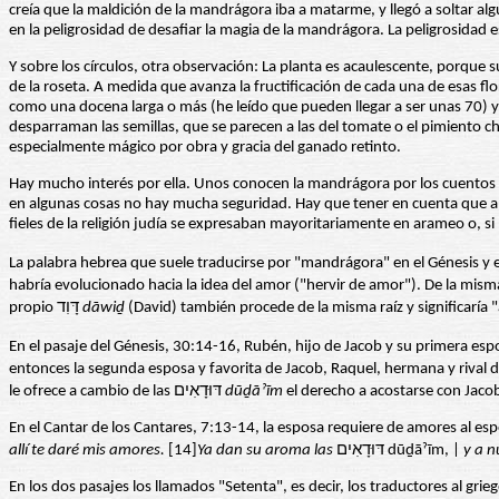
creía que la maldición de la mandrágora iba a matarme, y llegó a soltar 
en la peligrosidad de desafiar la magia de la mandrágora. La peligrosidad 
Y sobre los círculos, otra observación: La planta es acaulescente, porque s
de la roseta. A medida que avanza la fructificación de cada una de esas fl
como una docena larga o más (he leído que pueden llegar a ser unas 70) y 
desparraman las semillas, que se parecen a las del tomate o el pimiento c
especialmente mágico por obra y gracia del ganado retinto.
Hay mucho interés por ella. Unos conocen la mandrágora por los cuentos de 
en algunas cosas no hay mucha seguridad. Hay que tener en cuenta que a 
fieles de la religión judía se expresaban mayoritariamente en arameo o, si 
propio דָּוִד
dāwiḏ
(David) también procede de la misma raíz y significaría
le ofrece a cambio de las דּוּדָאִים
dūḏāˀīm
el derecho a acostarse con Jacob
En el Cantar de los Cantares, 7:13-14, la esposa requiere de amores al es
allí te daré mis amores.
[14]
Ya dan su aroma las
דּוּדָאִים dūḏāˀīm, |
y a n
En los dos pasajes los llamados "Setenta", es decir, los traductores al gri