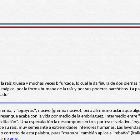
la raíz gruesa y muchas veces bifurcada, lo cual le da figura de dos piernas 
ágica, por la forma humana de la raíz y por sus poderes narcóticos. La pala
nado".
gremio, y "
agayrós
", nocivo (gremio nocivo), pero allí mismo aclara que alg
presar que acaba con la vida por medio de la embriaguez. Intermedio entre "
meditación". Una especulación la descompone en tres partes: el vetativo "
my
de su raíz, muy semejante a extremidades inferiores humanas. Las leyendas 
do correcto de esta palabra, pues "
mandra
" también aplica a "rebaño" (ital
gar de
grey
.