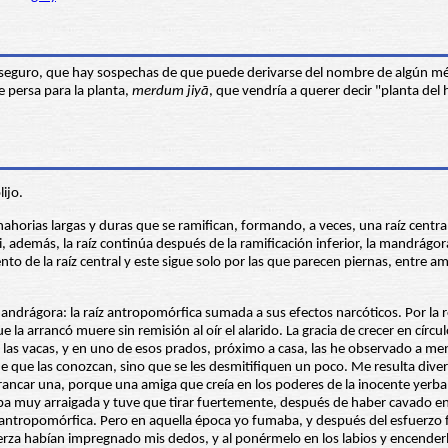
eguro, que hay sospechas de que puede derivarse del nombre de algún médi
e persa para la planta,
merdum jiy
ā
, que vendría a querer decir "planta del
ijo.
orias largas y duras que se ramifican, formando, a veces, una raíz central 
si, además, la raíz continúa después de la ramificación inferior, la mandrág
miento de la raíz central y este sigue solo por las que parecen piernas, ent
a mandrágora: la raíz antropomórfica sumada a sus efectos narcóticos. Por l
e la arrancó muere sin remisión al oír el alarido. La gracia de crecer en cír
las vacas, y en uno de esos prados, próximo a casa, las he observado a m
o de que las conozcan, sino que se les desmitifiquen un poco. Me resulta di
rancar una, porque una amiga que creía en los poderes de la inocente yerba 
taba muy arraigada y tuve que tirar fuertemente, después de haber cavado en
ntropomórfica. Pero en aquella época yo fumaba, y después del esfuerzo fui
uerza habían impregnado mis dedos, y al ponérmelo en los labios y encenderl