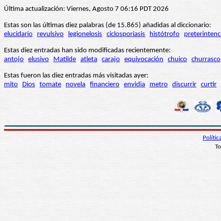
Última actualización: Viernes, Agosto 7 06:16 PDT 2026
Estas son las últimas diez palabras (de 15.865) añadidas al diccionario:
elucidario
revulsivo
legionelosis
ciclosporiasis
histótrofo
preterintenc
Estas diez entradas han sido modificadas recientemente:
antojo
elusivo
Matilde
atleta
carajo
equivocación
chuico
churrasco
Estas fueron las diez entradas más visitadas ayer:
mito
Dios
tomate
novela
financiero
envidia
metro
discurrir
curtir
Políti
To