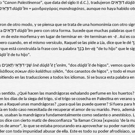
o "
Canon Palestinense
", que data del siglo II d.C.), tradujeron דּוּדָאִים
dūḏā
todas las traducciones en todas las lenguas han repetido la identificación דּוּדָאִים
dūḏāˀīm
= μανδραγόρας
mandragóras
, aunque no haya habido otr
es la misma palabra דּוּדָאִים
dūḏāˀīm
cuando van con otra palabra en genitivo dependiente de ellas pierden la ם
m
de este morfema y en lugar de terminar en -
īm
terminan en -
ē
. Así es 
palabra aparece en su forma de plural acortado que llaman constructo porque está construida la frase con la palabra בְּנֵךְ
bn-eḵ
ūḏāˀē
de tu hijo".
Por consiguiente, cuando encontramos mencionados en Jeremías 24:1 los שְׁנֵי דּוּדָאֵי תְאֵנִים
šnē dūḏāˀē ṯˀenīm,
"dos
dūḏāˀē
 καλάθους σύκων
dýo kaláthus sýkōn
, "dos canastos de higos", y todo el mu
endo en las traducciones a todos los idiomas. Si se busca esta palabra en los dic
sentido. ¿Qué hacen las mandrágoras exhalando perfume en los huertos? ¿
 días de la siega del trigo, si el trigo se cosecha en Palestina en verano 
n a Raquel unas mandrágoras? ¿para qué las puede querer? Si fuera para ha
ría en todo caso necesitada de recuperar el amor de su marido. Pero, además
iente, usaban la mandrágora fundamentalmente como sedante o anestésico.
acos dice con cierto matiz de desconfianza "la llaman Circea [κιρκαία 'de la 
ros de amor", lo que se estaba procurando era aprovechar su poder narcóti
 con toda impunidad abusar de ella. Este es todo su poder afrodisiaco, un