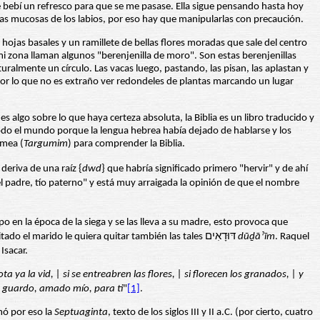
 bebí un refresco para que se me pasase. Ella sigue pensando hasta hoy
 las mucosas de los labios, por eso hay que manipularlas con precaución.
 hojas basales y un ramillete de bellas flores moradas que sale del centro
 mi zona llaman algunos "berenjenilla de moro". Son estas berenjenillas
ralmente un círculo. Las vacas luego, pastando, las pisan, las aplastan y
 por lo que no es extraño ver redondeles de plantas marcando un lugar
 algo sobre lo que haya certeza absoluta, la Biblia es un libro traducido y
odo el mundo porque la lengua hebrea había dejado de hablarse y los
amea (
Targumim
) para comprender la Biblia.
 deriva de una raíz {
dwd
} que habría significado primero "hervir" y de ahí
 padre, tío paterno" y está muy arraigada la opinión de que el nombre
o en la época de la siega y se las lleva a su madre, esto provoca que
entonces la segunda esposa y favorita de Jacob, Raquel, hermana y rival de Lía, se las pida a su hermana, quien le reprocha que encima de haberle quitado el marido le quiera quitar también las tales דּוּדָאִים
dūḏāˀīm
. Raquel
Isacar.
ta ya la vid, | si se entreabren las flores, | si florecen los granados, | y
ue guardo, amado mío, para ti
"
[1]
.
amó por eso la
Septuaginta
, texto de los siglos III y II a.C. (por cierto, cuatro