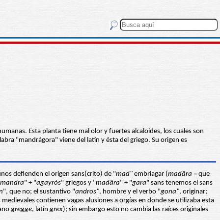
humanas. Esta planta tiene mal olor y fuertes alcaloides, los cuales son
bra "mandrágora" viene del latín y ésta del griego. Su origen es
unos defienden el origen sans(crito) de "
mad"
embriagar (
madâra
= que
mandra
" + "
agayrós
" griegos y "
madâra
" + "
gara
" sans tenemos el sans
n
", que no; el sustantivo "
andros"
, hombre y el verbo "
gona"
, originar;
medievales contienen vagas alusiones a orgías en donde se utilizaba esta
iano
gregge
, latín
grex
); sin embargo esto no cambia las raíces originales