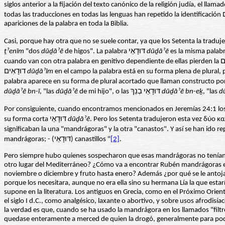
siglos anterior a la fijación del texto canónico de la religión judía, el llamad
apariciones de la palabra en toda la Biblia.
ṯˀenīm
"dos
dūḏāˀē
de higos". La palabra דּוּדָאֵי
dūḏāˀē
דוּדָאִים
d
ūḏāˀī
m
dūḏāˀē bn-ī
, "las
dūḏāˀē
de mi hijo", o las דּוּדָאֵי בְנֵךְ
dūḏāˀē bn-eḵ
, "las
d
su forma corta דּוּדָאֵי
dūḏāˀē
. Pero los Setenta tradujeron esta vez δύο
significaban la una "mandrágoras" y la otra "canastos". Y así se han ido repiti
mandrágoras; - (דּוּדָאֵי) canastillos "
[2]
.
Pero siempre hubo quienes sospecharon que esas mandrágoras no tenían 
otro lugar del Mediterráneo? ¿Cómo va a encontrar Rubén mandrágoras en los
noviembre o diciembre y fruto hasta enero? Además ¿por qué se le antoja
porque los necesitara, aunque no era ella sino su hermana Lía la que esta
supone en la literatura. Los antiguos en Grecia, como en el Próximo Or
el siglo I d.C., como analgésico, laxante o abortivo, y sobre usos afrodisí
la verdad es que, cuando se ha usado la mandrágora en los llamados "filt
quedase enteramente a merced de quien la drogó, generalmente para poder