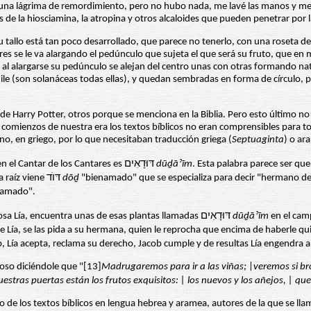
alguna lágrima de remordimiento, pero no hubo nada, me lavé las manos y me
es de la hiosciamina, la atropina y otros alcaloides que pueden penetrar por
u tallo está tan poco desarrollado, que parece no tenerlo, con una roseta de
ores se le va alargando el pedúnculo que sujeta el que será su fruto, que en
al alargarse su pedúnculo se alejan del centro unas con otras formando natu
hile (son solanáceas todas ellas), y quedan sembradas en forma de círculo,
Harry Potter, otros porque se menciona en la Biblia. Pero esto último no es
comienzos de nuestra era los textos bíblicos no eran comprensibles para t
no, en griego, por lo que necesitaban traducción griega (
Septuaginta
) o ar
La palabra hebrea que suele traducirse por "mandrágora" en el Génesis y en el Cantar de los Cantares es דּוּדָאִים
dūḏāˀīm
. Esta palabra parece ser que
habría evolucionado hacia la idea del amor ("hervir de amor"). De la misma raíz viene דּוֺד
dōḏ
"bienamado" que se especializa para decir "hermano del
 "amado".
En el pasaje del Génesis, 30:14-16, Rubén, hijo de Jacob y su primera esposa Lía, encuentra unas de esas plantas llamadas דּוּדָאִים
dūḏāˀīm
en el camp
, Lía acepta, reclama su derecho, Jacob cumple y de resultas Lía engendra a 
poso diciéndole que "[13]
Madrugaremos para ir a las viñas;
|
veremos si bro
uestras puertas están los frutos exquisitos: | los nuevos y los añejos, | q
ego de los textos bíblicos en lengua hebrea y aramea, autores de la que se ll