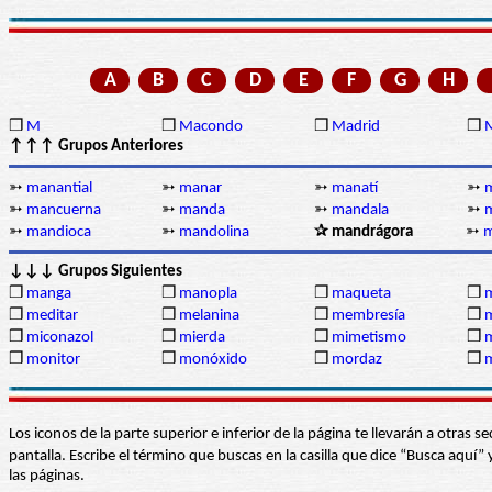
A
B
C
D
E
F
G
H
❒
M
❒
Macondo
❒
Madrid
❒
↑↑↑ Grupos Anteriores
➳
manantial
➳
manar
➳
manatí
➳
➳
mancuerna
➳
manda
➳
mandala
➳
➳
mandioca
➳
mandolina
✰ mandrágora
➳
m
↓↓↓ Grupos Siguientes
❒
manga
❒
manopla
❒
maqueta
❒
❒
meditar
❒
melanina
❒
membresía
❒
❒
miconazol
❒
mierda
❒
mimetismo
❒
m
❒
monitor
❒
monóxido
❒
mordaz
❒
m
Los iconos de la parte superior e inferior de la página te llevarán a otra
pantalla. Escribe el término que buscas en la casilla que dice “Busca aqu
las páginas.