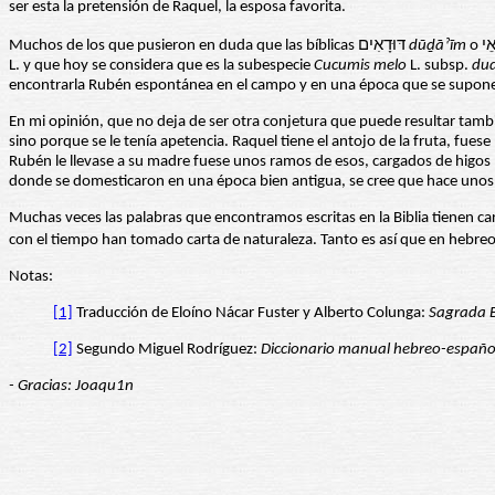
ser esta la pretensión de Raquel, la esposa favorita.
Muchos de los que pusieron en duda que las bíblicas דּוּדָאִים
dūḏāˀīm
L. y que hoy se considera que es la subespecie
Cucumis melo
L. subsp.
du
encontrarla Rubén espontánea en el campo y en una época que se supone
En mi opinión, que no deja de ser otra conjetura que puede resultar tambi
sino porque se le tenía apetencia. Raquel tiene el antojo de la fruta, fu
Rubén le llevase a su madre fuese unos ramos de esos, cargados de higos ma
donde se domesticaron en una época bien antigua, se cree que hace unos 1
Muchas veces las palabras que encontramos escritas en la Biblia tienen ca
Notas:
[1]
Traducción de Eloíno Nácar Fuster y Alberto Colunga:
Sagrada Bi
[2]
Segundo Miguel Rodríguez:
Diccionario manual hebreo-español
- Gracias: Joaqu1n