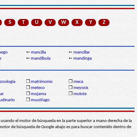
S
T
U
V
W
X
Y
Z
hego
➳
mancilla
➳
mancillar
e
➳
mandíbula
➳
mandinga
s
zoología
❒
matrimonio
❒
meca
❒
meteco
❒
meyosis
ar
❒
mojama
❒
molote
udinario
❒
musófago
abra usando el motor de búsqueda en la parte superior a mano derecha de la
 El motor de búsqueda de Google abajo es para buscar contenido dentro de