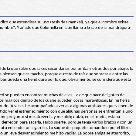
co que extendiera su uso (tesis de Fraenkel), ya que el nombre existe
 hombre". Y añade que Columella en latín llama a la raíz de la mandrágora
de la que salen dos raíces secundarias por arriba y otras dos por abajo, lo
ora piensan que es macho, porque el resto de raíz que sobresale entre las
re ambas queda una hendidura por lo que, obviamente, se considera que esta
a red se pueden encontrar muchas de ellas. La de que nace del goteo de
culos mágicos dentro de los cuales suceden cosas maravillosas. En mi tierra
enudo. A veces he acompañado a verlas a algunas amistades que vienen de
vertido ver el estremecimiento con que algunas personas se enfrentan a uno
me preguntó si me atrevería, y me picó; quizá, en el fondo, estaba
 derredor, para sacarla. Hubo suerte, porque tenía varios brazos y con un
 a encender un cigarrillo. Lo saqué del paquete tomándolo por el filtro,
o un leve desvanecimiento me hizo vacilar. La pobre amiga se aterrorizó,