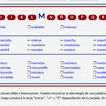
M
I
J
K
L
N
Ñ
O
P
Q
R
Maia
❒
maleable
❒
malware
mancebo
➳
máncer
➳
mancha
➳
manc
mandar
➳
mandarín
➳
mandarina
➳
mand
andril
➳
manejar
➳
manera
➳
mane
marco
❒
marmota
❒
marueco
❒
masto
meninge
❒
mercachifle
❒
mermelada
❒
meta
iocardio
❒
miroteca
❒
místico
❒
model
ortadela
❒
motel
❒
muela
❒
multit
s secciones útiles e interesantes. Puedes encontrar la etimología de una pal
í” y luego presiona la tecla "Entrar", "↲" o "⚲" dependiendo de tu teclado.