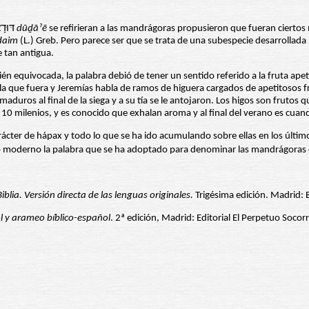
o דּוּדָאֵי
dūḏāˀē
se refirieran a las mandrágoras propusieron que fueran ciertos
daim
(L.) Greb. Pero parece ser que se trata de una subespecie desarrollada p
 tan antigua.
én equivocada, la palabra debió de tener un sentido referido a la fruta ap
ese la que fuera y Jeremías habla de ramos de higuera cargados de apetitosos
duros al final de la siega y a su tía se le antojaron. Los higos son frutos
0 milenios, y es conocido que exhalan aroma y al final del verano es cuan
rácter de hápax y todo lo que se ha ido acumulando sobre ellas en los últi
blia. Versión directa de las lenguas originales.
Trigésima edición. Madrid: B
 y arameo bíblico-español
. 2ª edición, Madrid: Editorial El Perpetuo Socor