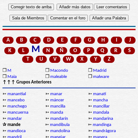
A
B
C
D
E
F
G
H
I
J
M
K
L
N
Ñ
O
P
Q
R
S
T
U
V
W
X
Y
Z
❒
M
❒
Macondo
❒
Madrid
❒
Maia
❒
maleable
❒
malware
↑↑↑ Grupos Anteriores
➳
manantial
➳
manar
➳
manatí
➳
mancebo
➳
máncer
➳
mancha
➳
manchego
➳
mancilla
➳
mancillar
➳
mancuerna
➳
manda
➳
mandala
➳
mandar
➳
mandarín
➳
mandarina
✰ mande
➳
mandíbula
➳
mandinga
➳
mandioca
➳
mandolina
➳
mandrágora
➳
mandril
➳
manejar
➳
manera