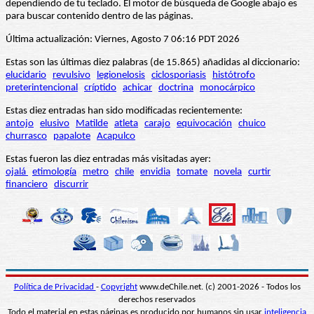
dependiendo de tu teclado. El motor de búsqueda de Google abajo es
para buscar contenido dentro de las páginas.
Última actualización: Viernes, Agosto 7 06:16 PDT 2026
Estas son las últimas diez palabras (de 15.865) añadidas al diccionario:
elucidario
revulsivo
legionelosis
ciclosporiasis
histótrofo
preterintencional
críptido
achicar
doctrina
monocárpico
Estas diez entradas han sido modificadas recientemente:
antojo
elusivo
Matilde
atleta
carajo
equivocación
chuico
churrasco
papalote
Acapulco
Estas fueron las diez entradas más visitadas ayer:
ojalá
etimología
metro
chile
envidia
tomate
novela
curtir
financiero
discurrir
Política de Privacidad
-
Copyright
www.deChile.net. (c) 2001-2026 - Todos los
derechos reservados
Todo el material en estas páginas es producido por humanos sin usar
inteligencia