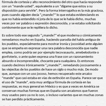
fórmula de cortesía y alto reconocimiento del otro que hacía responder
con un "mande usted", equivalente a un "dígame que estoy a su
disposición para servirle". Pero la forma interrogativa es la más graciosa,
pues cuando alguien decía "¿mande?" lo que estaba evidenciando es
que no había entendido ni jota de lo que se le había dicho, muchas
veces por ser palabra o expresión desconocida, y se estaba solicitando
cortésmente que se le repitiera lo dicho.
Es sobre todo ese segundo "¿mande?" el que moderna y cómicamente
remedamos mucho en España, haciendo parodia del habla antigua de
los pueblos, especialmente para mostrar ironía y jocosidad ante alguien
que se empeña en expresar una rara palabra desconocida que nadie
emplea, como podría ser por ejemplo tecovasaurio, amebelodonte o
gonfoterio, o ante quien expresa una frase con un razonamiento
absurdo e incomprensible, chocante para cualquiera. Es entonces
cuando decimos irónicamente "¿mande?", remedando jocosamente a
las viejecitas de los pueblos de hace un siglo o mucho más. De modo
que, aunque con un uso jocoso, hemos recuperado este arcaico
"mande" que casi estaba en vías de extinción en España. Parece ser que
el uso de "mande", esta muy antigua fórmula de cortesía en las
respuestas, es muy general en México y es que a veces en América se
conservan muchas formas que en España son arcaísmos que fueron
muy usados pero ya no lo son, o incluso variantes que en muchas zonas
se han perdido prácticamente.