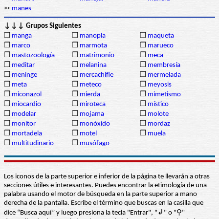
➳
manes
↓↓↓ Grupos Siguientes
❒
manga
❒
manopla
❒
maqueta
❒
marco
❒
marmota
❒
marueco
❒
mastozoología
❒
matrimonio
❒
meca
❒
meditar
❒
melanina
❒
membresía
❒
meninge
❒
mercachifle
❒
mermelada
❒
meta
❒
meteco
❒
meyosis
❒
miconazol
❒
mierda
❒
mimetismo
❒
miocardio
❒
miroteca
❒
místico
❒
modelar
❒
mojama
❒
molote
❒
monitor
❒
monóxido
❒
mordaz
❒
mortadela
❒
motel
❒
muela
❒
multitudinario
❒
musófago
Los iconos de la parte superior e inferior de la página te llevarán a otras
secciones útiles e interesantes. Puedes encontrar la etimología de una
palabra usando el motor de búsqueda en la parte superior a mano
derecha de la pantalla. Escribe el término que buscas en la casilla que
dice “Busca aquí” y luego presiona la tecla "Entrar", "↲" o "⚲"