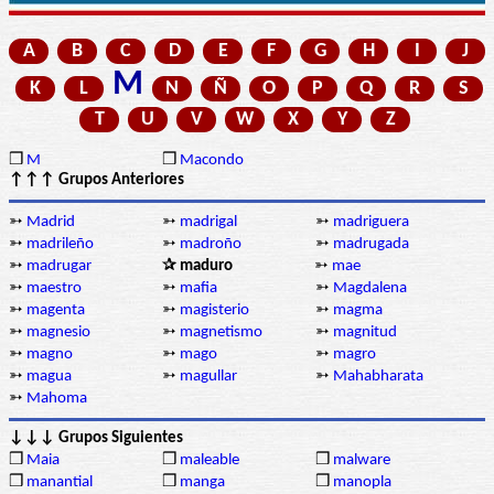
A
B
C
D
E
F
G
H
I
J
M
K
L
N
Ñ
O
P
Q
R
S
T
U
V
W
X
Y
Z
❒
M
❒
Macondo
↑↑↑ Grupos Anteriores
➳
Madrid
➳
madrigal
➳
madriguera
➳
madrileño
➳
madroño
➳
madrugada
➳
madrugar
✰ maduro
➳
mae
➳
maestro
➳
mafia
➳
Magdalena
➳
magenta
➳
magisterio
➳
magma
➳
magnesio
➳
magnetismo
➳
magnitud
➳
magno
➳
mago
➳
magro
➳
magua
➳
magullar
➳
Mahabharata
➳
Mahoma
↓↓↓ Grupos Siguientes
❒
Maia
❒
maleable
❒
malware
❒
manantial
❒
manga
❒
manopla