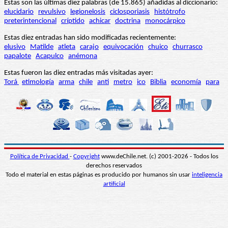
Estas son las últimas diez palabras (de 15.865) añadidas al diccionario:
elucidario
revulsivo
legionelosis
ciclosporiasis
histótrofo
preterintencional
críptido
achicar
doctrina
monocárpico
Estas diez entradas han sido modificadas recientemente:
elusivo
Matilde
atleta
carajo
equivocación
chuico
churrasco
papalote
Acapulco
anémona
Estas fueron las diez entradas más visitadas ayer:
Torá
etimología
arma
chile
anti
metro
ico
Biblia
economía
para
Política de Privacidad
-
Copyright
www.deChile.net. (c) 2001-2026 - Todos los
derechos reservados
Todo el material en estas páginas es producido por humanos sin usar
inteligencia
artificial