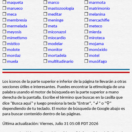
❒
maqueta
❒
marco
❒
marmota
❒
marueco
❒
mastozoología
❒
matrimonio
❒
meca
❒
meditar
❒
melanina
❒
membresía
❒
meninge
❒
mercachifle
❒
mermelada
❒
meta
❒
meteco
❒
meyosis
❒
miconazol
❒
mierda
❒
mimetismo
❒
miocardio
❒
miroteca
❒
místico
❒
modelar
❒
mojama
❒
molote
❒
monitor
❒
monóxido
❒
mordaz
❒
mortadela
❒
motel
❒
muela
❒
multitudinario
❒
musófago
Los iconos de la parte superior e inferior de la página te llevarán a otras
secciones útiles e interesantes. Puedes encontrar la etimología de una
palabra usando el motor de búsqueda en la parte superior a mano
derecha de la pantalla. Escribe el término que buscas en la casilla que
dice “Busca aquí” y luego presiona la tecla "Entrar", "↲" o "⚲"
dependiendo de tu teclado. El motor de búsqueda de Google abajo es
para buscar contenido dentro de las páginas.
Última actualización: Viernes, Julio 31 05:08 PDT 2026