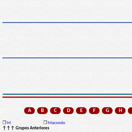
A
B
C
D
E
F
G
H
❒
M
❒
Macondo
↑↑↑ Grupos Anteriores