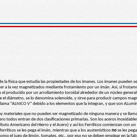
de la física que estudia las propiedades de los imanes. Los imanes pueden ser
r a la vez magnetizados mediante frotamiento por un imán. Así, si frotamo
el producido por un arrollamiento toroidal alrededor de un núcleo generalm
 el diámetro, se lo denomina solenoide, y sirve para producir campos mag
e llama "ALNICO V" debido a los elementos que la integran, y que son ALumi
ay materiales que no pueden ser magnetizado de ninguna manera y se llaman
o todos entran de dos clasificaciones primarias. Son los aceros inoxidables:
tituto Americano del Hierro y el Acero) y así los Ferríticos comienzan con un
erríticos se les pega el imán, mientras que a los austenísticos
no
se les pega
como el jugo de limón, tomates, etc., por eso no se deben emplear en la fabr