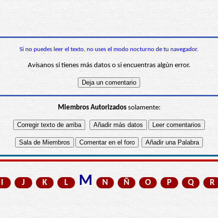
Si no puedes leer el texto, no uses el modo nocturno de tu navegador.
Avísanos si tienes más datos o si encuentras algún error.
Miembros Autorizados
solamente:
M
I
J
K
L
N
Ñ
O
P
Q
R