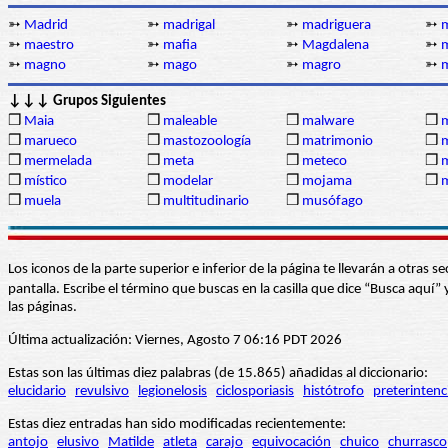
➳
Madrid
➳
madrigal
➳
madriguera
➳
m
➳
maestro
➳
mafia
➳
Magdalena
➳
➳
magno
➳
mago
➳
magro
➳
↓↓↓ Grupos Siguientes
❒
Maia
❒
maleable
❒
malware
❒
m
❒
marueco
❒
mastozoología
❒
matrimonio
❒
❒
mermelada
❒
meta
❒
meteco
❒
m
❒
místico
❒
modelar
❒
mojama
❒
❒
muela
❒
multitudinario
❒
musófago
Los iconos de la parte superior e inferior de la página te llevarán a otra
pantalla. Escribe el término que buscas en la casilla que dice “Busca aqu
las páginas.
Última actualización: Viernes, Agosto 7 06:16 PDT 2026
Estas son las últimas diez palabras (de 15.865) añadidas al diccionario:
elucidario
revulsivo
legionelosis
ciclosporiasis
histótrofo
preterintenc
Estas diez entradas han sido modificadas recientemente:
antojo
elusivo
Matilde
atleta
carajo
equivocación
chuico
churrasco