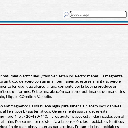
 naturales o artificiales y también están los electroimanes. La magnetita
s un trozo de acero con un imán permanente, este se imantará, pero el
ente ferroso, que al circular una corriente por la bobina produce un
néticos uniformes. Existe una aleación para producir imanes permanentes
nio, NÍquel, CObalto y Vanadio.
 antimagnéticos. Una buena regla para saber si un acero inoxidable es
 a) ferríticos b) austenísticos. Generalmente sus calidades están
 número 4, ej. 420-430-440... y los austenísticos están clasificados con el
 el imán. Por su menor resistencia a la corrosiòn, los inoxidables ferríticos
icación de cacerolas y baterías para cocinar. En cambio los inoxidables