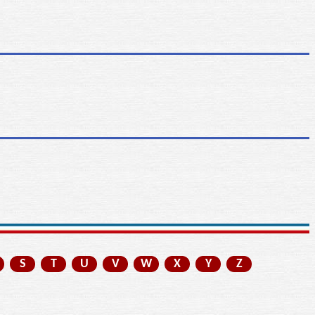
S
T
U
V
W
X
Y
Z