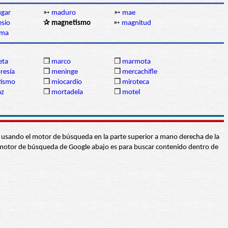
gar
➳
maduro
➳
mae
sio
✰ magnetismo
➳
magnitud
ma
eta
❒
marco
❒
marmota
esía
❒
meninge
❒
mercachifle
ismo
❒
miocardio
❒
miroteca
az
❒
mortadela
❒
motel
abra usando el motor de búsqueda en la parte superior a mano derecha de la
 El motor de búsqueda de Google abajo es para buscar contenido dentro de