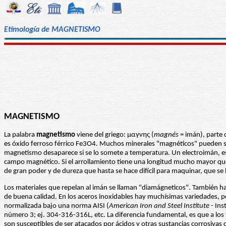
Etimología de MAGNETISMO
MAGNETISMO
La palabra
magnetismo
viene del griego: μαγνης (
magnés
= imán), parte 
es óxido ferroso férrico Fe3O4. Muchos minerales "magnéticos" pueden se
magnetismo desaparece si se lo somete a temperatura. Un electroimán, es 
campo magnético. Si el arrollamiento tiene una longitud mucho mayor que
de gran poder y de dureza que hasta se hace difícil para maquinar, que s
Los materiales que repelan al imán se llaman "diamágneticos". También h
de buena calidad. En los aceros inoxidables hay muchísimas variedades, per
normalizada bajo una norma AISI (
American Iron and Steel Institute
- Ins
número 3; ej. 304-316-316L, etc. La diferencia fundamental, es que a los f
son susceptibles de ser atacados por ácidos y otras sustancias corrosivas 