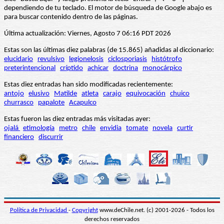
dependiendo de tu teclado. El motor de búsqueda de Google abajo es
para buscar contenido dentro de las páginas.
Última actualización: Viernes, Agosto 7 06:16 PDT 2026
Estas son las últimas diez palabras (de 15.865) añadidas al diccionario:
elucidario
revulsivo
legionelosis
ciclosporiasis
histótrofo
preterintencional
críptido
achicar
doctrina
monocárpico
Estas diez entradas han sido modificadas recientemente:
antojo
elusivo
Matilde
atleta
carajo
equivocación
chuico
churrasco
papalote
Acapulco
Estas fueron las diez entradas más visitadas ayer:
ojalá
etimología
metro
chile
envidia
tomate
novela
curtir
financiero
discurrir
Política de Privacidad
-
Copyright
www.deChile.net. (c) 2001-2026 - Todos los
derechos reservados