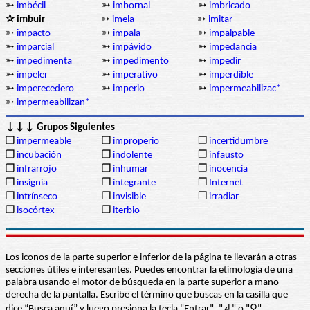
➳
imbécil
➳
imbornal
➳
imbricado
✰ imbuir
➳
imela
➳
imitar
➳
impacto
➳
impala
➳
impalpable
➳
imparcial
➳
impávido
➳
impedancia
➳
impedimenta
➳
impedimento
➳
impedir
➳
impeler
➳
imperativo
➳
imperdible
➳
imperecedero
➳
imperio
➳
impermeabilizac*
➳
impermeabilizan*
↓↓↓ Grupos Siguientes
❒
impermeable
❒
improperio
❒
incertidumbre
❒
incubación
❒
indolente
❒
infausto
❒
infrarrojo
❒
inhumar
❒
inocencia
❒
insignia
❒
integrante
❒
Internet
❒
intrínseco
❒
invisible
❒
irradiar
❒
isocórtex
❒
iterbio
Los iconos de la parte superior e inferior de la página te llevarán a otras
secciones útiles e interesantes. Puedes encontrar la etimología de una
palabra usando el motor de búsqueda en la parte superior a mano
derecha de la pantalla. Escribe el término que buscas en la casilla que
dice “Busca aquí” y luego presiona la tecla "Entrar", "↲" o "⚲"