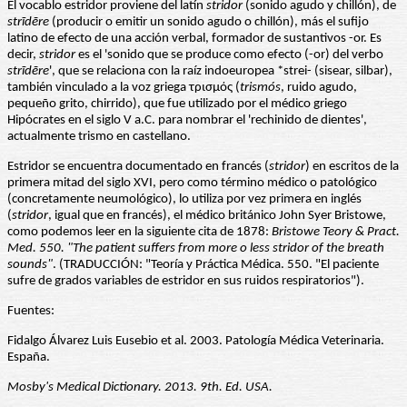
El vocablo estridor proviene del latín
stridor
(sonido agudo y chillón), de
strīdēre
(producir o emitir un sonido agudo o chillón), más el sufijo
latino de efecto de una acción verbal, formador de sustantivos -or. Es
decir,
stridor
es el 'sonido que se produce como efecto (-or) del verbo
strīdēre
', que se relaciona con la raíz indoeuropea *strei- (sisear, silbar),
también vinculado a la voz griega τρισμός (
trismós
, ruido agudo,
pequeño grito, chirrido), que fue utilizado por el médico griego
Hipócrates en el siglo V a.C. para nombrar el 'rechinido de dientes',
actualmente trismo en castellano.
Estridor se encuentra documentado en francés (
stridor
) en escritos de la
primera mitad del siglo XVI, pero como término médico o patológico
(concretamente neumológico), lo utiliza por vez primera en inglés
(
stridor
, igual que en francés), el médico británico John Syer Bristowe,
como podemos leer en la siguiente cita de 1878:
Bristowe Teory & Pract.
Med. 550. "The patient suffers from more o less stridor of the breath
sounds"
. (TRADUCCIÓN: "Teoría y Práctica Médica. 550. "El paciente
sufre de grados variables de estridor en sus ruidos respiratorios").
Fuentes:
Fidalgo Álvarez Luis Eusebio et al. 2003. Patología Médica Veterinaria.
España.
Mosby's Medical Dictionary. 2013. 9th. Ed. USA.