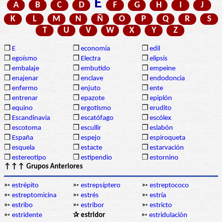
E
A
B
C
D
F
G
H
I
J
K
L
M
N
Ñ
O
P
Q
R
S
T
U
V
W
X
Y
Z
❒
E
❒
economía
❒
edil
❒
egoísmo
❒
Electra
❒
elipsis
❒
embalaje
❒
embutido
❒
empeine
❒
enajenar
❒
enclave
❒
endodoncia
❒
enfermo
❒
enjuto
❒
ente
❒
entrenar
❒
epazote
❒
epiplón
❒
equino
❒
ergotismo
❒
erudito
❒
Escandinavia
❒
escatófago
❒
escólex
❒
escotoma
❒
escullir
❒
eslabón
❒
España
❒
espejo
❒
espiroqueta
❒
esquela
❒
estacte
❒
estarvación
❒
estereotipo
❒
estipendio
❒
estornino
↑↑↑ Grupos Anteriores
➳
estrépito
➳
estrepsíptero
➳
estreptococo
➳
estreptomicina
➳
estrés
➳
estría
➳
estribo
➳
estribor
➳
estricto
➳
estridente
✰ estridor
➳
estridulación