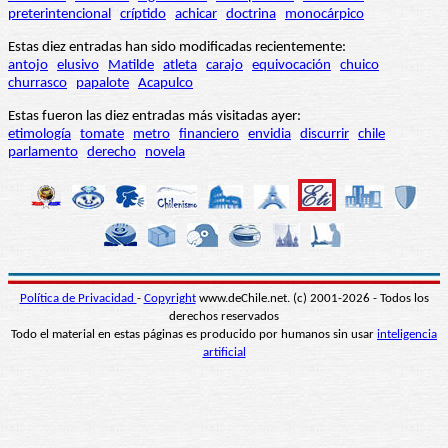
preterintencional
críptido
achicar
doctrina
monocárpico
Estas diez entradas han sido modificadas recientemente:
antojo
elusivo
Matilde
atleta
carajo
equivocación
chuico
churrasco
papalote
Acapulco
Estas fueron las diez entradas más visitadas ayer:
etimología
tomate
metro
financiero
envidia
discurrir
chile
parlamento
derecho
novela
Política de Privacidad
-
Copyright
www.deChile.net. (c) 2001-2026 - Todos los
derechos reservados
Todo el material en estas páginas es producido por humanos sin usar
inteligencia
artificial