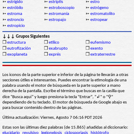
➳
estrígido
➳
estriptis
➳
estro
➳
estróbilo
➳
estroboscopio
➳
estrógeno
➳
estroma
➳
estromanía
➳
estromatolito
➳
estroncio
➳
estropajo
➳
estropear
➳
estropicio
↓↓↓ Grupos Siguientes
❒
estructura
❒
etílico
❒
eufemismo
❒
eutrofización
❒
exabrupto
❒
exento
❒
exoplaneta
❒
exprés
❒
extraterrestre
Los iconos de la parte superior e inferior de la página te llevarán a otras
secciones útiles e interesantes. Puedes encontrar la etimología de una
palabra usando el motor de búsqueda en la parte superior a mano
derecha de la pantalla. Escribe el término que buscas en la casilla que
dice “Busca aquí” y luego presiona la tecla "Entrar", "↲" o "⚲"
dependiendo de tu teclado. El motor de búsqueda de Google abajo es
para buscar contenido dentro de las páginas.
Última actualización: Viernes, Agosto 7 06:16 PDT 2026
Estas son las últimas diez palabras (de 15.865) añadidas al diccionario:
elucidario
revulsivo
legionelosis
ciclosporiasis
histótrofo