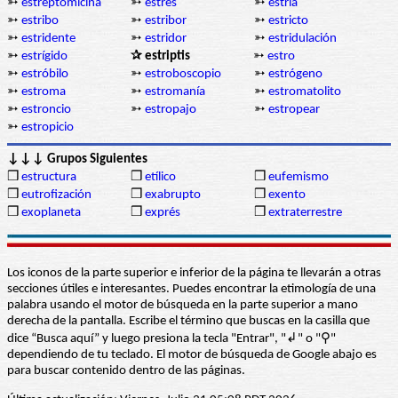
➳
estreptomicina
➳
estrés
➳
estría
➳
estribo
➳
estribor
➳
estricto
➳
estridente
➳
estridor
➳
estridulación
➳
estrígido
✰ estriptis
➳
estro
➳
estróbilo
➳
estroboscopio
➳
estrógeno
➳
estroma
➳
estromanía
➳
estromatolito
➳
estroncio
➳
estropajo
➳
estropear
➳
estropicio
↓↓↓ Grupos Siguientes
❒
estructura
❒
etílico
❒
eufemismo
❒
eutrofización
❒
exabrupto
❒
exento
❒
exoplaneta
❒
exprés
❒
extraterrestre
Los iconos de la parte superior e inferior de la página te llevarán a otras
secciones útiles e interesantes. Puedes encontrar la etimología de una
palabra usando el motor de búsqueda en la parte superior a mano
derecha de la pantalla. Escribe el término que buscas en la casilla que
dice “Busca aquí” y luego presiona la tecla "Entrar", "↲" o "⚲"
dependiendo de tu teclado. El motor de búsqueda de Google abajo es
para buscar contenido dentro de las páginas.