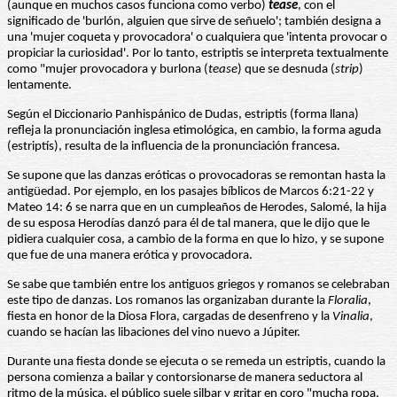
(aunque en muchos casos funciona como verbo)
tease
, con el
significado de 'burlón, alguien que sirve de señuelo'; también designa a
una 'mujer coqueta y provocadora' o cualquiera que 'intenta provocar o
propiciar la curiosidad'. Por lo tanto, estriptis se interpreta textualmente
como "mujer provocadora y burlona (
tease
) que se desnuda (
strip
)
lentamente.
Según el Diccionario Panhispánico de Dudas, estriptis (forma llana)
refleja la pronunciación inglesa etimológica, en cambio, la forma aguda
(estriptís), resulta de la influencia de la pronunciación francesa.
Se supone que las danzas eróticas o provocadoras se remontan hasta la
antigüedad. Por ejemplo, en los pasajes bíblicos de Marcos 6:21-22 y
Mateo 14: 6 se narra que en un cumpleaños de Herodes, Salomé, la hija
de su esposa Herodías danzó para él de tal manera, que le dijo que le
pidiera cualquier cosa, a cambio de la forma en que lo hizo, y se supone
que fue de una manera erótica y provocadora.
Se sabe que también entre los antiguos griegos y romanos se celebraban
este tipo de danzas. Los romanos las organizaban durante la
Floralia
,
fiesta en honor de la Diosa Flora, cargadas de desenfreno y la
Vinalia
,
cuando se hacían las libaciones del vino nuevo a Júpiter.
Durante una fiesta donde se ejecuta o se remeda un estriptis, cuando la
persona comienza a bailar y contorsionarse de manera seductora al
ritmo de la música, el público suele silbar y gritar en coro "mucha ropa,