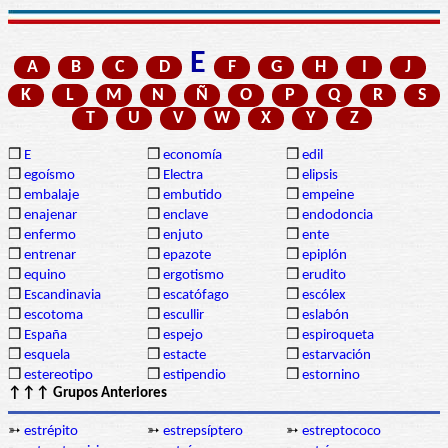
E
A
B
C
D
F
G
H
I
J
K
L
M
N
Ñ
O
P
Q
R
S
T
U
V
W
X
Y
Z
❒
E
❒
economía
❒
edil
❒
egoísmo
❒
Electra
❒
elipsis
❒
embalaje
❒
embutido
❒
empeine
❒
enajenar
❒
enclave
❒
endodoncia
❒
enfermo
❒
enjuto
❒
ente
❒
entrenar
❒
epazote
❒
epiplón
❒
equino
❒
ergotismo
❒
erudito
❒
Escandinavia
❒
escatófago
❒
escólex
❒
escotoma
❒
escullir
❒
eslabón
❒
España
❒
espejo
❒
espiroqueta
❒
esquela
❒
estacte
❒
estarvación
❒
estereotipo
❒
estipendio
❒
estornino
↑↑↑ Grupos Anteriores
➳
estrépito
➳
estrepsíptero
➳
estreptococo