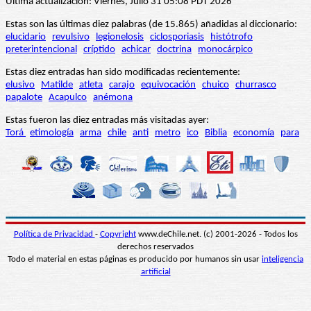
Última actualización: Viernes, Julio 31 05:08 PDT 2026
Estas son las últimas diez palabras (de 15.865) añadidas al diccionario:
elucidario
revulsivo
legionelosis
ciclosporiasis
histótrofo
preterintencional
críptido
achicar
doctrina
monocárpico
Estas diez entradas han sido modificadas recientemente:
elusivo
Matilde
atleta
carajo
equivocación
chuico
churrasco
papalote
Acapulco
anémona
Estas fueron las diez entradas más visitadas ayer:
Torá
etimología
arma
chile
anti
metro
ico
Biblia
economía
para
Política de Privacidad
-
Copyright
www.deChile.net. (c) 2001-2026 - Todos los
derechos reservados
Todo el material en estas páginas es producido por humanos sin usar
inteligencia
artificial