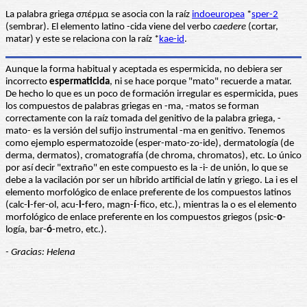
La palabra griega σπέρμα se asocia con la raíz
indoeuropea
*
sper
-2
(sembrar). El elemento latino -cida viene del verbo
caedere
(cortar,
matar) y este se relaciona con la raíz *
kae-id
.
Aunque la forma habitual y aceptada es espermicida, no debiera ser
incorrecto
espermaticida
, ni se hace porque "mato" recuerde a matar.
De hecho lo que es un poco de formación irregular es espermicida, pues
los compuestos de palabras griegas en -ma, -matos se forman
correctamente con la raíz tomada del genitivo de la palabra griega, -
mato- es la versión del sufijo instrumental -ma en genitivo. Tenemos
como ejemplo espermatozoide (esper-mato-zo-ide), dermatología (de
derma, dermatos), cromatografía (de chroma, chromatos), etc. Lo único
por así decir "extraño" en este compuesto es la -i- de unión, lo que se
debe a la vacilación por ser un híbrido artificial de latín y griego. La i es el
elemento morfológico de enlace preferente de los compuestos latinos
(calc-
i
-fer-ol, acu-
i-
fero, magn-
í
-fico, etc.), mientras la o es el elemento
morfológico de enlace preferente en los compuestos griegos (psic-
o
-
logía, bar-
ó
-metro, etc.).
- Gracias: Helena