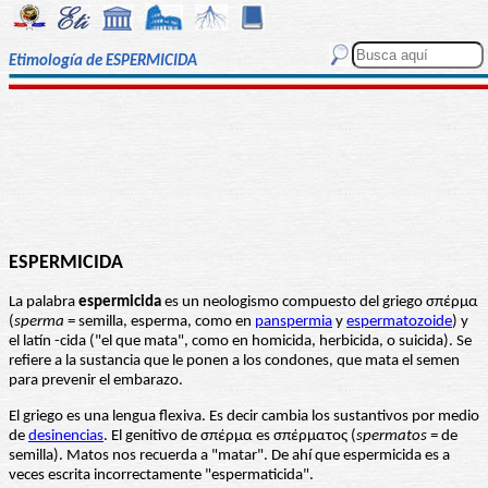
Etimología de ESPERMICIDA
ESPERMICIDA
La palabra
espermicida
es un neologismo compuesto del griego σπέρμα
(
sperma
= semilla, esperma, como en
panspermia
y
espermatozoide
) y
el latín -cida ("el que mata", como en homicida, herbicida, o suicida). Se
refiere a la sustancia que le ponen a los condones, que mata el semen
para prevenir el embarazo.
El griego es una lengua flexiva. Es decir cambia los sustantivos por medio
de
desinencias
. El genitivo de σπέρμα es σπέρματος (
spermatos
= de
semilla). Matos nos recuerda a "matar". De ahí que espermicida es a
veces escrita incorrectamente "espermaticida".