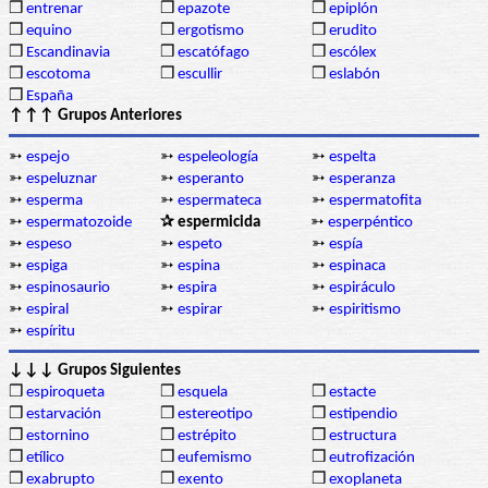
❒
entrenar
❒
epazote
❒
epiplón
❒
equino
❒
ergotismo
❒
erudito
❒
Escandinavia
❒
escatófago
❒
escólex
❒
escotoma
❒
escullir
❒
eslabón
❒
España
↑↑↑ Grupos Anteriores
➳
espejo
➳
espeleología
➳
espelta
➳
espeluznar
➳
esperanto
➳
esperanza
➳
esperma
➳
espermateca
➳
espermatofita
➳
espermatozoide
✰ espermicida
➳
esperpéntico
➳
espeso
➳
espeto
➳
espía
➳
espiga
➳
espina
➳
espinaca
➳
espinosaurio
➳
espira
➳
espiráculo
➳
espiral
➳
espirar
➳
espiritismo
➳
espíritu
↓↓↓ Grupos Siguientes
❒
espiroqueta
❒
esquela
❒
estacte
❒
estarvación
❒
estereotipo
❒
estipendio
❒
estornino
❒
estrépito
❒
estructura
❒
etílico
❒
eufemismo
❒
eutrofización
❒
exabrupto
❒
exento
❒
exoplaneta