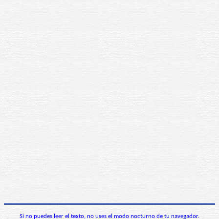
Si no puedes leer el texto, no uses el modo nocturno de tu navegador.