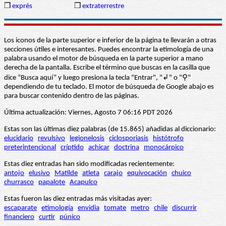
❒
exprés
❒
extraterrestre
Los iconos de la parte superior e inferior de la página te llevarán a otras
secciones útiles e interesantes. Puedes encontrar la etimología de una
palabra usando el motor de búsqueda en la parte superior a mano
derecha de la pantalla. Escribe el término que buscas en la casilla que
dice “Busca aquí” y luego presiona la tecla "Entrar", "↲" o "⚲"
dependiendo de tu teclado. El motor de búsqueda de Google abajo es
para buscar contenido dentro de las páginas.
Última actualización: Viernes, Agosto 7 06:16 PDT 2026
Estas son las últimas diez palabras (de 15.865) añadidas al diccionario:
elucidario
revulsivo
legionelosis
ciclosporiasis
histótrofo
preterintencional
críptido
achicar
doctrina
monocárpico
Estas diez entradas han sido modificadas recientemente:
antojo
elusivo
Matilde
atleta
carajo
equivocación
chuico
churrasco
papalote
Acapulco
Estas fueron las diez entradas más visitadas ayer:
escaparate
etimología
envidia
tomate
metro
chile
discurrir
financiero
curtir
púnico