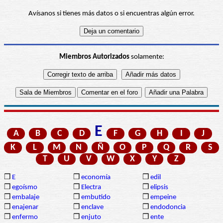
Avísanos si tienes más datos o si encuentras algún error.
Miembros Autorizados
solamente:
E
A
B
C
D
F
G
H
I
J
K
L
M
N
Ñ
O
P
Q
R
S
T
U
V
W
X
Y
Z
❒
E
❒
economía
❒
edil
❒
egoísmo
❒
Electra
❒
elipsis
❒
embalaje
❒
embutido
❒
empeine
❒
enajenar
❒
enclave
❒
endodoncia
❒
enfermo
❒
enjuto
❒
ente