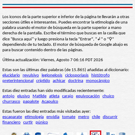
Los iconos de la parte superior e inferior de la página te llevarán a otras
secciones útiles e interesantes. Puedes encontrar la etimología de una
palabra usando el motor de búsqueda en la parte superior a mano
derecha de la pantalla. Escribe el término que buscas en la casilla que
dice “Busca aquí” y luego presiona la tecla "Entrar", "↲" o "⚲"
dependiendo de tu teclado. El motor de búsqueda de Google abajo es
para buscar contenido dentro de las páginas.
Última actualización: Viernes, Agosto 7 06:16 PDT 2026
Estas son las últimas diez palabras (de 15.865) añadidas al diccionario:
elucidario
revulsivo
legionelosis
ciclosporiasis
histótrofo
preterintencional
críptido
achicar
doctrina
monocárpico
Estas diez entradas han sido modificadas recientemente:
antojo
elusivo
Matilde
atleta
carajo
equivocación
chuico
churrasco
papalote
Acapulco
Estas fueron las diez entradas más visitadas ayer:
escaparate
etimología
envidia
tomate
metro
chile
discurrir
financiero
curtir
púnico