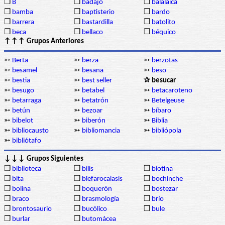
❒
B
❒
badajo
❒
balalaica
❒
bamba
❒
baptisterio
❒
bardo
❒
barrera
❒
bastardilla
❒
batolito
❒
beca
❒
bellaco
❒
béquico
↑↑↑ Grupos Anteriores
➳
Berta
➳
berza
➳
berzotas
➳
besamel
➳
besana
➳
beso
➳
bestia
➳
best seller
✰ besucar
➳
besugo
➳
betabel
➳
betacaroteno
➳
betarraga
➳
betatrón
➳
Betelgeuse
➳
betún
➳
bezoar
➳
bíbaro
➳
bibelot
➳
biberón
➳
Biblia
➳
bibliocausto
➳
bibliomancia
➳
bibliópola
➳
bibliótafo
↓↓↓ Grupos Siguientes
❒
biblioteca
❒
bilis
❒
biotina
❒
bita
❒
blefarocalasis
❒
bochinche
❒
bolina
❒
boquerón
❒
bostezar
❒
braco
❒
brasmología
❒
brío
❒
brontosaurio
❒
bucólico
❒
bule
❒
burlar
❒
butomácea