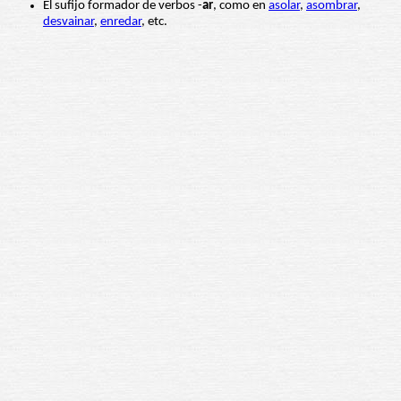
El sufijo formador de verbos -
ar
, como en
asolar
,
asombrar
,
desvainar
,
enredar
, etc.