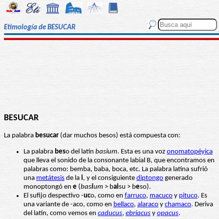
Etimología de BESUCAR
BESUCAR
La palabra
besucar
(dar muchos besos) está compuesta con:
La palabra
bes
o del latín
basium
. Esta es una voz
onomatopéyica
que lleva el sonido de la consonante labial B, que encontramos en
palabras como: bemba, baba, boca, etc. La palabra latina sufrió
una
metátesis
de la
i
, y el consiguiente
diptongo
generado
monoptongó en
e
(
bas
i
um
> b
ai
su > b
e
so).
El sufijo despectivo -
uc
o, como en
farruco
,
macuco
y
pituco
. Es
una variante de -aco, como en
bellaco
,
alaraco
y
chamaco
. Deriva
del latín, como vemos en
caducus
,
ebriacus
y
opacus
.