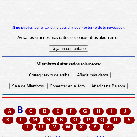
Si no puedes leer el texto, no uses el modo nocturno de tu navegador.
Avísanos si tienes más datos o si encuentras algún error.
Miembros Autorizados
solamente:
B
A
C
D
E
F
G
H
I
J
K
L
M
N
Ñ
O
P
Q
R
S
T
U
V
W
X
Y
Z