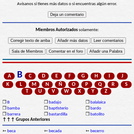
Avísanos si tienes más datos o si encuentras algún error.
Miembros Autorizados
solamente:
B
A
C
D
E
F
G
H
I
J
K
L
M
N
Ñ
O
P
Q
R
S
T
U
V
W
X
Y
Z
❒
B
❒
badajo
❒
balalaica
❒
bamba
❒
baptisterio
❒
bardo
❒
barrera
❒
bastardilla
❒
batolito
↑↑↑ Grupos Anteriores
➳
beca
➳
becada
➳
becerro