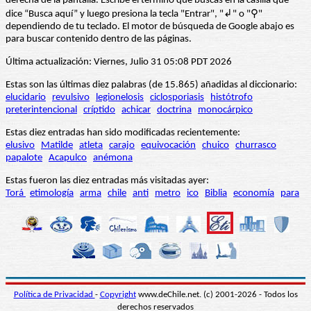
derecha de la pantalla. Escribe el término que buscas en la casilla que
dice “Busca aquí” y luego presiona la tecla "Entrar", "↲" o "⚲"
dependiendo de tu teclado. El motor de búsqueda de Google abajo es
para buscar contenido dentro de las páginas.
Última actualización: Viernes, Julio 31 05:08 PDT 2026
Estas son las últimas diez palabras (de 15.865) añadidas al diccionario:
elucidario
revulsivo
legionelosis
ciclosporiasis
histótrofo
preterintencional
críptido
achicar
doctrina
monocárpico
Estas diez entradas han sido modificadas recientemente:
elusivo
Matilde
atleta
carajo
equivocación
chuico
churrasco
papalote
Acapulco
anémona
Estas fueron las diez entradas más visitadas ayer:
Torá
etimología
arma
chile
anti
metro
ico
Biblia
economía
para
Política de Privacidad
-
Copyright
www.deChile.net. (c) 2001-2026 - Todos los
derechos reservados