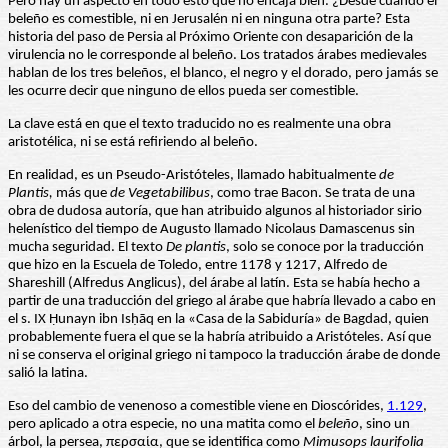
Pero hay un aspecto en todo esto que no encaja bien. ¿Desde cuándo el
beleño es comestible, ni en Jerusalén ni en ninguna otra parte? Esta
historia del paso de Persia al Próximo Oriente con desaparición de la
virulencia no le corresponde al beleño. Los tratados árabes medievales
hablan de los tres beleños, el blanco, el negro y el dorado, pero jamás se
les ocurre decir que ninguno de ellos pueda ser comestible.
La clave está en que el texto traducido no es realmente una obra
aristotélica, ni se está refiriendo al beleño.
En realidad, es un Pseudo-Aristóteles, llamado habitualmente
de
Plantis,
más que
de Vegetabilibus
, como trae Bacon. Se trata de una
obra de dudosa autoría, que han atribuido algunos al historiador sirio
helenístico del tiempo de Augusto llamado Nicolaus Damascenus sin
mucha seguridad. El texto
De plantis
, solo se conoce por la traducción
que hizo en la Escuela de Toledo, entre 1178 y 1217, Alfredo de
Shareshill (Alfredus Anglicus), del árabe al latín. Esta se había hecho a
partir de una traducción del griego al árabe que habría llevado a cabo en
el s. IX Ḥunayn ibn Isḥāq en la «Casa de la Sabiduría» de Bagdad, quien
probablemente fuera el que se la habría atribuido a Aristóteles. Así que
ni se conserva el original griego ni tampoco la traducción árabe de donde
salió la latina.
Eso del cambio de venenoso a comestible viene en Dioscórides,
1.129
,
pero aplicado a otra especie, no una matita como el
beleño
, sino un
árbol, la persea, περσαία, que se identifica como
Mimusops laurifolia