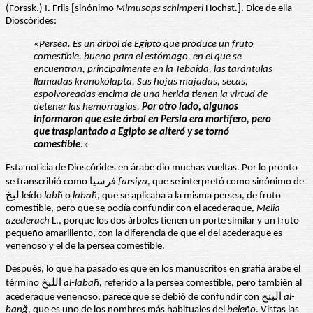
(Forssk.) I. Friis [sinónimo
Mimusops
schimperi
Hochst.]. Dice de ella
Dioscórides:
«
Persea. Es un árbol de Egipto que produce un fruto
comestible, bueno para el estómago, en el que se
encuentran, principalmente en la Tebaida, las tarántulas
llamadas kranokólapta. Sus hojas majadas, secas,
espolvoreadas encima de una herida tienen la virtud de
detener las hemorragias.
Por otro lado, algunos
informaron que este árbol en Persia era mortífero, pero
que trasplantado a Egipto se alteró y se tornó
comestible
.»
Esta noticia de Dioscórides en árabe dio muchas vueltas. Por lo pronto
se transcribió como فرسيا
farsiya
, que se interpretó como sinónimo de
لبخ leído
labḫ
o
labaḫ
, que se aplicaba a la misma persea, de fruto
comestible, pero que se podía confundir con el acederaque,
Melia
azederach
L., porque los dos árboles tienen un porte similar y un fruto
pequeño amarillento, con la diferencia de que el del acederaque es
venenoso y el de la persea comestible.
Después, lo que ha pasado es que en los manuscritos en grafía árabe el
término اللبخ
al-labaḫ,
referido a la persea comestible, pero también al
acederaque venenoso, parece que se debió de confundir con البنج
al-
banǧ
, que es uno de los nombres más habituales del
beleño
. Vistas las