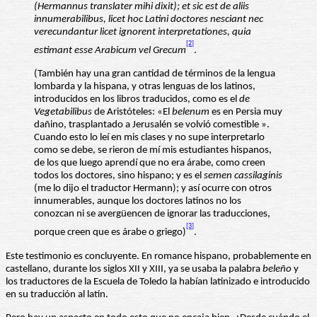
(Hermannus translater mihi dixit); et sic est de aliis
innumerabilibus, licet hoc Latini doctores nesciant nec
verecundantur licet ignorent interpretationes, quia
[2]
estimant esse Arabicum vel Grecum
.
(También hay una gran cantidad de términos de la lengua
lombarda y la hispana, y otras lenguas de los latinos,
introducidos en los libros traducidos, como es el
de
Vegetabilibus
de Aristóteles: «El
belenum
es en Persia muy
dañino, trasplantado a Jerusalén se volvió comestible ».
Cuando esto lo leí en mis clases y no supe interpretarlo
como se debe, se rieron de mí mis estudiantes hispanos,
de los que luego aprendí que no era árabe, como creen
todos los doctores, sino hispano; y es el
semen cassilaginis
(me lo dijo el traductor Hermann); y así ocurre con otros
innumerables, aunque los doctores latinos no los
conozcan ni se avergüencen de ignorar las traducciones,
[3]
porque creen que es árabe o griego)
.
Este testimonio es concluyente. En romance hispano, probablemente en
castellano, durante los siglos XII y XIII, ya se usaba la palabra
beleño
y
los traductores de la Escuela de Toledo la habían latinizado e introducido
en su traducción al latín.