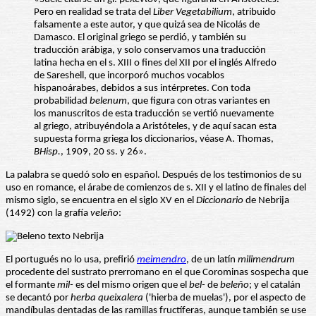
Pero en realidad se trata del
Liber Vegetabilium
, atribuido
falsamente a este autor, y que quizá sea de Nicolás de
Damasco. El original griego se perdió, y también su
traducción arábiga, y solo conservamos una traducción
latina hecha en el s. XIII o fines del XII por el inglés Alfredo
de Sareshell, que incorporó muchos vocablos
hispanoárabes, debidos a sus intérpretes. Con toda
probabilidad
belenum
, que figura con otras variantes en
los manuscritos de esta traducción se vertió nuevamente
al griego, atribuyéndola a Aristóteles, y de aquí sacan esta
supuesta forma griega los diccionarios, véase A. Thomas,
BHisp.
, 1909, 20 ss. y 26».
La palabra se quedó solo en español. Después de los testimonios de su
uso en romance, el árabe de comienzos de s. XII y el latino de finales del
mismo siglo, se encuentra en el siglo XV en el
Diccionario
de Nebrija
(1492) con la grafía
veleño
:
El portugués no lo usa, prefirió
meimendro
, de un latín
milimendrum
procedente del sustrato prerromano en el que Corominas sospecha que
el formante
mil-
es del mismo origen que el
bel-
de
beleño
; y el catalán
se decantó por
herba queixalera
('hierba de muelas'), por el aspecto de
mandíbulas dentadas de las ramillas fructíferas, aunque también se use