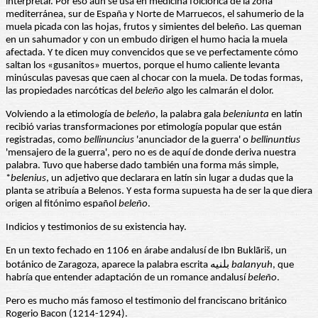
interpretar. Por eso aún se usa en medicina folclórica de la zona
mediterránea, sur de España y Norte de Marruecos, el sahumerio de la
muela picada con las hojas, frutos y simientes del beleño. Las queman
en un sahumador y con un embudo dirigen el humo hacia la muela
afectada. Y te dicen muy convencidos que se ve perfectamente cómo
saltan los «gusanitos» muertos, porque el humo caliente levanta
minúsculas pavesas que caen al chocar con la muela. De todas formas,
las propiedades narcóticas del
beleño
algo les calmarán el dolor.
Volviendo a la etimología de
beleño
, la palabra gala
beleniunta
en latín
recibió varias transformaciones por etimología popular que están
registradas, como
bellinuncius
'anunciador de la guerra' o
bellinuntius
'mensajero de la guerra', pero no es de aquí de donde deriva nuestra
palabra. Tuvo que haberse dado también una forma más simple,
*
belenius
, un adjetivo que declarara en latín sin lugar a dudas que la
planta se atribuía a Belenos. Y esta forma supuesta ha de ser la que diera
origen al fitónimo español
beleño
.
Indicios y testimonios de su existencia hay.
En un texto fechado en 1106 en árabe andalusí de Ibn Buklāriš, un
botánico de Zaragoza, aparece la palabra escrita بلنيه
balanyuh
, que
habría que entender adaptación de un romance andalusí
beleño
.
Pero es mucho más famoso el testimonio del franciscano británico
Rogerio Bacon (1214-1294).