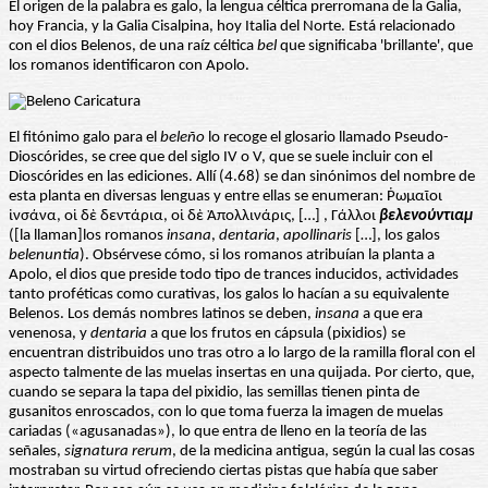
El origen de la palabra es galo, la lengua céltica prerromana de la Galia,
hoy Francia, y la Galia Cisalpina, hoy Italia del Norte. Está relacionado
con el dios Belenos, de una raíz céltica
bel
que significaba 'brillante', que
los romanos identificaron con Apolo.
El fitónimo galo para el
beleño
lo recoge el glosario llamado Pseudo-
Dioscórides, se cree que del siglo IV o V, que se suele incluir con el
Dioscórides en las ediciones. Allí (4.68) se dan sinónimos del nombre de
esta planta en diversas lenguas y entre ellas se enumeran: Ῥωμαῖοι
ἰνσάνα, οἱ δὲ δεντάρια, οἱ δὲ Ἀπολλινάρις, […] , Γάλλοι
βελενούντιαμ
([la llaman]los romanos
insana
,
dentaria
,
apollinaris
[…], los galos
belenuntia
). Obsérvese cómo, si los romanos atribuían la planta a
Apolo, el dios que preside todo tipo de trances inducidos, actividades
tanto proféticas como curativas, los galos lo hacían a su equivalente
Belenos. Los demás nombres latinos se deben,
insana
a que era
venenosa, y
dentaria
a que los frutos en cápsula (pixidios) se
encuentran distribuidos uno tras otro a lo largo de la ramilla floral con el
aspecto talmente de las muelas insertas en una quijada. Por cierto, que,
cuando se separa la tapa del pixidio, las semillas tienen pinta de
gusanitos enroscados, con lo que toma fuerza la imagen de muelas
cariadas («agusanadas»), lo que entra de lleno en la teoría de las
señales,
signatura rerum
, de la medicina antigua, según la cual las cosas
mostraban su virtud ofreciendo ciertas pistas que había que saber