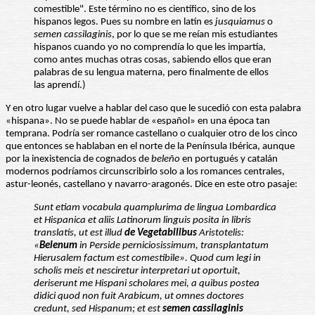
comestible". Este término no es científico, sino de los
hispanos legos. Pues su nombre en latín es
jusquiamus
o
semen cassilaginis
, por lo que se me reían mis estudiantes
hispanos cuando yo no comprendía lo que les impartía,
como antes muchas otras cosas, sabiendo ellos que eran
palabras de su lengua materna, pero finalmente de ellos
las aprendí.)
Y en otro lugar vuelve a hablar del caso que le sucedió con esta palabra
«hispana». No se puede hablar de «español» en una época tan
temprana. Podría ser romance castellano o cualquier otro de los cinco
que entonces se hablaban en el norte de la Península Ibérica, aunque
por la inexistencia de cognados de
beleño
en portugués y catalán
modernos podríamos circunscribirlo solo a los romances centrales,
astur-leonés, castellano y navarro-aragonés. Dice en este otro pasaje:
Sunt etiam vocabula quamplurima de lingua Lombardica
et Hispanica et aliis Latinorum linguis posita in libris
translatis, ut est illud
de Vegetabilibus
Aristotelis:
«
Belenum
in Perside perniciosissimum, transplantatum
Hierusalem factum est comestibile».
Quod cum legi in
scholis meis et nesciretur interpretari ut oportuit,
deriserunt me Hispani scholares mei, a quibus postea
didici quod non fuit Arabicum, ut omnes doctores
credunt, sed Hispanum; et est
semen cassilaginis