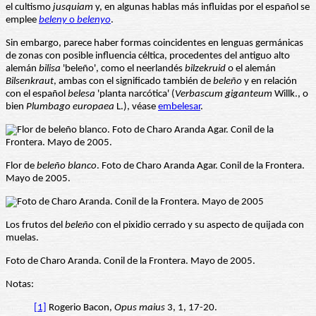
el cultismo
jusquiam
y, en algunas hablas más influidas por el español se
emplee
beleny
o
belenyo
.
Sin embargo, parece haber formas coincidentes en lenguas germánicas
de zonas con posible influencia céltica, procedentes del antiguo alto
alemán
bilisa
'beleño', como el neerlandés
bilzekruid
o el alemán
Bilsenkraut
, ambas con el significado también de
beleño
y en relación
con el español
belesa
'planta narcótica' (
Verbascum giganteum
Willk., o
bien
Plumbago europaea
L.), véase
embelesar
.
Flor de
beleño blanco
. Foto de Charo Aranda Agar. Conil de la Frontera.
Mayo de 2005.
Los frutos del
beleño
con el pixidio cerrado y su aspecto de quijada con
muelas.
Foto de Charo Aranda. Conil de la Frontera. Mayo de 2005.
Notas:
[1]
Rogerio Bacon,
Opus maius
3, 1, 17-20.