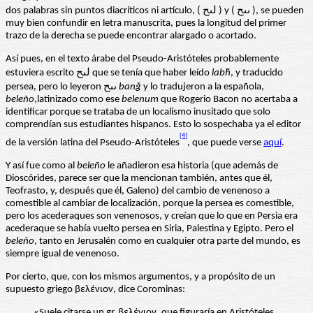
dos palabras sin puntos diacríticos ni artículo, ( لىح ) y ( ىىح ), se pueden
muy bien confundir en letra manuscrita, pues la longitud del primer
trazo de la derecha se puede encontrar alargado o acortado.
Así pues, en el texto árabe del Pseudo-Aristóteles probablemente
estuviera escrito لىح que se tenía que haber leído
labḫ
, y traducido
persea, pero lo leyeron ىىح
banǧ
y lo tradujeron a la española,
beleño
,latinizado como ese
belenum
que Rogerio Bacon no acertaba a
identificar porque se trataba de un localismo inusitado que solo
comprendían sus estudiantes hispanos. Esto lo sospechaba ya el editor
[4]
de la versión latina del Pseudo-Aristóteles
, que puede verse
aquí
.
Y así fue como al
beleño
le añadieron esa historia (que además de
Dioscórides, parece ser que la mencionan también, antes que él,
Teofrasto, y, después que él, Galeno) del cambio de venenoso a
comestible al cambiar de localización, porque la persea es comestible,
pero los acederaques son venenosos, y creían que lo que en Persia era
acederaque se había vuelto persea en Siria, Palestina y Egipto. Pero el
beleño
, tanto en Jerusalén como en cualquier otra parte del mundo, es
siempre igual de venenoso.
Por cierto, que, con los mismos argumentos, y a propósito de un
supuesto griego βελένιον, dice Corominas:
«Suele citarse un gr. βελένιον, que figuraría en Aristóteles.