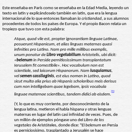
Este enseñaba en París como se enseñaba en la Edad Media, leyendo un
texto en latín y explicándoselo también en latín, que era la lengua
internacional de lo que entonces llamaban
la cristiandad
, a sus alumnos
procedentes de todos los países de Europa. Y el propio Bacon relata un
tropiezo que tuvo con esta palabra:
Atque, quod vile est, propter ignorantiam linguae Latinae,
posuerunt Hispanicum, et alias linguas maternas quasi
infinities pro Latino. Nam pro mille millibus exemplis,
unum ponatur de
Libro vegetabilium
Aristotelis, ubi dicit:
«
belenum
in Perside pernitiosissimum transplantatum
Ierusalem fit comestibile». Hoc vocabulum non est
scientiale, sed laicorum Hispanorum. Nam
iusquiamus
,
vel
semen
cassilaginis
, est eius nomen in Latino, quod
sicut multa alia prius ab Hispanis scholaribus meis derisus
cum non intelligebam quae legebam, ipsis vocabula
[1]
linguae maternae scientibus, tandem didici ab eisdem
.
(Y, lo que es muy corriente, por desconocimiento de la
lengua latina, metieron el habla hispana y otras lenguas
maternas en lugar del latín casi infinidad de veces. Pues, de
un millón de ejemplos póngase uno del
Libro de los
vegetales
de Aristóteles, donde dice: "El
belenum
en Persia
es perniciosísimo, trasplantado a Jerusalén se hace