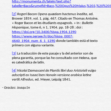
http://monumenta.ch/latein/text.php?
tabelle=Baco&rumpfid=Baco,%20Opus%20Maius,%203,%20%201&
[2]
Rogeri Bacon Opera quædam hactenus inedita
, ed.
Brower 1859, vol. 1, pág. 467. Citado en Thomas Antoine.
« Roger Bacon et les étudiants espagnols. » In :
Bulletin
Hispanique
, tome 6, n 1, 1904. pp. 18-28 ; doi :
https://doi.org/10.3406/hispa.1904.1390
https://www.persee.fr/doc/hispa_0007-
4640_1904_num_6_1_1390
donde también está el texto
primero con alguna variante.
[3]
La traducción de este pasaje y la del anterior son de
plena garantía, porque las he consultado con Helena, que
es catedrática de latín.
[4]
Nicolai Damasceni de Plantis libri duo Aristoteli vulgo
adscripti ex Isaaci ben Honain versione arabica latine
vertit Alfredus
, ed. Meyer, Leipzig 1841.
- Gracias: Joaqu1n