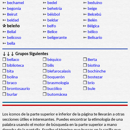
➳
bechamel
➳
bedel
➳
beduino
➳
begonia
➳
behetría
➳
beige
➳
Beirut
➳
béisbol
➳
Belcebú
➳
beldad
➳
beldar
➳
Belén
✰ beleño
➳
belfo
➳
Bélgica
➳
Belial
➳
Belice
➳
bélico
➳
belicoso
➳
beligerante
➳
Belisario
➳
bella
↓↓↓ Grupos Siguientes
❒
bellaco
❒
béquico
❒
Berta
❒
biblioteca
❒
bilis
❒
biotina
❒
bita
❒
blefarocalasis
❒
bochinche
❒
bolina
❒
boquerón
❒
bostezar
❒
braco
❒
brasmología
❒
brío
❒
brontosaurio
❒
bucólico
❒
bule
❒
burlar
❒
butomácea
Los iconos de la parte superior e inferior de la página te llevarán a otras
secciones útiles e interesantes. Puedes encontrar la etimología de una
palabra usando el motor de búsqueda en la parte superior a mano