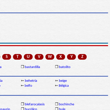
S
T
U
V
W
X
Y
Z
a
❒
bastardilla
❒
batolito
ia
➳
behetría
➳
beige
o
➳
belfo
➳
Bélgica
❒
blefarocalasis
❒
bochinche
osaurio
❒
bucólico
❒
bule