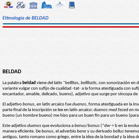
Etimología de BELDAD
BELDAD
La palabra
beldad
viene del latín *
bellĭtas, bellĭtatis
, con sonorización en 
variante vulgar con sufijo de cualidad -tat- a la forma atestiguada con suf
encantador, amable, delicado, bueno), adjetivo que surge por síncopa de
El adjetivo
bonus
, en latín arcaico fue
duenos
, forma atestiguada en la ins
parte final de la inscripción se lee en latín arcaico:
duenos med feced en m
bueno (un hombre bueno) me hizo para un buen fin para un bueno (par
Este adjetivo
duenos
que evoluciona a
benus/bonus
(*dw-> b en la evoluci
manera eficiente. De
bonus
, el adverbio
bene
y su derivado
bellus
tenemos 
antiguo, tanto romano como griego, entre la idea de la bondad y la idea d