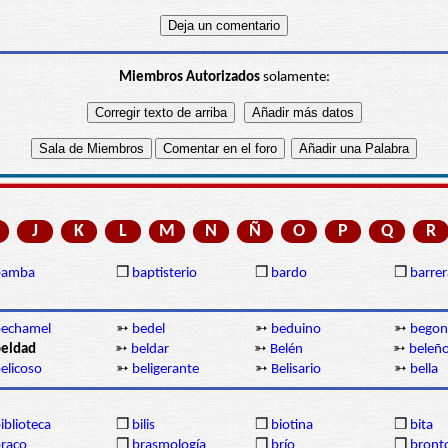
Miembros Autorizados
solamente:
J
K
L
M
N
Ñ
O
P
Q
R
bamba
❒
baptisterio
❒
bardo
❒
barrer
bechamel
➳
bedel
➳
beduino
➳
begon
eldad
➳
beldar
➳
Belén
➳
beleñ
elicoso
➳
beligerante
➳
Belisario
➳
bella
iblioteca
❒
bilis
❒
biotina
❒
bita
raco
❒
brasmología
❒
brío
❒
bront