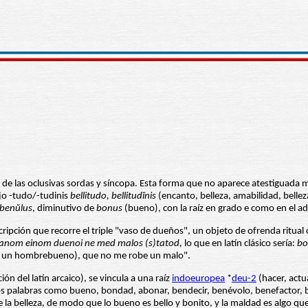
d de las oclusivas sordas y síncopa. Esta forma que no aparece atestiguada
ijo -tudo/-tudinis
bellitudo, bellitudĭnis
(encanto, belleza, amabilidad, bellez
benŭlus
, diminutivo de
bonus
(bueno), con la raíz en grado e como en el a
cripción que recorre el triple "vaso de dueños", un objeto de ofrenda ritual co
anom einom duenoi ne med malos (s)tatod,
lo que en latín clásico sería:
bo
a un hombrebueno), que no me robe un malo".
ón del latín arcaico), se vincula a una raíz
indoeuropea
*
deu-2
(hacer, actu
palabras como bueno, bondad, abonar, bendecir, benévolo, benefactor, beni
e la belleza, de modo que lo bueno es bello y bonito, y la maldad es algo 