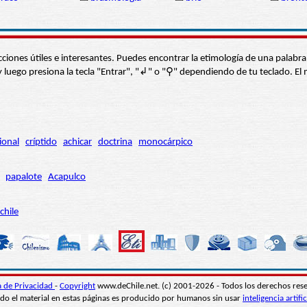
s secciones útiles e interesantes. Puedes encontrar la etimología de una pal
í” y luego presiona la tecla "Entrar", "↲" o "⚲" dependiendo de tu teclado.
ional
críptido
achicar
doctrina
monocárpico
papalote
Acapulco
chile
ca de Privacidad
-
Copyright
www.deChile.net. (c) 2001-2026 - Todos los derechos res
do el material en estas páginas es producido por humanos sin usar
inteligencia artific