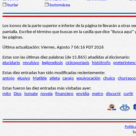
❒
burlar
❒
butomácea
Los iconos de la parte superior e inferior de la página te llevarán a otra
pantalla. Escribe el término que buscas en la casilla que dice “Busca aqu
las páginas.
Última actualización: Viernes, Agosto 7 06:16 PDT 2026
Estas son las últimas diez palabras (de 15.865) añadidas al diccionario:
elucidario
revulsivo
legionelosis
ciclosporiasis
histótrofo
preterintenc
Estas diez entradas han sido modificadas recientemente:
antojo
elusivo
Matilde
atleta
carajo
equivocación
chuico
churrasco
Estas fueron las diez entradas más visitadas ayer:
mito
Dios
tomate
novela
financiero
envidia
metro
discurrir
curtir
Políti
To