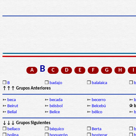
B
A
C
D
E
F
G
H
I
❒
B
❒
badajo
❒
balalaica
❒
↑↑↑ Grupos Anteriores
➳
beca
➳
becada
➳
becerro
➳
➳
Beirut
➳
béisbol
➳
Belcebú
✰ b
➳
Belial
➳
Belice
➳
bélico
➳
b
↓↓↓ Grupos Siguientes
❒
bellaco
❒
béquico
❒
Berta
❒
b
❒
bolina
❒
boquerón
❒
bostezar
❒
b