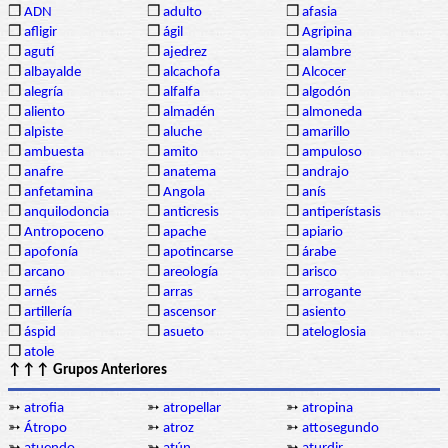
❒
ADN
❒
adulto
❒
afasia
❒
afligir
❒
ágil
❒
Agripina
❒
agutí
❒
ajedrez
❒
alambre
❒
albayalde
❒
alcachofa
❒
Alcocer
❒
alegría
❒
alfalfa
❒
algodón
❒
aliento
❒
almadén
❒
almoneda
❒
alpiste
❒
aluche
❒
amarillo
❒
ambuesta
❒
amito
❒
ampuloso
❒
anafre
❒
anatema
❒
andrajo
❒
anfetamina
❒
Angola
❒
anís
❒
anquilodoncia
❒
anticresis
❒
antiperístasis
❒
Antropoceno
❒
apache
❒
apiario
❒
apofonía
❒
apotincarse
❒
árabe
❒
arcano
❒
areología
❒
arisco
❒
arnés
❒
arras
❒
arrogante
❒
artillería
❒
ascensor
❒
asiento
❒
áspid
❒
asueto
❒
ateloglosia
❒
atole
↑↑↑ Grupos Anteriores
➳
atrofia
➳
atropellar
➳
atropina
➳
Átropo
➳
atroz
➳
attosegundo