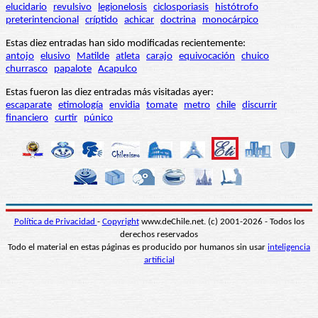
elucidario
revulsivo
legionelosis
ciclosporiasis
histótrofo
preterintencional
críptido
achicar
doctrina
monocárpico
Estas diez entradas han sido modificadas recientemente:
antojo
elusivo
Matilde
atleta
carajo
equivocación
chuico
churrasco
papalote
Acapulco
Estas fueron las diez entradas más visitadas ayer:
escaparate
etimología
envidia
tomate
metro
chile
discurrir
financiero
curtir
púnico
Política de Privacidad
-
Copyright
www.deChile.net. (c) 2001-2026 - Todos los
derechos reservados
Todo el material en estas páginas es producido por humanos sin usar
inteligencia
artificial