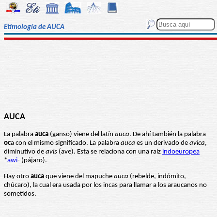
Etimología de AUCA
AUCA
La palabra
auca
(ganso) viene del latín
auca
. De ahí también la palabra
oc
a con el mismo significado. La palabra
auca
es un derivado de
avica
,
diminutivo de
avis
(ave). Esta se relaciona con una raíz
indoeuropea
*
awi
- (pájaro).
Hay otro
auca
que viene del mapuche
auca
(rebelde, indómito,
chúcaro), la cual era usada por los incas para llamar a los araucanos no
sometidos.