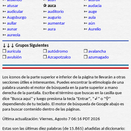
➳
atuendo
➳
atún
➳
aturdir
➳
atusar
✰ auca
➳
audacia
➳
audicular
➳
auditorio
➳
auge
➳
Augsburgo
➳
augurio
➳
aula
➳
aullar
➳
aumentar
➳
aún
➳
aunar
➳
aura
➳
Aurelio
➳
aureola
↓↓↓ Grupos Siguientes
❒
aurícula
❒
autódromo
❒
avalancha
❒
avulsión
❒
Azcapotzalco
❒
azumagado
Los iconos de la parte superior e inferior de la página te llevarán a otras
secciones útiles e interesantes. Puedes encontrar la etimología de una
palabra usando el motor de búsqueda en la parte superior a mano
derecha de la pantalla. Escribe el término que buscas en la casilla que
dice “Busca aquí” y luego presiona la tecla "Entrar", "↲" o "⚲"
dependiendo de tu teclado. El motor de búsqueda de Google abajo es
para buscar contenido dentro de las páginas.
Última actualización: Viernes, Agosto 7 06:16 PDT 2026
Estas son las últimas diez palabras (de 15.865) añadidas al diccionario: