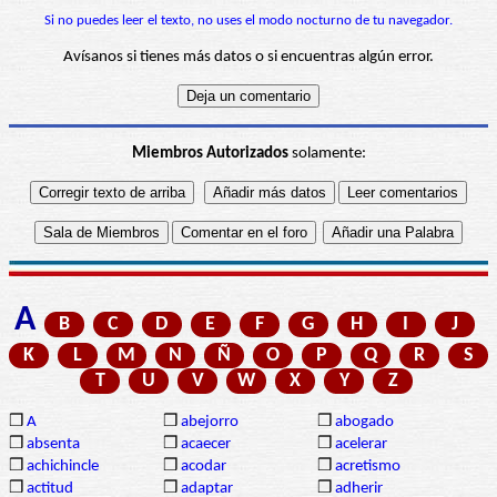
Si no puedes leer el texto, no uses el modo nocturno de tu navegador.
Avísanos si tienes más datos o si encuentras algún error.
Miembros Autorizados
solamente:
A
B
C
D
E
F
G
H
I
J
K
L
M
N
Ñ
O
P
Q
R
S
T
U
V
W
X
Y
Z
❒
A
❒
abejorro
❒
abogado
❒
absenta
❒
acaecer
❒
acelerar
❒
achichincle
❒
acodar
❒
acretismo
❒
actitud
❒
adaptar
❒
adherir