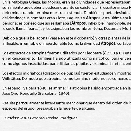
En la Mitología Griega, las Moiras, eran las divinidades que representaban 
sufrimiento que debería padecer durante su existencia. El escritor griego H
determina cuando termina nuestra existencia. También el poeta Hesíodo, más
del destino; sus nombres eran Cloto, Laquesis y
Atropos
, esta última era 
persona; es por eso que así se llamaba (
Atropos
, inflexible, inamovible, 
le suele llamar 'parca'), y les asignaban los nombres Nona, Decuma y Mor
Debido a que la belladona (véase en este diccionario) y otras plantas de l
inflexible, irremisible o imperdonable (como la divinidad
Atropos
, cortaba
Los extractos de atropina fueron utilizados por Cleopatra (69-30 a.C.) en Eg
en el Renacimiento. También ha sido utilizada como narcótico, para enve
como algunos insecticidas, para dilatar las pupilas y examinar la retina, en
Los efectos midriáticos (dilatador de pupilas) fueron estudiados y most
Willstätter. De modo que atropina, como término moderno, se comenzó a uti
En español, ya para 1840, se afirma: "la atropina ha sido encontrada en las 
José Oriol Ronquillo (Barcelona, 1840).
Resulta particularmente interesante mencionar que dentro del orden de 
especies del grupo, presagiaban la muerte de alguien.
- Gracias: Jesús Gerardo Treviño Rodriguez