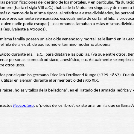
las personificaciones del destino de los mortales, y en particular, "la dura
omero (hacia el siglo VIII a.C.), habla de la Moira, en singular, y de manera
 o menos de la misma época, al referirse a estas divinidades, las personifi
la que precisamente se encargaba, especialmente de cortar el hilo, y provoca
de quien nadie podía escapar). Los romanos llamaban a estas mismas divinida
ta (equivalente a Atropos).
a misma familia poseen un alcaloide venenoso y mortal, se le llamó en la Gre
 el hilo de la vida); de aquí surgió el término moderno atropina.
ipto durante el s. I a.C., para dilatarse las pupilas, (ya que entre otros, t
nenar personas, como afrodisíaco, anestésico, etc. Actualmente se emplea c
tre otros usos.
rados por el químico germano Friedlieb Ferdinand Runge (1795-1867). Fue s
lizar en alemán durante el primer tercio del siglo XIX.
raíces, hojas y tallos de la belladona", en el Tratado de Farmacia Teórica y P
insectos
Psocoptera
, o 'piojos de los libros', existe una familia que se llama
A