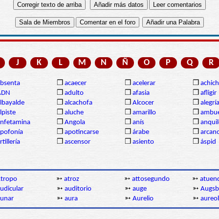
J
K
L
M
N
Ñ
O
P
Q
R
bsenta
❒
acaecer
❒
acelerar
❒
achich
ADN
❒
adulto
❒
afasia
❒
afligir
lbayalde
❒
alcachofa
❒
Alcocer
❒
alegrí
lpiste
❒
aluche
❒
amarillo
❒
ambue
nfetamina
❒
Angola
❒
anís
❒
anqui
pofonía
❒
apotincarse
❒
árabe
❒
arcan
rtillería
❒
ascensor
❒
asiento
❒
áspid
tropo
➳
atroz
➳
attosegundo
➳
atuen
udicular
➳
auditorio
➳
auge
➳
Augsb
unar
➳
aura
➳
Aurelio
➳
aureo