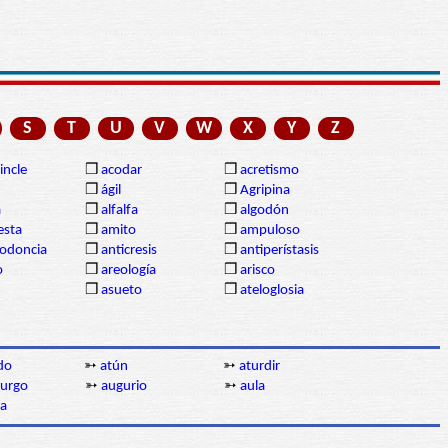
S
T
U
V
W
X
Y
Z
incle
❒
acodar
❒
acretismo
❒
ágil
❒
Agripina
a
❒
alfalfa
❒
algodón
sta
❒
amito
❒
ampuloso
lodoncia
❒
anticresis
❒
antiperístasis
o
❒
areología
❒
arisco
❒
asueto
❒
ateloglosia
do
➳
atún
➳
aturdir
urgo
➳
augurio
➳
aula
la