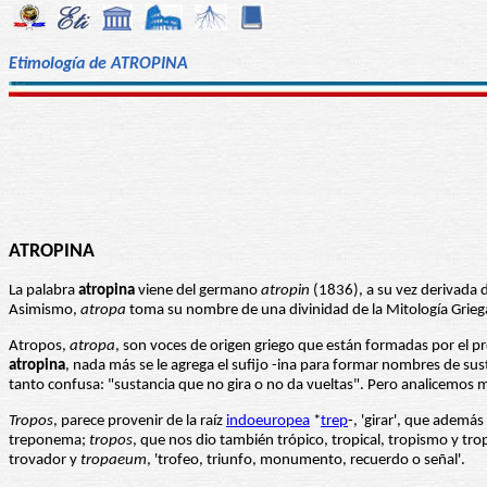
Etimología de ATROPINA
ATROPINA
La palabra
atropina
viene del germano
atropin
(1836), a su vez derivada 
Asimismo,
atropa
toma su nombre de una divinidad de la Mitología Griega,
Atropos,
atropa
, son voces de origen griego que están formadas por el p
atropina
, nada más se le agrega el sufijo -ina para formar nombres de su
tanto confusa: "sustancia que no gira o no da vueltas". Pero analicemos 
Tropos
, parece provenir de la raíz
indoeuropea
*
trep
-, 'girar', que ademá
treponema;
tropos
, que nos dio también trópico, tropical, tropismo y tr
trovador y
tropaeum
, 'trofeo, triunfo, monumento, recuerdo o señal'.