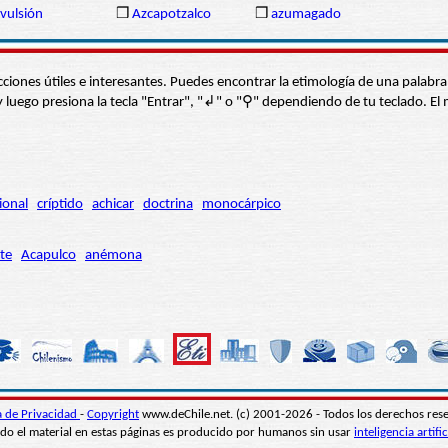
vulsión
❒
Azcapotzalco
❒
azumagado
s secciones útiles e interesantes. Puedes encontrar la etimología de una pal
í” y luego presiona la tecla "Entrar", "↲" o "⚲" dependiendo de tu teclado.
ional
críptido
achicar
doctrina
monocárpico
te
Acapulco
anémona
ca de Privacidad
-
Copyright
www.deChile.net. (c) 2001-2026 - Todos los derechos res
do el material en estas páginas es producido por humanos sin usar
inteligencia artific