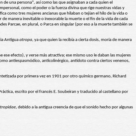
ción de una persona", así como las que asignaban a cada quien el
 impersonal, como el poder o la fuerza divina que rige nuestras vidas y
ca como tres mujeres ancianas que hilaban o tejían el hilo de la vida o
r de manera inevitable o inexorable la muerte o el fin de la vida de cada
des Parcae, en plural, o Parca en singular (por eso a la muerte también se
cia Antigua
atropa
, ya que quien la recibía a cierta dosis, moría de manera
iene ese efecto), y verse más atractiva; ese mismo uso le daban las mujeres
omo antiespasmódico, anticolinérgico, antídoto contra ciertos venenos,
intetizada por primera vez en 1901 por otro químico germano, Richard
ráctica, escrito por el francés E. Soubeiran y traducido al castellano por
tropidae
, debido a la antigua creencia de que el sonido hecho por algunas