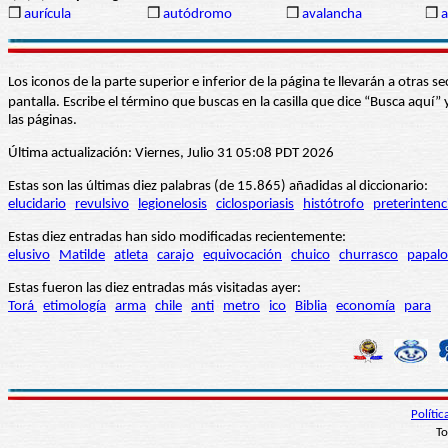
❒
aurícula
❒
autódromo
❒
avalancha
❒
a
Los iconos de la parte superior e inferior de la página te llevarán a otra
pantalla. Escribe el término que buscas en la casilla que dice “Busca aqu
las páginas.
Última actualización: Viernes, Julio 31 05:08 PDT 2026
Estas son las últimas diez palabras (de 15.865) añadidas al diccionario:
elucidario
revulsivo
legionelosis
ciclosporiasis
histótrofo
preterintenc
Estas diez entradas han sido modificadas recientemente:
elusivo
Matilde
atleta
carajo
equivocación
chuico
churrasco
papalo
Estas fueron las diez entradas más visitadas ayer:
Torá
etimología
arma
chile
anti
metro
ico
Biblia
economía
para
Políti
To