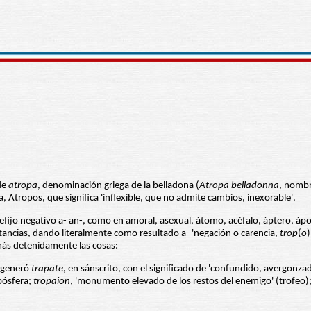
de
atropa
, denominación griega de la belladona (
Atropa belladonna
, nombr
 Atropos, que significa 'inflexible, que no admite cambios, inexorable'.
refijo negativo a- an-, como en amoral, asexual, átomo, acéfalo, áptero, á
stancias, dando literalmente como resultado a- 'negación o carencia,
trop
(
o
)
más detenidamente las cosas:
s generó
trapate
, en sánscrito, con el significado de 'confundido, avergonza
opósfera;
tropaion
, 'monumento elevado de los restos del enemigo' (trofeo);