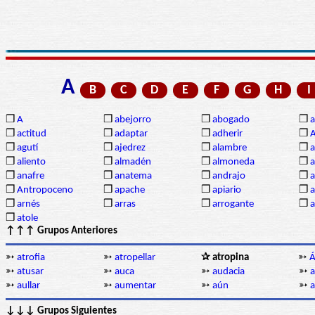
A
B
C
D
E
F
G
H
I
❒
A
❒
abejorro
❒
abogado
❒
a
❒
actitud
❒
adaptar
❒
adherir
❒
❒
agutí
❒
ajedrez
❒
alambre
❒
a
❒
aliento
❒
almadén
❒
almoneda
❒
a
❒
anafre
❒
anatema
❒
andrajo
❒
a
❒
Antropoceno
❒
apache
❒
apiario
❒
a
❒
arnés
❒
arras
❒
arrogante
❒
a
❒
atole
↑↑↑ Grupos Anteriores
➳
atrofia
➳
atropellar
✰ atropina
➳
Á
➳
atusar
➳
auca
➳
audacia
➳
a
➳
aullar
➳
aumentar
➳
aún
➳
a
↓↓↓ Grupos Siguientes